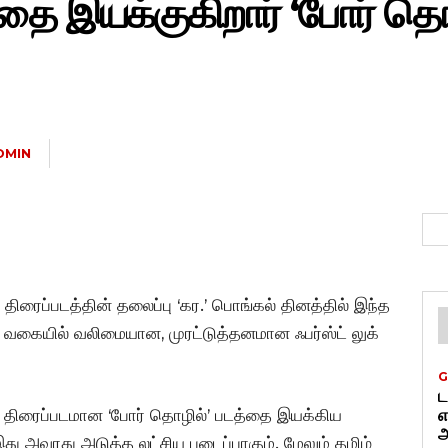
ை இயக்குகிறார் ‘போர் தொழ
DMIN
ு திரைப்படத்தின் தலைப்பு ‘கர.’ பொங்கல் தினத்தில் இந்த
் வகையில் வலிமையான, முரட்டுத்தனமான ஃபர்ஸ்ட் லுக்
G
ட
டர் திரைப்படமான ‘போர் தொழில்’ படத்தை இயக்கிய
எ
அ
து அவரது அடுத்த லட்சிய படைப்பாகும். மேலும் தமிழ்