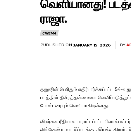
வெளியானது! படத்த
ராஜா.
CINEMA
PUBLISHED ON
BY
A
JANUARY 15, 2026
தனுஷின் பெரிதும் எதிர்பார்க்கப்பட்ட 54-வத
படத்தின் தீவிரத்தன்மையை வெளிப்படுத்தும
போஸ்டரையும் வெளியாகியுள்ளது.
விமர்சன ரீதியாக பாராட்டப்பட்ட பிளாக்பஸ்
விக்னேஷ் ராஜா இப்படத்தை இயக்குகிறார். இ