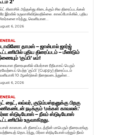
ூடம் 2’
ல்ட் கிளாசிக் அந்தஸ்து கிடைக்கும் சில திரைப்படங்கள்
ரே இரவில் உருவாகிவிடுவதில்லை. காலப்போக்கில், புதிய
சிகர்களை ஈர்த்து, வெளியான...
ugust 6, 2026
ENERAL
ொவினோ தாமஸ் – ஜான்பால் ஜார்ஜ்
ூட்டணியில் புதிய திரைப்படம் – மீண்டும்
ணையும் ‘குப்பி’ டீம்!
லையாள திரையுலகில் விமர்சன ரீதியாகப் பெரும்
ரவேற்பைப் பெற்ற ‘குப்பி’ (Guppy) திரைப்படம்
ெளியாகி 10 ஆண்டுகள் நிறைவடைந்துள்ள...
ugust 6, 2026
ENERAL
ுட் நைட், லவ்வர், குடும்பஸ்தனுக்கு பிறகு
ணிகண்டன் நடிக்கும் ‘மக்கள் காவலன்.’
ிர்லா ஸ்டுடியோஸ் – நீலம் ஸ்டுடியோஸ்
ூட்டணியில் உருவாகிறது.
ைசன் காளமாடன் திரைப்படத்தின் மாபெரும் திரையரங்கு
ெற்றியைத் தொடர்ந்து, பிர்லா ஸ்டுடியோஸ் மற்றும் நீலம்