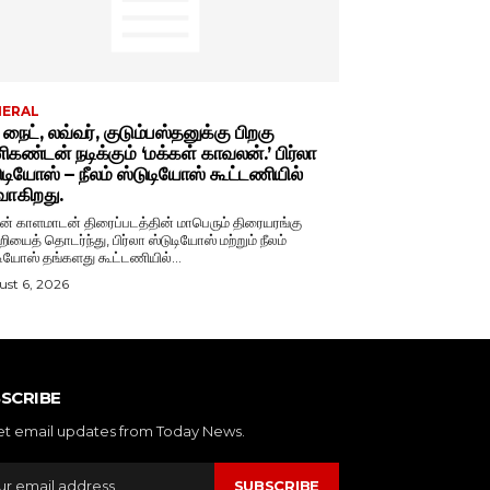
NERAL
் நைட், லவ்வர், குடும்பஸ்தனுக்கு பிறகு
கண்டன் நடிக்கும் ‘மக்கள் காவலன்.’ பிர்லா
ுடியோஸ் – நீலம் ஸ்டுடியோஸ் கூட்டணியில்
வாகிறது.
் காளமாடன் திரைப்படத்தின் மாபெரும் திரையரங்கு
றியைத் தொடர்ந்து, பிர்லா ஸ்டுடியோஸ் மற்றும் நீலம்
டியோஸ் தங்களது கூட்டணியில்...
st 6, 2026
SCRIBE
et email updates from Today News.
SUBSCRIBE