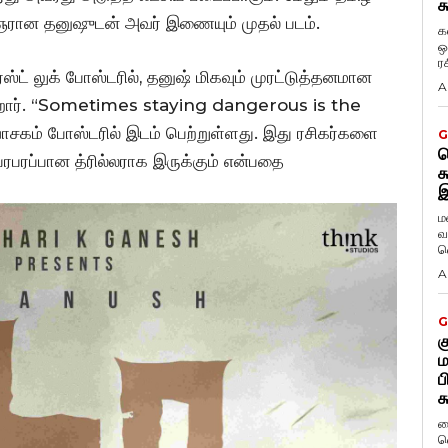
க
ரான தனுஷுடன் அவர் இணையும் முதல் படம்.
க
ஒ
ர
் லுக் போஸ்டரில், தனுஷ் மிகவும் முரட்டுத்தனமான
A
ுகிறார். “Sometimes staying dangerous is the
ாசகம் போஸ்டரில் இடம் பெற்றுள்ளது. இது ரசிகர்களை
G
ட
ரபரப்பான த்ரில்லராக இருக்கும் என்பதை
க
இ
ம
வ
வ
A
G
க
ம
ப
க
ப
வ