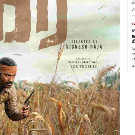
ஸ
A
G
ச
ந
ம
'
உ
ய
A