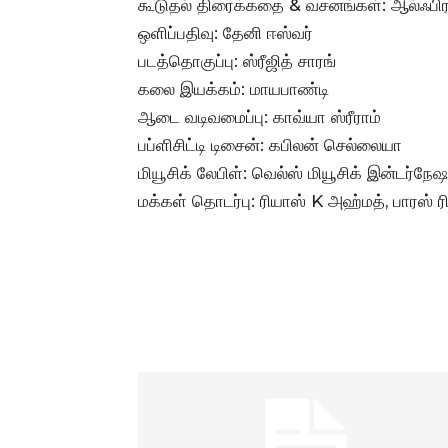
கூடுதல் திரைக்கதை & வசனங்கள்: ஆல்ஃபிரட
ஒளிப்பதிவு: தேனி ஈஸ்வர்
படத்தொகுப்பு: ஸ்ரீஜித் சாரங்
கலை இயக்கம்: மாயபாண்டி
ஆடை வடிவமைப்பு: காவ்யா ஸ்ரீராம்
பப்ளிசிட்டி டிசைன்: கபிலன் செல்லையா
மியூசிக் லேபிள்: வெல்ஸ் மியூசிக் இன்டர்நே
மக்கள் தொடர்பு: ரியாஸ் K அஹ்மத், பாரஸ் ர