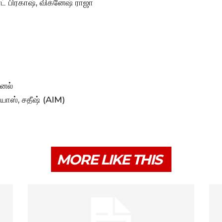
் பிரகாஷ், விக்னேஷ் ராஜா
ஷனல்
ியாஸ், சதீஷ் (AIM)
MORE LIKE THIS