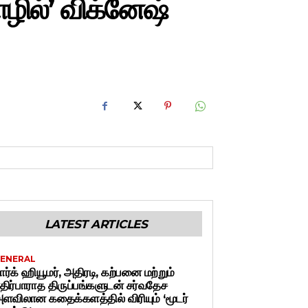
ில்’ விக்னேஷ்
LATEST ARTICLES
ENERAL
ார்க் ஹியூமர், அதிரடி, கற்பனை மற்றும்
திர்பாராத திருப்பங்களுடன் சர்வதேச
ளவிலான கதைக்களத்தில் விரியும் ‘மூடர்