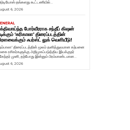
்டுடியோஸ் தங்களது கூட்டணியில்...
ugust 6, 2026
ENERAL
க்திவாய்ந்த போர்வீரராக சந்தீப் கிஷன்
டிக்கும் ‘கரிகாலா’ திரைப்படத்தின்
ிரளவைக்கும் ஃபர்ஸ்ட் லுக் வெளியீடு!
ஷம்பாலா' திரைப்படத்தின் மூலம் தனித்துவமான கற்பனை
லகை ரசிகர்களுக்கு அறிமுகப்படுத்திய இயக்குநர்
ுகேந்தர் முனி, தற்போது இன்னும் பிரம்மாண்டமான...
ugust 6, 2026