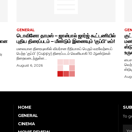
GENERAL
GE
டொவினோ தாமஸ் – ஜான்பால் ஜார்ஜ் கூட்டணியில்
குட
ிலான
புதிய திரைப்படம் – மீண்டும் இணையும் ‘குப்பி’ டீம்!
மணி
ஸ்ட
மலையாள திரையுலகில் விமர்சன ரீதியாகப் பெரும் வரவேற்பைப்
உரு
பெற்ற ‘குப்பி’ (Guppy) திரைப்படம் வெளியாகி 10 ஆண்டுகள்
ரே
நிறைவடைந்துள்ள...
பைசன
வெற்
August 6, 2026
ஸ்டு
Augu
SUB
HOME
GENERAL
To g
CINEMA