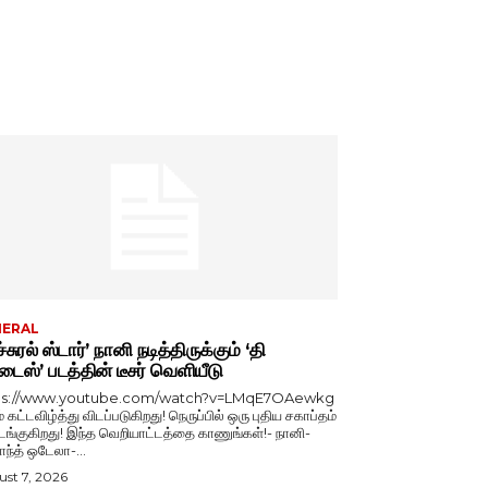
NERAL
்சுரல் ஸ்டார்’ நானி நடித்திருக்கும் ‘தி
டைஸ்’ படத்தின் டீசர் வெளியீடு
ps://www.youtube.com/watch?v=LMqE7OAewkg
் கட்டவிழ்த்து விடப்படுகிறது! நெருப்பில் ஒரு புதிய சகாப்தம்
்குகிறது! இந்த வெறியாட்டத்தை காணுங்கள்!- நானி-
காந்த் ஒடேலா-...
st 7, 2026