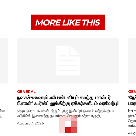
MORE LIKE THIS
GENERAL
GE
நகைச்சுவையும் ஃபேண்டஸியும் கலந்த ‘மாஸ்டர்
‘நேச
பிளான்’ ஃபர்ஸ்ட் லுக்கிற்கு ரசிகர்களிடம் வரவேற்பு!
பார
ள்ள
உத்ரா புரொடக்ஷன்ஸ் மற்றும் டிஜே இன்டர்நேஷனல் மற்றும் தியா
htt
ு,
ஃபிலிம்ஸ் இணைந்து தயாரிக்க, செ. ஹரி உத்ரா எழுதி,...
நரகம
தொடங
August 7, 2026
ஸ்ரீ
Augu