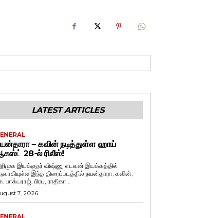
LATEST ARTICLES
ENERAL
யன்தாரா – கவின் நடித்துள்ள ஹாய்
கஸ்ட் 28-ல் ரிலீஸ்!
றிமுக இயக்குநர் விஷ்ணு எடவன் இயக்கத்தில்
ருவாகியுள்ள இந்த திரைப்படத்தில் நயன்தாரா, கவின்,
. பாக்யராஜ், பிரபு, ராதிகா...
ugust 7, 2026
ENERAL