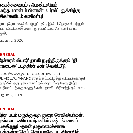
கைச்சுவையும் ஃபேண்டஸியும்
லந்த ‘மாஸ்டர் பிளான்’ ஃபர்ஸ்ட் லுக்கிற்கு
சிகர்களிடம் வரவேற்பு!
த்ரா புரொடக்ஷன்ஸ் மற்றும் டிஜே இன்டர்நேஷனல் மற்றும்
ியா ஃபிலிம்ஸ் இணைந்து தயாரிக்க, செ. ஹரி உத்ரா
ுதி,...
ugust 7, 2026
ENERAL
நேச்சுரல் ஸ்டார்’ நானி நடித்திருக்கும் ‘தி
ாரடைஸ்’ படத்தின் டீசர் வெளியீடு
ttps://www.youtube.com/watch?
=LMqE7OAewkg நரகம் கட்டவிழ்த்து விடப்படுகிறது!
ெருப்பில் ஒரு புதிய சகாப்தம் தொடங்குகிறது! இந்த
ெறியாட்டத்தை காணுங்கள்!- நானி- ஸ்ரீகாந்த் ஒடேலா-...
ugust 7, 2026
ENERAL
ந்த படம் மருத்துவத் துறை செவிலியர்கள்,
ுன்கள பணியாளர்களின் கஷ்டங்களைப்
ேசுகிறது! -தான் முதலமைச்சராக
டித்துள்ள’செய் செய்யாதே’ பட விழாவில்