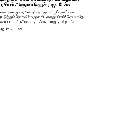
ரசியல் ஆளுமை ஹெச் ராஜா பேச்சு
ளம் தலைமுறையினருக்கு சமூக விழிப்புணர்வை
ற்படுத்தும் நோக்கில் உருவாகியுள்ளது ‘செய்! செய்யாதே!’
ிரைப்படம். அரசியல்வாதி ஹெச். ராஜா தமிழ்நாடு...
ugust 7, 2026