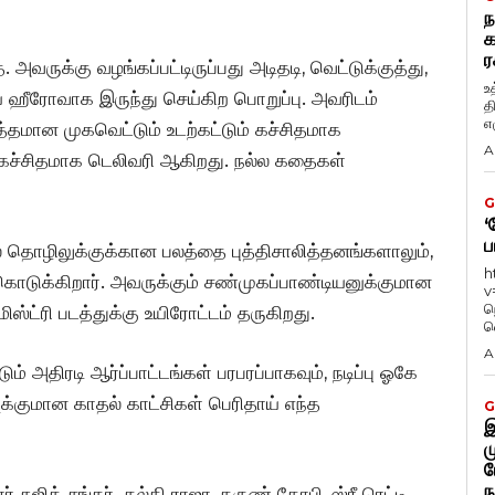
ந
க
ர
அவருக்கு வழங்கப்பட்டிருப்பது அடிதடி, வெட்டுக்குத்து,
உ
ஹீரோவாக இருந்து செய்கிற பொறுப்பு. அவரிடம்
த
எழ
்தமான முகவெட்டும் உடற்கட்டும் கச்சிதமாக
A
ம் கச்சிதமாக டெலிவரி ஆகிறது. நல்ல கதைகள்
G
‘
ப
ல் தொழிலுக்குக்கான பலத்தை புத்திசாலித்தனங்களாலும்,
h
 கொடுக்கிறார். அவருக்கும் சண்முகப்பாண்டியனுக்குமான
v
ந
ிஸ்ட்ரி படத்துக்கு உயிரோட்டம் தருகிறது.
வ
A
 அதிரடி ஆர்ப்பாட்டங்கள் பரபரப்பாகவும், நடிப்பு ஓகே
க்குமான காதல் காட்சிகள் பெரிதாய் எந்த
G
இ
ம
ப
ந
 சுஜித் சங்கர். கல்கி ராஜா, தருண் கோபி, ஸ்ரீ ரெட்டி,