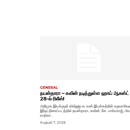
GENERAL
நயன்தாரா – கவின் நடித்துள்ள ஹாய் ஆகஸ்ட்
28-ல் ரிலீஸ்!
அறிமுக இயக்குநர் விஷ்ணு எடவன் இயக்கத்தில் உருவாகியு
இந்த திரைப்படத்தில் நயன்தாரா, கவின், கே. பாக்யராஜ், பிரப
ராதிகா...
August 7, 2026