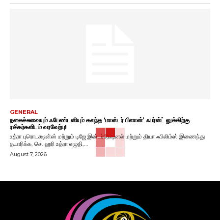
GENERAL
நகைச்சுவையும் ஃபேண்டஸியும் கலந்த ‘மாஸ்டர் பிளான்’ ஃபர்ஸ்ட் லுக்கிற்கு
ரசிகர்களிடம் வரவேற்பு!
உத்ரா புரொடக்ஷன்ஸ் மற்றும் டிஜே இன்டர்நேஷனல் மற்றும் தியா ஃபிலிம்ஸ் இணைந்து
தயாரிக்க, செ. ஹரி உத்ரா எழுதி,...
August 7, 2026