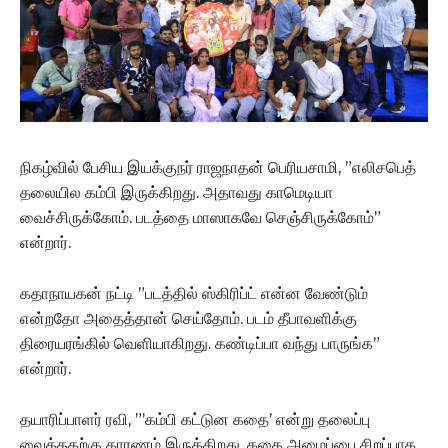
நிகழ்வில் பேசிய இயக்குநர் ராஜநாதன் பெரியசாமி, ”எலிசபெத்
தலையில கம்பி இருக்கிறது. அதாவது காமெடியா
வைச்சிருக்கோம். படத்தை மாஸாகவே செஞ்சிருக்கோம்”
என்றார்.
கதாநாயகன் நட்டி ”படத்தில் ஸ்கிரிப்ட் என்ன வேண்டும்
என்றதோ அதைத்தான் செய்தோம். படம் தீபாவளிக்கு
திரையரங்கில் வெளியாகிறது. கண்டிப்பா வந்து பாருங்க”
என்றார்.
தயாரிப்பாளர் ரவி, ”’கம்பி கட்டுன கதை’ என்று தலைப்பு
வைத்ததற்கு காரணம் இருக்கிறது. கதை அமைப்பை சிறப்பாக