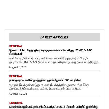
LATEST ARTICLES
GENERAL
ஆகஸ்ட் 21-ம் தேதி திரையரங்குகளில் வெளியாகிறது ‘ONE MAN’
திரைப்படம்
உலகில் யாரும் செய்திடாத முயற்சியாக, சங்ககிரி ராஜ்குமாரின் பெரும்
முயற்சியில் ONE MAN திரைப்படம் உருவாகியுள்ளது. ஒரு திரைப்படத்திற்குத்...
August 8, 2026
GENERAL
நயன்தாரா – கவின் நடித்துள்ள ஹாய் ஆகஸ்ட் 28-ல் ரிலீஸ்!
அறிமுக இயக்குநர் விஷ்ணு எடவன் இயக்கத்தில் உருவாகியுள்ள இந்த
திரைப்படத்தில் நயன்தாரா, கவின், கே. பாக்யராஜ், பிரபு, ராதிகா...
August 7, 2026
GENERAL
நகைச்சுவையும் ஃபேண்டஸியும் கலந்த ‘மாஸ்டர் பிளான்’ ஃபர்ஸ்ட் லுக்கிற்கு