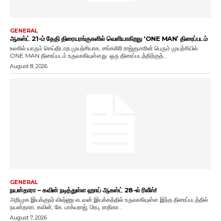
GENERAL
ஆகஸ்ட் 21-ம் தேதி திரையரங்குகளில் வெளியாகிறது ‘ONE MAN’ திரைப்படம்
உலகில் யாரும் செய்திடாத முயற்சியாக, சங்ககிரி ராஜ்குமாரின் பெரும் முயற்சியில்
ONE MAN திரைப்படம் உருவாகியுள்ளது. ஒரு திரைப்படத்திற்குத்...
August 8, 2026
GENERAL
நயன்தாரா – கவின் நடித்துள்ள ஹாய் ஆகஸ்ட் 28-ல் ரிலீஸ்!
அறிமுக இயக்குநர் விஷ்ணு எடவன் இயக்கத்தில் உருவாகியுள்ள இந்த திரைப்படத்தில்
நயன்தாரா, கவின், கே. பாக்யராஜ், பிரபு, ராதிகா...
August 7, 2026