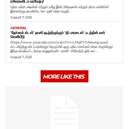
ரசிகர்களிடம் வரவேற்பு!
உத்ரா புரொடக்ஷன்ஸ் மற்றும் டிஜே இன்டர்நேஷனல் மற்றும் தியா ஃபிலிம்ஸ்
இணைந்து தயாரிக்க, செ. ஹரி உத்ரா எழுதி,...
August 7, 2026
GENERAL
‘நேச்சுரல் ஸ்டார்’ நானி நடித்திருக்கும் ‘தி பாரடைஸ்’ படத்தின் டீசர்
வெளியீடு
https://www.youtube.com/watch?v=LMqE7OAewkg நரகம்
கட்டவிழ்த்து விடப்படுகிறது! நெருப்பில் ஒரு புதிய சகாப்தம் தொடங்குகிறது!
இந்த வெறியாட்டத்தை காணுங்கள்!- நானி- ஸ்ரீகாந்த் ஒடேலா-...
August 7, 2026
MORE LIKE THIS