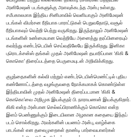
அனிமேஷன் படங்களுக்கு அளவுக்கடந்த அன்பு உள்ளது.
சமீபகாலமாக இந்திய சினிமாவில் வெளியாகும் அனிமேஷன்
படங்கள் விமர்சன ரீதியாக பாராட்டுகள் பெறுவதோடு, வசூல்
ரீதியாகவும் வெற்றி பெற்று வருகிறது. இருந்தாலும் அனிமேஷன்
படங்களின் உண்மையான வெற்றியே அனைத்து தரப்பினரையும்
கவர்ந்து எண்டர்டெயின் செய்வதிலேயே இருக்கிறது. இனிகா
புரொடக்சன்ஸ் தங்கள் முதல் அனிமேஷன் தயாரிப்பான ‘கிகி &
கொகொ’ திரைப்படத்தை பெருமையுடன் அறிவிக்கிறது.
குழந்தைகளின் கல்வி மற்றும் எண்டர்டெயின்மெண்ட்டில் புதிய
கண்ணோட்டத்தை வழங்குவதை நோக்கமாகக் கொண்டுள்ள
இந்தியாவின் முதல் அனிமேஷன் திரைப்படமான ‘கிகி &
கொகொ’வை அறிமுக இயக்குநர் பி. நாராயணன் இயக்குகிறார்.
கிகி என்ற அன்பான செல்லப்பிராணிக்கும் கொகொ என்ற
இளம் பெண்ணுக்கும் இடையிலான அழகான கதையை இந்தப்
படம் சொல்கிறது. அவர்களின் பயணம் அன்பு, வாழ்க்கை
பாடங்கள் என தலைமுறைகள் தாண்டி பார்வையாளர்கள்