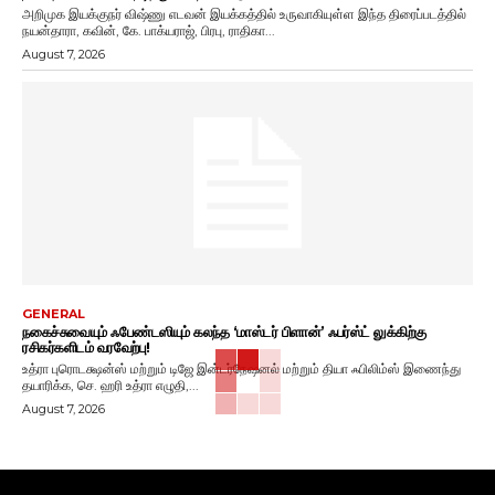
அறிமுக இயக்குநர் விஷ்ணு எடவன் இயக்கத்தில் உருவாகியுள்ள இந்த திரைப்படத்தில்
நயன்தாரா, கவின், கே. பாக்யராஜ், பிரபு, ராதிகா...
August 7, 2026
GENERAL
நகைச்சுவையும் ஃபேண்டஸியும் கலந்த ‘மாஸ்டர் பிளான்’ ஃபர்ஸ்ட் லுக்கிற்கு
ரசிகர்களிடம் வரவேற்பு!
உத்ரா புரொடக்ஷன்ஸ் மற்றும் டிஜே இன்டர்நேஷனல் மற்றும் தியா ஃபிலிம்ஸ் இணைந்து
தயாரிக்க, செ. ஹரி உத்ரா எழுதி,...
August 7, 2026