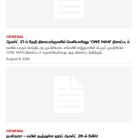
GENERAL
ஆகஸ்ட் 21-ம் தேதி திரையரங்குகளில் வெளியாகிறது ‘ONE MAN’ திரைப்படம்
உலகில் யாரும் செய்திடாத முயற்சியாக, சங்ககிரி ராஜ்குமாரின் பெரும் முயற்சியில்
ONE MAN திரைப்படம் உருவாகியுள்ளது. ஒரு திரைப்படத்திற்குத்...
August 8, 2026
GENERAL
நயன்தாரா – கவின் நடித்துள்ள ஹாய் ஆகஸ்ட் 28-ல் ரிலீஸ்!