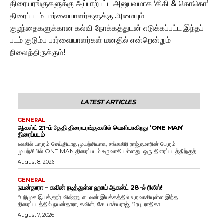
திரையரங்குகளுக்கு அப்பாற்பட்ட அனுபவமாக ‘கிகி & கொகொ’
திரைப்படம் பார்வையாளர்களுக்கு அமையும்.
குழந்தைகளுக்கான கல்வி நோக்கத்துடன் எடுக்கப்பட்ட இந்தப்
படம் குடும்ப பார்வையாளர்கள் மனதில் என்றென்றும்
நிலைத்திருக்கும்!
LATEST ARTICLES
GENERAL
ஆகஸ்ட் 21-ம் தேதி திரையரங்குகளில் வெளியாகிறது ‘ONE MAN’
திரைப்படம்
உலகில் யாரும் செய்திடாத முயற்சியாக, சங்ககிரி ராஜ்குமாரின் பெரும்
முயற்சியில் ONE MAN திரைப்படம் உருவாகியுள்ளது. ஒரு திரைப்படத்திற்குத்...
August 8, 2026
GENERAL
நயன்தாரா – கவின் நடித்துள்ள ஹாய் ஆகஸ்ட் 28-ல் ரிலீஸ்!
அறிமுக இயக்குநர் விஷ்ணு எடவன் இயக்கத்தில் உருவாகியுள்ள இந்த
திரைப்படத்தில் நயன்தாரா, கவின், கே. பாக்யராஜ், பிரபு, ராதிகா...
August 7, 2026