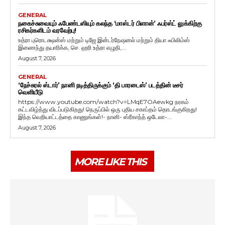
GENERAL
நகைச்சுவையும் ஃபேண்டஸியும் கலந்த ‘மாஸ்டர் பிளான்’ ஃபர்ஸ்ட் லுக்கிற்கு
ரசிகர்களிடம் வரவேற்பு!
உத்ரா புரொடக்ஷன்ஸ் மற்றும் டிஜே இன்டர்நேஷனல் மற்றும் தியா ஃபிலிம்ஸ்
இணைந்து தயாரிக்க, செ. ஹரி உத்ரா எழுதி,...
August 7, 2026
GENERAL
‘நேச்சுரல் ஸ்டார்’ நானி நடித்திருக்கும் ‘தி பாரடைஸ்’ படத்தின் டீசர்
வெளியீடு
https://www.youtube.com/watch?v=LMqE7OAewkg நரகம்
கட்டவிழ்த்து விடப்படுகிறது! நெருப்பில் ஒரு புதிய சகாப்தம் தொடங்குகிறது!
இந்த வெறியாட்டத்தை காணுங்கள்!- நானி- ஸ்ரீகாந்த் ஒடேலா-...
August 7, 2026
MORE LIKE THIS