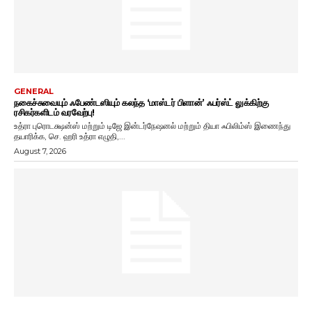
GENERAL
நகைச்சுவையும் ஃபேண்டஸியும் கலந்த ‘மாஸ்டர் பிளான்’ ஃபர்ஸ்ட் லுக்கிற்கு
ரசிகர்களிடம் வரவேற்பு!
உத்ரா புரொடக்ஷன்ஸ் மற்றும் டிஜே இன்டர்நேஷனல் மற்றும் தியா ஃபிலிம்ஸ் இணைந்து
தயாரிக்க, செ. ஹரி உத்ரா எழுதி,...
August 7, 2026