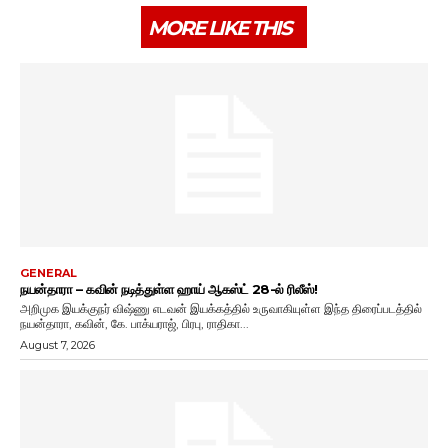
MORE LIKE THIS
GENERAL
நயன்தாரா – கவின் நடித்துள்ள ஹாய் ஆகஸ்ட் 28-ல் ரிலீஸ்!
அறிமுக இயக்குநர் விஷ்ணு எடவன் இயக்கத்தில் உருவாகியுள்ள இந்த திரைப்படத்தில்
நயன்தாரா, கவின், கே. பாக்யராஜ், பிரபு, ராதிகா...
August 7, 2026