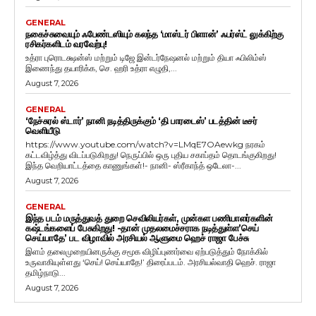
GENERAL
நகைச்சுவையும் ஃபேண்டஸியும் கலந்த ‘மாஸ்டர் பிளான்’ ஃபர்ஸ்ட் லுக்கிற்கு
ரசிகர்களிடம் வரவேற்பு!
உத்ரா புரொடக்ஷன்ஸ் மற்றும் டிஜே இன்டர்நேஷனல் மற்றும் தியா ஃபிலிம்ஸ்
இணைந்து தயாரிக்க, செ. ஹரி உத்ரா எழுதி,...
August 7, 2026
GENERAL
‘நேச்சுரல் ஸ்டார்’ நானி நடித்திருக்கும் ‘தி பாரடைஸ்’ படத்தின் டீசர்
வெளியீடு
https://www.youtube.com/watch?v=LMqE7OAewkg நரகம்
கட்டவிழ்த்து விடப்படுகிறது! நெருப்பில் ஒரு புதிய சகாப்தம் தொடங்குகிறது!
இந்த வெறியாட்டத்தை காணுங்கள்!- நானி- ஸ்ரீகாந்த் ஒடேலா-...
August 7, 2026
GENERAL
இந்த படம் மருத்துவத் துறை செவிலியர்கள், முன்கள பணியாளர்களின்
கஷ்டங்களைப் பேசுகிறது! -தான் முதலமைச்சராக நடித்துள்ள’செய்
செய்யாதே’ பட விழாவில் அரசியல் ஆளுமை ஹெச் ராஜா பேச்சு
இளம் தலைமுறையினருக்கு சமூக விழிப்புணர்வை ஏற்படுத்தும் நோக்கில்
உருவாகியுள்ளது ‘செய்! செய்யாதே!’ திரைப்படம். அரசியல்வாதி ஹெச். ராஜா
தமிழ்நாடு...
August 7, 2026