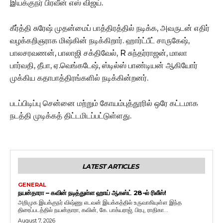
இயக்குநர் பிரவீன் எஸ் விஜய்.
கீர்த்தி சுரேஷ் முதன்மைப் பாத்திரத்தில் நடிக்க, அவருடன் எதிர்
வழக்கறிஞராக மிஷ்கின் நடிக்கிறார். ஹார்ட்பீட் சாருகேஷ்,
பாலசரவணன், பாலாஜி சக்திவேல், R சுந்தர்ராஜன், மாலா
பார்வதி, தீபா, ஏ.வெங்கடேஷ், ஸ்டில்ஸ் பாண்டியன் ஆகியோர்
முக்கிய கதாபாத்திரங்களில் நடிக்கின்றனர்.
படப்பிடிப்பு சென்னை மற்றும் கோயம்புத்தூரில் ஒரே கட்டமாக
நடத்தி முடிக்கத் திட்டமிடப்பட்டுள்ளது.
LATEST ARTICLES
GENERAL
நயன்தாரா – கவின் நடித்துள்ள ஹாய் ஆகஸ்ட் 28-ல் ரிலீஸ்!
அறிமுக இயக்குநர் விஷ்ணு எடவன் இயக்கத்தில் உருவாகியுள்ள இந்த
திரைப்படத்தில் நயன்தாரா, கவின், கே. பாக்யராஜ், பிரபு, ராதிகா...
August 7, 2026