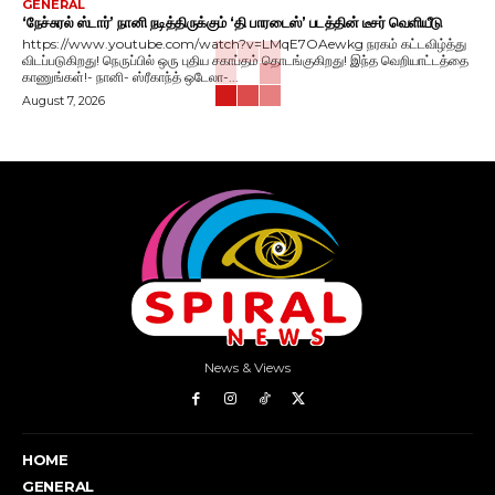
GENERAL
‘நேச்சுரல் ஸ்டார்’ நானி நடித்திருக்கும் ‘தி பாரடைஸ்’ படத்தின் டீசர் வெளியீடு
https://www.youtube.com/watch?v=LMqE7OAewkg நரகம் கட்டவிழ்த்து
விடப்படுகிறது! நெருப்பில் ஒரு புதிய சகாப்தம் தொடங்குகிறது! இந்த வெறியாட்டத்தை
காணுங்கள்!- நானி- ஸ்ரீகாந்த் ஒடேலா-...
August 7, 2026
News & Views
HOME
GENERAL