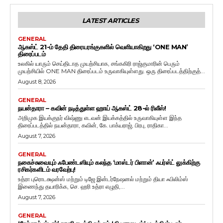
LATEST ARTICLES
GENERAL
ஆகஸ்ட் 21-ம் தேதி திரையரங்குகளில் வெளியாகிறது ‘ONE MAN’
திரைப்படம்
உலகில் யாரும் செய்திடாத முயற்சியாக, சங்ககிரி ராஜ்குமாரின் பெரும்
முயற்சியில் ONE MAN திரைப்படம் உருவாகியுள்ளது. ஒரு திரைப்படத்திற்குத்...
August 8, 2026
GENERAL
நயன்தாரா – கவின் நடித்துள்ள ஹாய் ஆகஸ்ட் 28-ல் ரிலீஸ்!
அறிமுக இயக்குநர் விஷ்ணு எடவன் இயக்கத்தில் உருவாகியுள்ள இந்த
திரைப்படத்தில் நயன்தாரா, கவின், கே. பாக்யராஜ், பிரபு, ராதிகா...
August 7, 2026
GENERAL
நகைச்சுவையும் ஃபேண்டஸியும் கலந்த ‘மாஸ்டர் பிளான்’ ஃபர்ஸ்ட் லுக்கிற்கு
ரசிகர்களிடம் வரவேற்பு!
உத்ரா புரொடக்ஷன்ஸ் மற்றும் டிஜே இன்டர்நேஷனல் மற்றும் தியா ஃபிலிம்ஸ்
இணைந்து தயாரிக்க, செ. ஹரி உத்ரா எழுதி,...
August 7, 2026
GENERAL