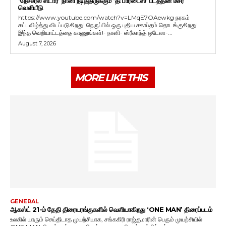
‘நேச்சுரல் ஸ்டார்’ நானி நடித்திருக்கும் ‘தி பாரடைஸ்’ படத்தின் டீசர்
வெளியீடு
https://www.youtube.com/watch?v=LMqE7OAewkg நரகம்
கட்டவிழ்த்து விடப்படுகிறது! நெருப்பில் ஒரு புதிய சகாப்தம் தொடங்குகிறது!
இந்த வெறியாட்டத்தை காணுங்கள்!- நானி- ஸ்ரீகாந்த் ஒடேலா-...
August 7, 2026
MORE LIKE THIS
GENERAL
ஆகஸ்ட் 21-ம் தேதி திரையரங்குகளில் வெளியாகிறது ‘ONE MAN’ திரைப்படம்
உலகில் யாரும் செய்திடாத முயற்சியாக, சங்ககிரி ராஜ்குமாரின் பெரும் முயற்சியில்