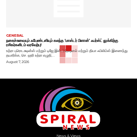
GENERAL
நகைச்சுவையும் ஃபேண்டஸியும் கலந்த ‘மாஸ்டர் பிளான்’ ஃபர்ஸ்ட் லுக்கிற்கு
ரசிகர்களிடம் வரவேற்பு!
உத்ரா புரொடக்ஷன்ஸ் மற்றும் டிஜே இன்டர்நேஷனல் மற்றும் தியா ஃபிலிம்ஸ் இணைந்து
தயாரிக்க, செ. ஹரி உத்ரா எழுதி,...
August 7, 2026
News & Views