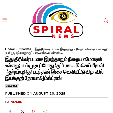
Home
Cinema
இது திரில்லர் படமாக இருந்தாலும் நிறைய எமோஷன் உள்ளது;
படம் முடியும்போது 'குட்'டாக ஃபீல் செய்வீர்கள்!...
இது திரில்லர் படமாக இருந்தாலும் நிறைய எமோஷன்
உள்ளது; படம் முடியும்போது ‘குட்’டாக ஃபீல் செய்வீர்கள்!
-‘குற்றம் புதிது’ படத்தின் இசை வெளியீட்டு விழாவில்
இயக்குநர் நோவா ஆம்ஸ்ட்ராங்
CINEMA
PUBLISHED ON
AUGUST 20, 2025
BY
ADMIN