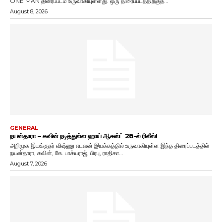
ONE MAN திரைப்படம் உருவாகியுள்ளது. ஒரு திரைப்படத்திற்குத்...
August 8, 2026
GENERAL
நயன்தாரா – கவின் நடித்துள்ள ஹாய் ஆகஸ்ட் 28-ல் ரிலீஸ்!
அறிமுக இயக்குநர் விஷ்ணு எடவன் இயக்கத்தில் உருவாகியுள்ள இந்த திரைப்படத்தில்
நயன்தாரா, கவின், கே. பாக்யராஜ், பிரபு, ராதிகா...
August 7, 2026