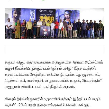
தருண் விஜய் கதாநாயகனாக அறிமுகமாக, நோவா ஆம்ஸ்ட்ராங்
எழுதி இயக்கியிருக்கும் படம் ‘குற்றம் புதிது.’ இந்த படத்தில்
கதாநாயகியாக சேஷ்விதா கனிமொழி நடிக்க மது சூதனராவ்,
நிழல்கள் ரவி, ராமச்சந்திரன் துரை, பாய்ஸ் ராஜன், பிரியதர்ஷினி
ராஜகுமார் உள்ளிட்ட பலர் நடித்திருக்கின்றனர்.
கிரைம் த்ரில்லர் ஜானரில் உருவாகியிருக்கும் இந்தப் படம் வரும்
ஆகஸ்ட் 29-ம் தேதி திரையரங்குகளில் வெளியாகிறது.