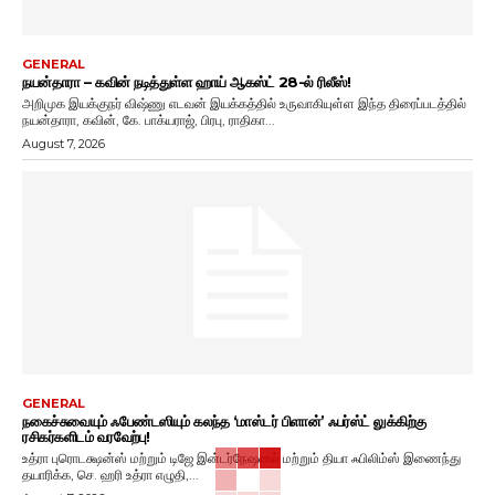
GENERAL
நயன்தாரா – கவின் நடித்துள்ள ஹாய் ஆகஸ்ட் 28-ல் ரிலீஸ்!
அறிமுக இயக்குநர் விஷ்ணு எடவன் இயக்கத்தில் உருவாகியுள்ள இந்த திரைப்படத்தில்
நயன்தாரா, கவின், கே. பாக்யராஜ், பிரபு, ராதிகா...
August 7, 2026
GENERAL
நகைச்சுவையும் ஃபேண்டஸியும் கலந்த ‘மாஸ்டர் பிளான்’ ஃபர்ஸ்ட் லுக்கிற்கு
ரசிகர்களிடம் வரவேற்பு!
உத்ரா புரொடக்ஷன்ஸ் மற்றும் டிஜே இன்டர்நேஷனல் மற்றும் தியா ஃபிலிம்ஸ் இணைந்து
தயாரிக்க, செ. ஹரி உத்ரா எழுதி,...