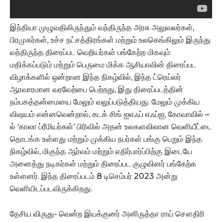
இந்தியா முழுவதிலிருந்தும் வந்திருந்த அரசு அலுவலர்கள்,
பிரமுகர்கள், உச்ச நட்சத்திரங்கள் மற்றும் உலகெங்கிலும் இருந்து
வந்திருந்த திரைப்பட வெறியர்கள் பங்கேற்ற மிகவும்
மதிக்கப்படும் மற்றும் பெருமை மிக்க ஆசியாவின் திரைப்பட
விழாக்களில் ஒன்றான இந்த நிகழ்வில், இந்த ட்ரெய்லர்
ஆரவாரமான வரவேற்பை பெற்றது, இது திரைப்படத்தின்
நம்பகத்தன்மையை மேலும் வலுப்படுத்தியது. மேலும் முக்கிய
விஷயம் என்னவென்றால், கடக் சிங் ஐஎஃப் எஃப்ஐ, கோவாவில் –
ல் ‘காலா ப்ரீமியர்கள்’ பிரிவில் அதன் உலகளவிலான வெளியீட்டை
தொடங்க உள்ளது மற்றும் முக்கிய நபர்கள் பங்கு பெறும் இந்த
நிகழ்வில், மிகுந்த ஆர்வம் மற்றும் எதிர்பார்ப்பிற்கு இடையே
அனைத்து நடிகர்கள் மற்றும் திரைப்பட குழுவினர் பங்கேற்க
உள்ளனர். இந்த திரைப்படம் 8 டிசெம்பர் 2023 அன்று
வெளியிடப்படவிருக்கிறது.
தேசிய விருது- வென்ற இயக்குனர் அனிருத்தா ராய் சௌதிரி