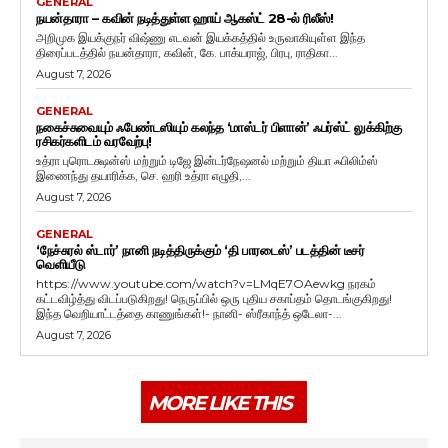
GENERAL
நயன்தாரா – கவின் நடித்துள்ள ஹாய் ஆகஸ்ட் 28-ல் ரிலீஸ்!
அறிமுக இயக்குநர் விஷ்ணு எடவன் இயக்கத்தில் உருவாகியுள்ள இந்த
திரைப்படத்தில் நயன்தாரா, கவின், கே. பாக்யராஜ், பிரபு, ராதிகா...
August 7, 2026
GENERAL
நகைச்சுவையும் ஃபேண்டஸியும் கலந்த ‘மாஸ்டர் பிளான்’ ஃபர்ஸ்ட் லுக்கிற்கு
ரசிகர்களிடம் வரவேற்பு!
உத்ரா புரொடக்ஷன்ஸ் மற்றும் டிஜே இன்டர்நேஷனல் மற்றும் தியா ஃபிலிம்ஸ்
இணைந்து தயாரிக்க, செ. ஹரி உத்ரா எழுதி,...
August 7, 2026
GENERAL
‘நேச்சுரல் ஸ்டார்’ நானி நடித்திருக்கும் ‘தி பாரடைஸ்’ படத்தின் டீசர்
வெளியீடு
https://www.youtube.com/watch?v=LMqE7OAewkg நரகம்
கட்டவிழ்த்து விடப்படுகிறது! நெருப்பில் ஒரு புதிய சகாப்தம் தொடங்குகிறது!
இந்த வெறியாட்டத்தை காணுங்கள்!- நானி- ஸ்ரீகாந்த் ஒடேலா-...
August 7, 2026
MORE LIKE THIS