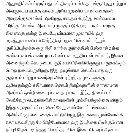
அனுமதிக்கப்பட்டிருப்பதுடன் திரைப்படம் தொடங்குகிறது மற்றும்
அவருடைய கடந்த காலம் பற்றிய முரண்பாடான கதைகள்
அவருக்கு சொல்லப்படுகிறது, கதையிலிருந்து உண்மையை
பிரித்து சொல்ல அவர் வற்புறுத்தப்படுகிறார் . பாதி – மறந்த
நினைவுகளுக்கு இடையே, மர்மமான முறையில் ஒரு
மருத்துவமணியில் சேர்ந்திருப்பதன் பின்னால் மற்றும்
குறிப்பிடத்தக்க ஒரு நிதி சார்ந்த குற்றத்தின் பின்னால் உள்ள
உண்மையைக் கண்டறிய அவர் மன உறுதியுடன் உள்ளார், இவை
அனைத்தும் அவருடைய குடும்பம் பிரிவதிலிருந்து பாதுகாக்கும்
போது நடைபெறுகிறது. இது ஒழுங்காக செயல்படாத ஒரு
குடும்பம் மற்றும் உணர்வுகளின் ஏற்றத் தாழ்வுகளுக்கு
வழிவகுக்கும் எதிர்பாராத தொடர் நிகழ்வுகளின் காரணமாக
அவர்கள் ஒன்றிணையும் கதையும் கூட. இந்த திரைப்படம்
வெவ்வேறு வடிவங்களில் உறவுகளின் முக்கியத்துத்தை மற்றும்
இந்த உறவுகள் எப்படி வெவ்வேறு கண்ணோட்டங்களை
அளிக்கிறது என்பதைக் காட்டுகிறது, இது கதை முன்னோக்கி
நகர உதவுகிறது.மே பிரத்யேகமான ஒரு இடத்தை பிடிக்கும் என
நம்புகிறேன். ஷாந்தனு மொய்த்ராவின் இசை மிகவும் ஆன்மா