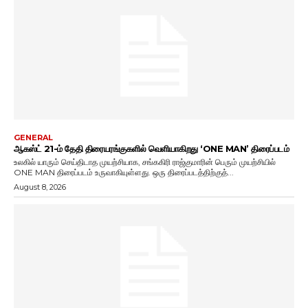
GENERAL
ஆகஸ்ட் 21-ம் தேதி திரையரங்குகளில் வெளியாகிறது ‘ONE MAN’ திரைப்படம்
உலகில் யாரும் செய்திடாத முயற்சியாக, சங்ககிரி ராஜ்குமாரின் பெரும் முயற்சியில்
ONE MAN திரைப்படம் உருவாகியுள்ளது. ஒரு திரைப்படத்திற்குத்...
August 8, 2026