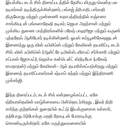
இயக்கிய கடக் சிங் திரைப்படத்தில் தேசிய விருது-வென்ற பல
நடிகர்கள் நடித்திருக்கின்றனர், பங்கஜ் த்ரிபாதி, பார்வதி
திருவோது மற்றும் முன்னணி கதாபத்திரத்தில் சஞ்சனா
சாங்கியுடன் பங்களாதேஷி நடிகர், ஜெயா அஹ்சான் மற்றும்
முக்கிய துணை பாத்திரங்களில் பரேஷ் பாஹூஜா மற்றும் வருண்
புத்ததேவ் ஆகியோர் நடிக்கின்றனர். ஓபஸ் கம்யூனிகேஷனுடன்
இணைந்து ஒரு விஸ் ஃபிலிம்ஸ் மற்றும் கேவிஎன் தயாரிப்பு, கடக்
சிங். விஸ் ஃபிலிம்ஸ் (ஆன்ட்ரே டிமின்ஸ், வீராஃப் சர்க்காரி மற்றும்
சப்பாஸ் ஜோசஃப்), ஹெச்டீ கன்டென்ட் ஸ்டூடியோ (மகேஷ்
ராமநாதன்) மற்றும் கேவிஎன்- ஆல் தயாரிக்கப்படுகிறது மற்றும்
இணைத் தயாரிப்பாளர்கள் ஷ்யாம் சுந்தர் மற்றும் இந்திராணி
முக்கர்ஜி.
இந்த திரைப்படம், கடக் சிங் என்றழைக்கப்பட்ட ஏகே
ஷ்ரிவாஸ்தவின் வாழ்க்கையை பின்தொடர்கிறது , இவர் நிதி
சார்ந்த குற்றங்கள் துறையில் கூட்டு இயக்குனராக உள்ளார்,
தற்போது பிற்போக்கு மறதி நோயுடன் போராடிக்கு
கொண்டிருக்கிறார். ஏகே மருத்துவமனையில்