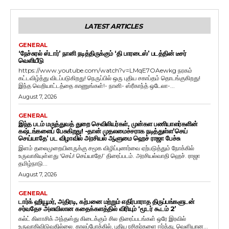
LATEST ARTICLES
GENERAL
‘நேச்சுரல் ஸ்டார்’ நானி நடித்திருக்கும் ‘தி பாரடைஸ்’ படத்தின் டீசர்
வெளியீடு
https://www.youtube.com/watch?v=LMqE7OAewkg நரகம்
கட்டவிழ்த்து விடப்படுகிறது! நெருப்பில் ஒரு புதிய சகாப்தம் தொடங்குகிறது!
இந்த வெறியாட்டத்தை காணுங்கள்!- நானி- ஸ்ரீகாந்த் ஒடேலா-...
August 7, 2026
GENERAL
இந்த படம் மருத்துவத் துறை செவிலியர்கள், முன்கள பணியாளர்களின்
கஷ்டங்களைப் பேசுகிறது! -தான் முதலமைச்சராக நடித்துள்ள’செய்
செய்யாதே’ பட விழாவில் அரசியல் ஆளுமை ஹெச் ராஜா பேச்சு
இளம் தலைமுறையினருக்கு சமூக விழிப்புணர்வை ஏற்படுத்தும் நோக்கில்
உருவாகியுள்ளது ‘செய்! செய்யாதே!’ திரைப்படம். அரசியல்வாதி ஹெச். ராஜா
தமிழ்நாடு...
August 7, 2026
GENERAL
டார்க் ஹியூமர், அதிரடி, கற்பனை மற்றும் எதிர்பாராத திருப்பங்களுடன்
சர்வதேச அளவிலான கதைக்களத்தில் விரியும் ‘மூடர் கூடம் 2’
கல்ட் கிளாசிக் அந்தஸ்து கிடைக்கும் சில திரைப்படங்கள் ஒரே இரவில்
உருவாகிவிடுவதில்லை. காலப்போக்கில், புதிய ரசிகர்களை ஈர்த்து, வெளியான...