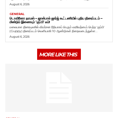
August 6, 2026
GENERAL
டொவினோ தாமஸ் – ஜான்பால் ஜார்ஜ் கூட்டணியில் புதிய திரைப்படம் –
மீண்டும் இணையும் ‘குப்பி’ டீம்!
மலையாள திரையுலகில் விமர்சன ரீதியாகப் பெரும் வரவேற்பைப் பெற்ற ‘குப்பி’
(Guppy) திரைப்படம் வெளியாகி 10 ஆண்டுகள் நிறைவடைந்துள்ள...
August 6, 2026
MORE LIKE THIS