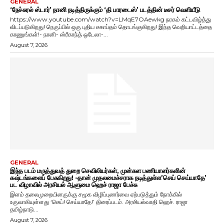
GENERAL
‘நேச்சுரல் ஸ்டார்’ நானி நடித்திருக்கும் ‘தி பாரடைஸ்’ படத்தின் டீசர் வெளியீடு
https://www.youtube.com/watch?v=LMqE7OAewkg நரகம் கட்டவிழ்த்து
விடப்படுகிறது! நெருப்பில் ஒரு புதிய சகாப்தம் தொடங்குகிறது! இந்த வெறியாட்டத்தை
காணுங்கள்!- நானி- ஸ்ரீகாந்த் ஒடேலா-...
August 7, 2026
GENERAL
இந்த படம் மருத்துவத் துறை செவிலியர்கள், முன்கள பணியாளர்களின்
கஷ்டங்களைப் பேசுகிறது! -தான் முதலமைச்சராக நடித்துள்ள’செய் செய்யாதே’
பட விழாவில் அரசியல் ஆளுமை ஹெச் ராஜா பேச்சு
இளம் தலைமுறையினருக்கு சமூக விழிப்புணர்வை ஏற்படுத்தும் நோக்கில்
உருவாகியுள்ளது ‘செய்! செய்யாதே!’ திரைப்படம். அரசியல்வாதி ஹெச். ராஜா
தமிழ்நாடு...
August 7, 2026