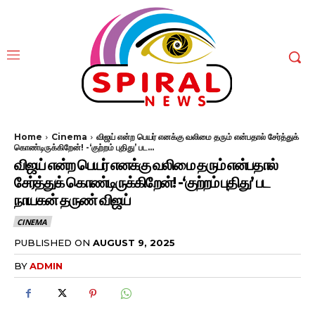
Home
Cinema
விஜய் என்ற பெயர் எனக்கு வலிமை தரும் என்பதால் சேர்த்துக்
கொண்டிருக்கிறேன்! -‘குற்றம் புதிது’ பட...
விஜய் என்ற பெயர் எனக்கு வலிமை தரும் என்பதால்
சேர்த்துக் கொண்டிருக்கிறேன்! -‘குற்றம் புதிது’ பட
நாயகன் தருண் விஜய்
CINEMA
PUBLISHED ON
AUGUST 9, 2025
BY
ADMIN