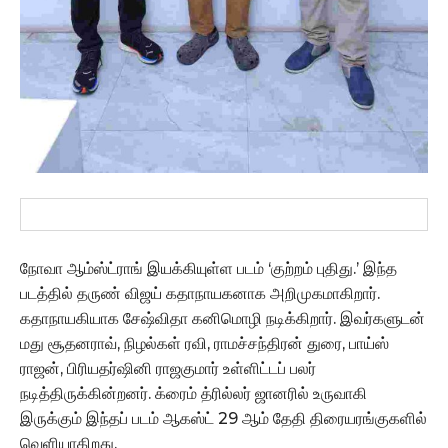
நோவா ஆம்ஸ்ட்ராங் இயக்கியுள்ள படம் ‘குற்றம் புதிது.’ இந்த
படத்தில் தருண் விஜய் கதாநாயகனாக அறிமுகமாகிறார்.
கதாநாயகியாக சேஷ்விதா கனிமொழி நடிக்கிறார். இவர்களுடன்
மது சூதனராவ், நிழல்கள் ரவி, ராமச்சந்திரன் துரை, பாய்ஸ்
ராஜன், பிரியதர்ஷினி ராஜகுமார் உள்ளிட்டப் பலர்
நடித்திருக்கின்றனர். க்ரைம் த்ரில்லர் ஜானரில் உருவாகி
இருக்கும் இந்தப் படம் ஆகஸ்ட் 29 ஆம் தேதி திரையரங்குகளில்
வெளியாகிறது.