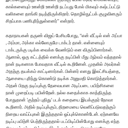
கால்களையும் ஊன்றி ஊன்றி நடப்பது போல் மிகவும் கஷ்டப்பட்டு
வலிகளை தாங்கி நடித்திருக்கிறார். தொழில்நுட்பக் குழுவினரும்
சிறப்பாக பணிபுரிந்துள்ளனர்” என்றார்.
கதாநாயகன் தருண் விஜய் பேசியபோது, “என் வீட்டில் என் அப்பா
, அம்மா, அக்கா எல்லோருமே டாக்டர் தான். என்னையும்
டாக்டருக்கு படிக்க வைக்க வேண்டும் என விரும்பினார்கள்.
ஆனால், ஒரு கட்டத்தில் எனக்கு நடிப்பின் மீது ஆர்வம் வந்ததால்
நான் நடிகனாக போவதாக வீட்டில் கூறினேன். முதலில் அவர்கள்
அதற்கு தயக்கம் காட்டினார்கள். பின்னர் எனது இலட்சியத்தை,
ஆசையை புரிந்து கொண்டு நடிக்க அனுமதி கொடுத்தார்கள்.
அதன் பிறகு நடிப்புக்கு தேவையான அடிப்படை பயிற்சிகளை
நான் முறைப்படி பயின்றேன். நல்ல கதைக்காக காத்திருந்த
போதுதான் ’குற்றம் புதிது’ படக் கதையை இயக்குநர் நோவா
கூறினார். அதில் நடிப்புக்கும், திறமையை வெளிப்படுவதற்கும்
நிறைய வாய்ப்புகள் இருந்ததால் ஒப்புக்கொண்டேன். ஏற்கனவே
நடிப்பு பயிற்சி பெற்றிருந்ததால் படப்பிடிப்பின்போது எனக்கு எந்த