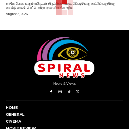
உள்ளே போன யாரும் உயிருடன் திரும்பியதில்லை. அப்படியொரு காட்டுப் பகுதிக்கு
வைல்டு லைஃப் போட்டோகிராபரான வீரா சில அரிய...
August 5, 2026
News & Views
HOME
GENERAL
CINEMA
MOVIE REVIEW