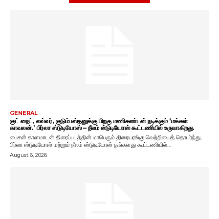
GENERAL
குட் நைட், லவ்வர், குடும்பஸ்தனுக்கு பிறகு மணிகண்டன் நடிக்கும் ‘மக்கள்
காவலன்.’ பிர்லா ஸ்டுடியோஸ் – நீலம் ஸ்டுடியோஸ் கூட்டணியில் உருவாகிறது.
பைசன் காளமாடன் திரைப்படத்தின் மாபெரும் திரையரங்கு வெற்றியைத் தொடர்ந்து,
பிர்லா ஸ்டுடியோஸ் மற்றும் நீலம் ஸ்டுடியோஸ் தங்களது கூட்டணியில்...
August 6, 2026