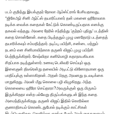
படம் குறித்து இயக்குநர் நோவா ஆம்ஸ்ட்ராங் பேசியதாவது,
“ஜிகேஆர் சினி ஆர்ட்ஸ் தயாரிப்பாளர் தன் மகனை ஹீரோவாக
நடிக்க வைக்க கதைகள் கேட்டுக் கொண்டிருப்பதாக எனக்கு
தகவல் வந்தது. அவரை நேரில் சந்தித்து ’குற்றம் புதிது’ படத்தின்
கதை சொன்னேன். கதை பிடித்ததும் முழு மனதோடு படத்தைத்
தயாரிக்கவும் சம்மதித்தார். நடிப்பு, பயிற்சி, சண்டை மற்றும்
நடனம் என சினிமாவிற்காக தருண் விஜய் முழு பயிற்சி
பெற்றிருக்கிறார். சேஷ்விதா கனிமொழி கதாநாயகியாக
சிறப்பாக நடித்துள்ளார். உணவு டெலிவரி செய்யும் ஒரு
இளைஞன் திடீரென்று தலையில் அடிபட்டு வினோதமான ஒரு
பாதிப்புக்கு உள்ளாகிறான். அதன் பிறகு அவனது நடவடிக்கை
மாறுகிறது. அவன் மீது கொலை பழி விழுகிறது. அந்த
கொலையை ஹீரோ செய்தாரா?அவருக்குள் ஒரு மிருகம்
இருக்கிறதா என்ற பல்வேறு திருப்பங்களுடன் இந்த கதை
அமைந்திருக்கிறது. தருண் விஜய் இதில் கொரில்லா
குணாதிசயம் கொண்டதுபோல் நடிக்கும் காட்சிகள்
இடம்பெறுகிறது. கொரில்லா குரங்கு போல் அவர் கைகளையும்,