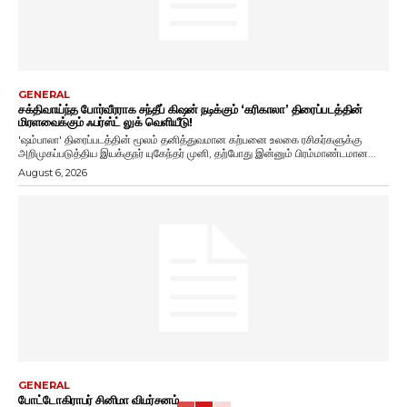
GENERAL
சக்திவாய்ந்த போர்வீரராக சந்தீப் கிஷன் நடிக்கும் ‘கரிகாலா’ திரைப்படத்தின்
மிரளவைக்கும் ஃபர்ஸ்ட் லுக் வெளியீடு!
'ஷம்பாலா' திரைப்படத்தின் மூலம் தனித்துவமான கற்பனை உலகை ரசிகர்களுக்கு
அறிமுகப்படுத்திய இயக்குநர் யுகேந்தர் முனி, தற்போது இன்னும் பிரம்மாண்டமான...
August 6, 2026
GENERAL
போட்டோகிராபர் சினிமா விமர்சனம்