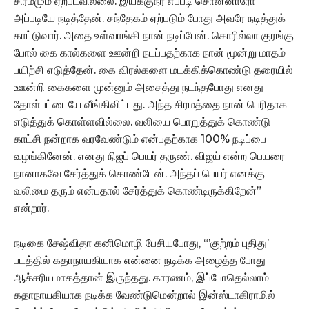
சிரமமும் ஏற்படவில்லை. இயக்குநர் எப்படி சொன்னாரோ
அப்படியே நடித்தேன். சந்தேகம் ஏற்படும் போது அவரே நடித்துக்
காட்டுவார். அதை உள்வாங்கி நான் நடிப்பேன். கொரில்லா குரங்கு
போல் கை கால்களை ஊன்றி நடப்பதற்காக நான் மூன்று மாதம்
பயிற்சி எடுத்தேன். கை விரல்களை மடக்கிக்கொண்டு தரையில்
ஊன்றி கைகளை முன்னும் அசைத்து நடந்தபோது எனது
தோள்பட்டையே வீங்கிவிட்டது. அந்த சிரமத்தை நான் பெரிதாக
எடுத்துக் கொள்ளவில்லை. வலியை பொறுத்துக் கொண்டு
காட்சி நன்றாக வரவேண்டும் என்பதற்காக 100% நடிப்பை
வழங்கினேன். எனது நிஜப் பெயர் தருண். விஜய் என்ற பெயரை
நானாகவே சேர்த்துக் கொண்டேன். அந்தப் பெயர் எனக்கு
வலிமை தரும் என்பதால் சேர்த்துக் கொண்டிருக்கிறேன்”
என்றார்.
நடிகை சேஷ்விதா கனிமொழி பேசியபோது, “’குற்றம் புதிது’
படத்தில் கதாநாயகியாக என்னை நடிக்க அழைத்த போது
ஆச்சரியமாகத்தான் இருந்தது. காரணம், இப்போதெல்லாம்
கதாநாயகியாக நடிக்க வேண்டுமென்றால் இன்ஸ்டாகிராமில்