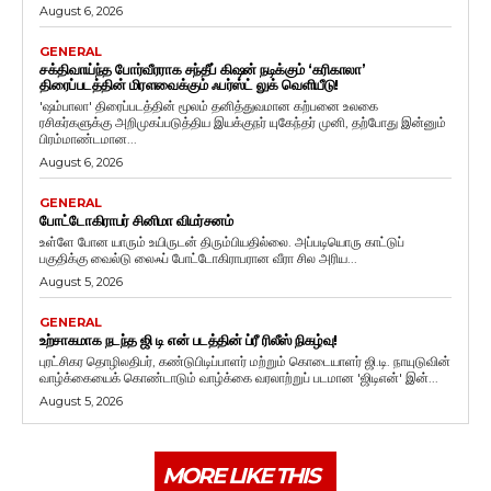
August 6, 2026
GENERAL
சக்திவாய்ந்த போர்வீரராக சந்தீப் கிஷன் நடிக்கும் ‘கரிகாலா’
திரைப்படத்தின் மிரளவைக்கும் ஃபர்ஸ்ட் லுக் வெளியீடு!
'ஷம்பாலா' திரைப்படத்தின் மூலம் தனித்துவமான கற்பனை உலகை
ரசிகர்களுக்கு அறிமுகப்படுத்திய இயக்குநர் யுகேந்தர் முனி, தற்போது இன்னும்
பிரம்மாண்டமான...
August 6, 2026
GENERAL
போட்டோகிராபர் சினிமா விமர்சனம்
உள்ளே போன யாரும் உயிருடன் திரும்பியதில்லை. அப்படியொரு காட்டுப்
பகுதிக்கு வைல்டு லைஃப் போட்டோகிராபரான வீரா சில அரிய...
August 5, 2026
GENERAL
உற்சாகமாக நடந்த ஜி டி என் படத்தின் ப்ரீ ரிலீஸ் நிகழ்வு!
புரட்சிகர தொழிலதிபர், கண்டுபிடிப்பாளர் மற்றும் கொடையாளர் ஜி.டி. நாயுடுவின்
வாழ்க்கையைக் கொண்டாடும் வாழ்க்கை வரலாற்றுப் படமான 'ஜிடிஎன்' இன்...
August 5, 2026
MORE LIKE THIS