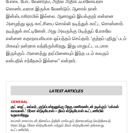
போஸ்ட் போட வேண்டும், அதில் அதிக ஃபாலோயர்ஸ்
கொண்டவராக இருக்க வேண்டும். ஆனால் நான்
இன்ஸ்டாகிராமில் இல்லை. ஆனாலும் இயக்குநர் என்னை
அழைத்து ஒரு காட்சியை சொல்லி நடித்துக் காட்ட சொன்னார்.
நடித்துக் காட்டினேன். அது அவருக்கு பிடித்துப் போகவே
என்னை கதாநாயகியாக ஒப்பந்தம் செய்தார். ’குற்றம் புதிது’ படம்
மிகவும் நன்றாக வந்திருக்கிறது. இது மாறுபட்ட படமாக
இருக்கும். அனைத்து தரப்பினையும் இந்த படம் கவரும்
என்பதில் சந்தேகம் இல்லை” என்றார்.
LATEST ARTICLES
GENERAL
குட் நைட், லவ்வர், குடும்பஸ்தனுக்கு பிறகு மணிகண்டன் நடிக்கும் ‘மக்கள்
காவலன்.’ பிர்லா ஸ்டுடியோஸ் – நீலம் ஸ்டுடியோஸ் கூட்டணியில்
உருவாகிறது.
பைசன் காளமாடன் திரைப்படத்தின் மாபெரும் திரையரங்கு வெற்றியைத்
தொடர்ந்து, பிர்லா ஸ்டுடியோஸ் மற்றும் நீலம் ஸ்டுடியோஸ் தங்களது
கூட்டணியில்...