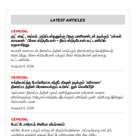
LATEST ARTICLES
GENERAL
குட் நைட், லவ்வர், குடும்பஸ்தனுக்கு பிறகு மணிகண்டன் நடிக்கும் ‘மக்கள்
காவலன்.’ பிர்லா ஸ்டுடியோஸ் – நீலம் ஸ்டுடியோஸ் கூட்டணியில்
உருவாகிறது.
பைசன் காளமாடன் திரைப்படத்தின் மாபெரும் திரையரங்கு வெற்றியைத்
தொடர்ந்து, பிர்லா ஸ்டுடியோஸ் மற்றும் நீலம் ஸ்டுடியோஸ் தங்களது
கூட்டணியில்...
August 6, 2026
GENERAL
சக்திவாய்ந்த போர்வீரராக சந்தீப் கிஷன் நடிக்கும் ‘கரிகாலா’
திரைப்படத்தின் மிரளவைக்கும் ஃபர்ஸ்ட் லுக் வெளியீடு!
'ஷம்பாலா' திரைப்படத்தின் மூலம் தனித்துவமான கற்பனை உலகை
ரசிகர்களுக்கு அறிமுகப்படுத்திய இயக்குநர் யுகேந்தர் முனி, தற்போது இன்னும்
பிரம்மாண்டமான...
August 6, 2026
GENERAL
போட்டோகிராபர் சினிமா விமர்சனம்
உள்ளே போன யாரும் உயிருடன் திரும்பியதில்லை. அப்படியொரு காட்டுப்
பகுதிக்கு வைல்டு லைஃப் போட்டோகிராபரான வீரா சில அரிய...