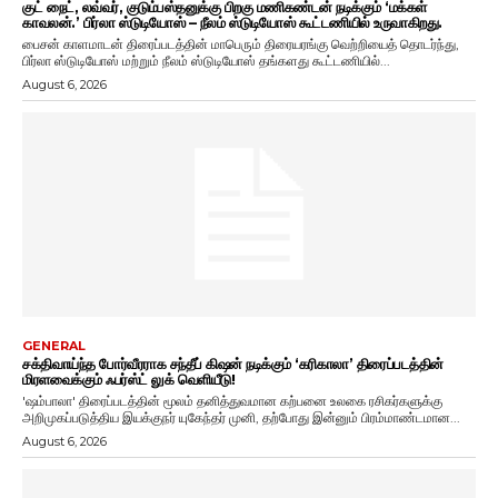
குட் நைட், லவ்வர், குடும்பஸ்தனுக்கு பிறகு மணிகண்டன் நடிக்கும் ‘மக்கள்
காவலன்.’ பிர்லா ஸ்டுடியோஸ் – நீலம் ஸ்டுடியோஸ் கூட்டணியில் உருவாகிறது.
பைசன் காளமாடன் திரைப்படத்தின் மாபெரும் திரையரங்கு வெற்றியைத் தொடர்ந்து,
பிர்லா ஸ்டுடியோஸ் மற்றும் நீலம் ஸ்டுடியோஸ் தங்களது கூட்டணியில்...
August 6, 2026
GENERAL
சக்திவாய்ந்த போர்வீரராக சந்தீப் கிஷன் நடிக்கும் ‘கரிகாலா’ திரைப்படத்தின்
மிரளவைக்கும் ஃபர்ஸ்ட் லுக் வெளியீடு!
'ஷம்பாலா' திரைப்படத்தின் மூலம் தனித்துவமான கற்பனை உலகை ரசிகர்களுக்கு
அறிமுகப்படுத்திய இயக்குநர் யுகேந்தர் முனி, தற்போது இன்னும் பிரம்மாண்டமான...
August 6, 2026