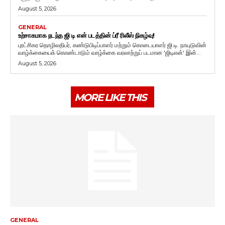
August 5, 2026
GENERAL
உற்சாகமாக நடந்த ஜி டி என் படத்தின் ப்ரீ ரிலீஸ் நிகழ்வு!
புரட்சிகர தொழிலதிபர், கண்டுபிடிப்பாளர் மற்றும் கொடையாளர் ஜி.டி. நாயுடுவின்
வாழ்க்கையைக் கொண்டாடும் வாழ்க்கை வரலாற்றுப் படமான 'ஜிடிஎன்' இன்...
August 5, 2026
MORE LIKE THIS
GENERAL