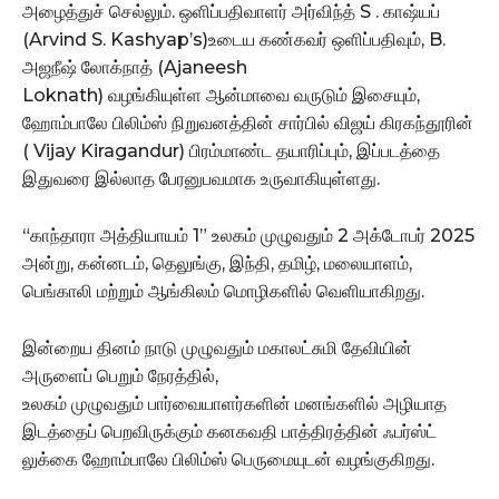
அழைத்துச் செல்லும். ஒளிப்பதிவாளர் அர்விந்த் S . காஷ்யப்
(Arvind S. Kashyap’s)உடைய கண்கவர் ஒளிப்பதிவும், B.
அஜநீஷ் லோக்நாத் (Ajaneesh
Loknath) வழங்கியுள்ள ஆன்மாவை வருடும் இசையும்,
ஹோம்பாலே பிலிம்ஸ் நிறுவனத்தின் சார்பில் விஜய் கிரகந்தூரின்
( Vijay Kiragandur) பிரம்மாண்ட தயாரிப்பும், இப்படத்தை
இதுவரை இல்லாத பேரனுபவமாக உருவாகியுள்ளது.
“காந்தாரா அத்தியாயம் 1” உலகம் முழுவதும் 2 அக்டோபர் 2025
அன்று, கன்னடம், தெலுங்கு, இந்தி, தமிழ், மலையாளம்,
பெங்காலி மற்றும் ஆங்கிலம் மொழிகளில் வெளியாகிறது.
இன்றைய தினம் நாடு முழுவதும் மகாலட்சுமி தேவியின்
அருளைப் பெறும் நேரத்தில்,
உலகம் முழுவதும் பார்வையாளர்களின் மனங்களில் அழியாத
இடத்தைப் பெறவிருக்கும் கனகவதி பாத்திரத்தின் ஃபர்ஸ்ட்
லுக்கை ஹோம்பாலே பிலிம்ஸ் பெருமையுடன் வழங்குகிறது.