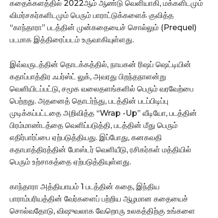
கதைக்களத்தில் 2022ஆம் ஆண்டு வெளியாகி, மக்களிடமும்
விமர்சகர்களிடமும் பெரும் பாராட்டுக்களைக் குவித்த
“காந்தாரா” படத்தின் முன்கதையைச் சொல்லும் (Prequel)
படமாக இத்திரைப்படம் உருவாகியுள்ளது.
இவ்வருடத்தின் தொடக்கத்தில், நாயகன் ரிஷப் ஷெட்டியின்
கதாப்பாத்திர ஃபர்ஸ்ட் லுக், அவரது பிறந்தநாளன்று
வெளியிடப்பட்டு, சமூக வலைதளங்களில் பெரும் வரவேற்பை
பெற்றது. அதனைத் தொடர்ந்து, படத்தின் படப்பிடிப்பு
முடிக்கப்பட்டதை அறிவித்த “Wrap -Up” வீடியோ, படத்தின்
பிரம்மாண்டத்தை வெளிப்படுத்தி, படத்தின் மீது பெரும்
எதிர்பார்ப்பை ஏற்படுத்தியது. இப்போது, கனகவதி
கதாபாத்திரத்தின் போஸ்டர் வெளியீடு, ரசிகர்கள் மத்தியில்
பெரும் உற்சாகத்தை ஏற்படுத்தியுள்ளது.
காந்தாரா அத்தியாயம் 1 படத்தின் கதை, இந்திய
பாராம்பரியத்தின் வேர்களைப் பற்றிய ஆழமான கதையைச்
சொல்வதோடு, விஷுவலாக வேறொரு உலகத்திற்கு உங்களை