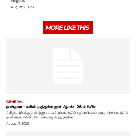
தமிழ்நாடு...
August 7, 2026
MORE LIKE THIS
GENERAL
நயன்தாரா – கவின் நடித்துள்ள ஹாய் ஆகஸ்ட் 28-ல் ரிலீஸ்!
அறிமுக இயக்குநர் விஷ்ணு எடவன் இயக்கத்தில் உருவாகியுள்ள இந்த திரைப்படத்தில்
நயன்தாரா, கவின், கே. பாக்யராஜ், பிரபு, ராதிகா...
August 7, 2026