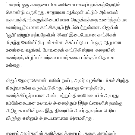
ட்ரைலர் ஒரு கதையை மிக வலிமையாகவும் தாக்கத்தோடும்
கொண்டு வருகிறது. சாதாரண ஆக்‌ஷன் மட்டும் அல்லாமல்,
கதாபாத்திரங்களுக்கிடையிலான நெருக்கத்தை உணர்த்தும் பல
உணர்வுபூர்வமான காட்சிகளும் இடம்பெற்றுள்ளன. விஜயின்
‘சூரி’ மற்றும் சத்யதேவின் ‘சிவா’ இடையேயான காட்சிகள்
மிகுந்த கேமிஸ்ட்ரியுடன் உள்ளடக்கப்பட்டு, படம் ஒரு ஆழமான
உணர்வை வழங்கப் போவதைக் காட்டுகின்றன. கதையின்
உணர்வும், விழிப்பும் பார்வையாளர்களை ஈர்க்கும் விதமாக
உள்ளது.
விஜய் தேவராகொண்டாவின் நடிப்பு, அவர் வழங்கிய மிகச் சிறந்த
நிகழ்வாகவே கருதப்படுகிறது. அவரது ரௌத்திரம் ,
உணர்ச்சிப்பூர்வமான அன்பு மற்றும் திரைமேடையில் அவரது
நம்பிக்கையான உலாவல் அனைத்தும் இந்த ட்ரைலரில் நமக்கு
அறிமுகமாகின்றன. இது திரையில் அவர் தரவுள்ள பெரிய
விருந்து என்னும் அடையாளமாக அமைகிறது.
கவுதம் அவர்களின் தனித்துவத்தையும் , கதை சொல்லும்