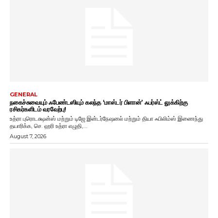
GENERAL
நகைச்சுவையும் ஃபேண்டஸியும் கலந்த ‘மாஸ்டர் பிளான்’ ஃபர்ஸ்ட் லுக்கிற்கு
ரசிகர்களிடம் வரவேற்பு!
உத்ரா புரொடக்ஷன்ஸ் மற்றும் டிஜே இன்டர்நேஷனல் மற்றும் தியா ஃபிலிம்ஸ் இணைந்து
தயாரிக்க, செ. ஹரி உத்ரா எழுதி,...
August 7, 2026