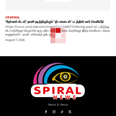
GENERAL
‘நேச்சுரல் ஸ்டார்’ நானி நடித்திருக்கும் ‘தி பாரடைஸ்’ படத்தின் டீசர் வெளியீடு
https://www.youtube.com/watch?v=LMqE7OAewkg நரகம் கட்டவிழ்த்து
விடப்படுகிறது! நெருப்பில் ஒரு புதிய சகாப்தம் தொடங்குகிறது! இந்த வெறியாட்டத்தை
காணுங்கள்!- நானி- ஸ்ரீகாந்த் ஒடேலா-...
August 7, 2026
News & Views