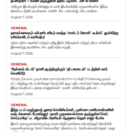
நயன்தாரா – கவின் நடித்துள்ள ஹாய் ஆகஸ்ட் 28-ல் ரிலீஸ்!
அறிமுக இயக்குநர் விஷ்ணு எடவன் இயக்கத்தில் உருவாகியுள்ள இந்த
திரைப்படத்தில் நயன்தாரா, கவின், கே. பாக்யராஜ், பிரபு, ராதிகா...
August 7, 2026
GENERAL
நகைச்சுவையும் ஃபேண்டஸியும் கலந்த ‘மாஸ்டர் பிளான்’ ஃபர்ஸ்ட் லுக்கிற்கு
ரசிகர்களிடம் வரவேற்பு!
உத்ரா புரொடக்ஷன்ஸ் மற்றும் டிஜே இன்டர்நேஷனல் மற்றும் தியா ஃபிலிம்ஸ்
இணைந்து தயாரிக்க, செ. ஹரி உத்ரா எழுதி,...
August 7, 2026
GENERAL
‘நேச்சுரல் ஸ்டார்’ நானி நடித்திருக்கும் ‘தி பாரடைஸ்’ படத்தின் டீசர்
வெளியீடு
https://www.youtube.com/watch?v=LMqE7OAewkg நரகம்
கட்டவிழ்த்து விடப்படுகிறது! நெருப்பில் ஒரு புதிய சகாப்தம் தொடங்குகிறது!
இந்த வெறியாட்டத்தை காணுங்கள்!- நானி- ஸ்ரீகாந்த் ஒடேலா-...
August 7, 2026
GENERAL
இந்த படம் மருத்துவத் துறை செவிலியர்கள், முன்கள பணியாளர்களின்
கஷ்டங்களைப் பேசுகிறது! -தான் முதலமைச்சராக நடித்துள்ள’செய்
செய்யாதே’ பட விழாவில் அரசியல் ஆளுமை ஹெச் ராஜா பேச்சு
இளம் தலைமுறையினருக்கு சமூக விழிப்புணர்வை ஏற்படுத்தும் நோக்கில்
உருவாகியுள்ளது ‘செய்! செய்யாதே!’ திரைப்படம். அரசியல்வாதி ஹெச். ராஜா