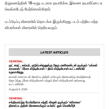
நிறுவனத்தின் 18-வது படமாக தயாரிக்க, இணை தயாரிப்பை ஏ
வெங்கடேஷ் மேற்கொள்கிறார்.
படப்பிடிப்பு விரைவில் தொடங்க இருக்கிறது. படம் பற்றிய மற்ற
விபரங்கள் விரைவில் தெரியவரும்.
LATEST ARTICLES
GENERAL
குட் நைட், லவ்வர், குடும்பஸ்தனுக்கு பிறகு மணிகண்டன் நடிக்கும் ‘மக்கள்
காவலன்.’ பிர்லா ஸ்டுடியோஸ் – நீலம் ஸ்டுடியோஸ் கூட்டணியில்
உருவாகிறது.
பைசன் காளமாடன் திரைப்படத்தின் மாபெரும் திரையரங்கு வெற்றியைத்
தொடர்ந்து, பிர்லா ஸ்டுடியோஸ் மற்றும் நீலம் ஸ்டுடியோஸ் தங்களது
கூட்டணியில்...
August 6, 2026
GENERAL
சக்திவாய்ந்த போர்வீரராக சந்தீப் கிஷன் நடிக்கும் ‘கரிகாலா’
திரைப்படத்தின் மிரளவைக்கும் ஃபர்ஸ்ட் லுக் வெளியீடு!