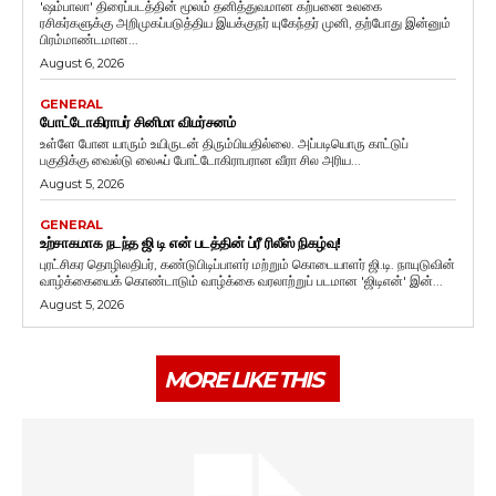
'ஷம்பாலா' திரைப்படத்தின் மூலம் தனித்துவமான கற்பனை உலகை
ரசிகர்களுக்கு அறிமுகப்படுத்திய இயக்குநர் யுகேந்தர் முனி, தற்போது இன்னும்
பிரம்மாண்டமான...
August 6, 2026
GENERAL
போட்டோகிராபர் சினிமா விமர்சனம்
உள்ளே போன யாரும் உயிருடன் திரும்பியதில்லை. அப்படியொரு காட்டுப்
பகுதிக்கு வைல்டு லைஃப் போட்டோகிராபரான வீரா சில அரிய...
August 5, 2026
GENERAL
உற்சாகமாக நடந்த ஜி டி என் படத்தின் ப்ரீ ரிலீஸ் நிகழ்வு!
புரட்சிகர தொழிலதிபர், கண்டுபிடிப்பாளர் மற்றும் கொடையாளர் ஜி.டி. நாயுடுவின்
வாழ்க்கையைக் கொண்டாடும் வாழ்க்கை வரலாற்றுப் படமான 'ஜிடிஎன்' இன்...
August 5, 2026
MORE LIKE THIS