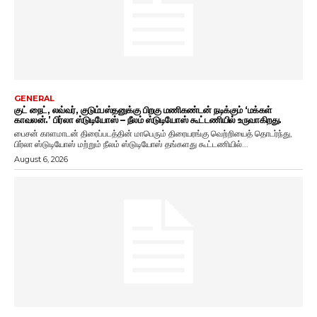
GENERAL
குட் நைட், லவ்வர், குடும்பஸ்தனுக்கு பிறகு மணிகண்டன் நடிக்கும் ‘மக்கள்
காவலன்.’ பிர்லா ஸ்டுடியோஸ் – நீலம் ஸ்டுடியோஸ் கூட்டணியில் உருவாகிறது.
பைசன் காளமாடன் திரைப்படத்தின் மாபெரும் திரையரங்கு வெற்றியைத் தொடர்ந்து,
பிர்லா ஸ்டுடியோஸ் மற்றும் நீலம் ஸ்டுடியோஸ் தங்களது கூட்டணியில்...
August 6, 2026