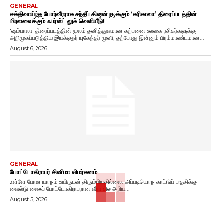
GENERAL
சக்திவாய்ந்த போர்வீரராக சந்தீப் கிஷன் நடிக்கும் ‘கரிகாலா’ திரைப்படத்தின்
மிரளவைக்கும் ஃபர்ஸ்ட் லுக் வெளியீடு!
'ஷம்பாலா' திரைப்படத்தின் மூலம் தனித்துவமான கற்பனை உலகை ரசிகர்களுக்கு
அறிமுகப்படுத்திய இயக்குநர் யுகேந்தர் முனி, தற்போது இன்னும் பிரம்மாண்டமான...
August 6, 2026
GENERAL
போட்டோகிராபர் சினிமா விமர்சனம்
உள்ளே போன யாரும் உயிருடன் திரும்பியதில்லை. அப்படியொரு காட்டுப் பகுதிக்கு
வைல்டு லைஃப் போட்டோகிராபரான வீரா சில அரிய...
August 5, 2026