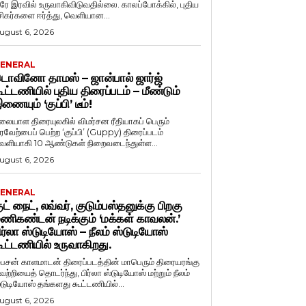
ரே இரவில் உருவாகிவிடுவதில்லை. காலப்போக்கில், புதிய
சிகர்களை ஈர்த்து, வெளியான...
ugust 6, 2026
ENERAL
ொவினோ தாமஸ் – ஜான்பால் ஜார்ஜ்
ூட்டணியில் புதிய திரைப்படம் – மீண்டும்
ணையும் ‘குப்பி’ டீம்!
லையாள திரையுலகில் விமர்சன ரீதியாகப் பெரும்
ரவேற்பைப் பெற்ற ‘குப்பி’ (Guppy) திரைப்படம்
ெளியாகி 10 ஆண்டுகள் நிறைவடைந்துள்ள...
ugust 6, 2026
ENERAL
ுட் நைட், லவ்வர், குடும்பஸ்தனுக்கு பிறகு
ணிகண்டன் நடிக்கும் ‘மக்கள் காவலன்.’
ிர்லா ஸ்டுடியோஸ் – நீலம் ஸ்டுடியோஸ்
ூட்டணியில் உருவாகிறது.
ைசன் காளமாடன் திரைப்படத்தின் மாபெரும் திரையரங்கு
ெற்றியைத் தொடர்ந்து, பிர்லா ஸ்டுடியோஸ் மற்றும் நீலம்
்டுடியோஸ் தங்களது கூட்டணியில்...
ugust 6, 2026