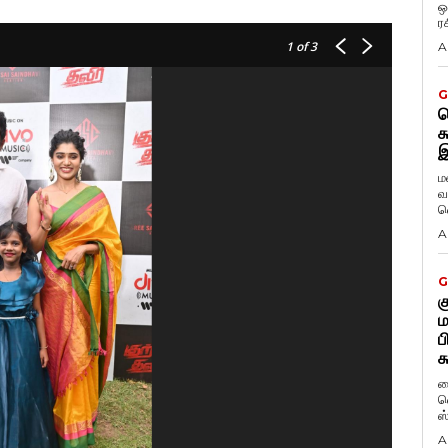
ஒ
ர
1
of 3
A
G
ட
க
இ
ம
வ
வ
A
G
க
ம
ப
க
ப
வ
ஸ
A