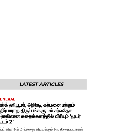
LATEST ARTICLES
ENERAL
ார்க் ஹியூமர், அதிரடி, கற்பனை மற்றும்
திர்பாராத திருப்பங்களுடன் சர்வதேச
ளவிலான கதைக்களத்தில் விரியும் ‘மூடர்
ூடம் 2’
ல்ட் கிளாசிக் அந்தஸ்து கிடைக்கும் சில திரைப்படங்கள்