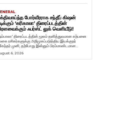
ENERAL
க்திவாய்ந்த போர்வீரராக சந்தீப் கிஷன்
டிக்கும் ‘கரிகாலா’ திரைப்படத்தின்
ிரளவைக்கும் ஃபர்ஸ்ட் லுக் வெளியீடு!
ஷம்பாலா' திரைப்படத்தின் மூலம் தனித்துவமான கற்பனை
லகை ரசிகர்களுக்கு அறிமுகப்படுத்திய இயக்குநர்
ுகேந்தர் முனி, தற்போது இன்னும் பிரம்மாண்டமான...
ugust 6, 2026