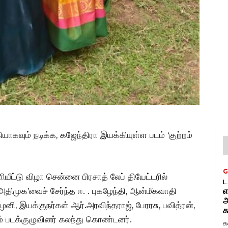
ாகவும் நடிக்க, கஜேந்திரா இயக்கியுள்ள படம் ‘குற்றம்
G
யீட்டு விழா சென்னை பிரசாத் லேப் தியேட்டரில்
ட
ிமுக’வைச் சேர்ந்த ஈ. . புகழேந்தி, ஆன்மீகவாதி
எ
அ
னி, இயக்குநர்கள் ஆர்.அரவிந்தராஜ், பேரரசு, பவித்ரன்,
க
ும் படக்குழுவினர் கலந்து கொண்டனர்.
க