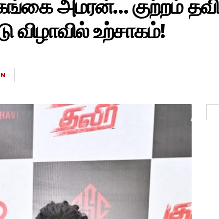
்கை அமரன்… குற்றம் தவிர்
ு விழாவில் உற்சாகம்!
IN