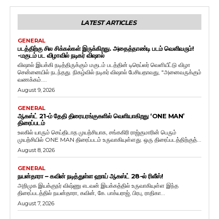
LATEST ARTICLES
GENERAL
படத்திற்கு சில சிக்கல்கள் இருக்கிறது. அதைத்தாண்டி படம் வெளிவரும்!
-மகுடம் பட விழாவில் நடிகர் விஷால்
விஷால் இயக்கி நடித்திருக்கும் மகுடம் படத்தின் டிரெய்லர் வெளியீட்டு விழா
சென்னையில் நடந்தது. நிகழ்வில் நடிகர் விஷால் பேசியதாவது, "அனைவருக்கும்
வணக்கம்....
August 9, 2026
GENERAL
ஆகஸ்ட் 21-ம் தேதி திரையரங்குகளில் வெளியாகிறது ‘ONE MAN’
திரைப்படம்
உலகில் யாரும் செய்திடாத முயற்சியாக, சங்ககிரி ராஜ்குமாரின் பெரும்
முயற்சியில் ONE MAN திரைப்படம் உருவாகியுள்ளது. ஒரு திரைப்படத்திற்குத்...
August 8, 2026
GENERAL
நயன்தாரா – கவின் நடித்துள்ள ஹாய் ஆகஸ்ட் 28-ல் ரிலீஸ்!
அறிமுக இயக்குநர் விஷ்ணு எடவன் இயக்கத்தில் உருவாகியுள்ள இந்த
திரைப்படத்தில் நயன்தாரா, கவின், கே. பாக்யராஜ், பிரபு, ராதிகா...
August 7, 2026