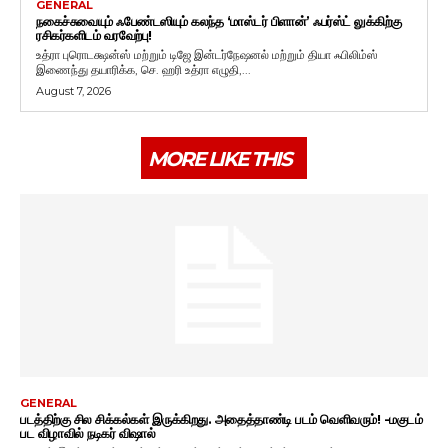
GENERAL
நகைச்சுவையும் ஃபேண்டஸியும் கலந்த ‘மாஸ்டர் பிளான்’ ஃபர்ஸ்ட் லுக்கிற்கு
ரசிகர்களிடம் வரவேற்பு!
உத்ரா புரொடக்ஷன்ஸ் மற்றும் டிஜே இன்டர்நேஷனல் மற்றும் தியா ஃபிலிம்ஸ்
இணைந்து தயாரிக்க, செ. ஹரி உத்ரா எழுதி,...
August 7, 2026
MORE LIKE THIS
GENERAL
படத்திற்கு சில சிக்கல்கள் இருக்கிறது. அதைத்தாண்டி படம் வெளிவரும்! -மகுடம்
பட விழாவில் நடிகர் விஷால்