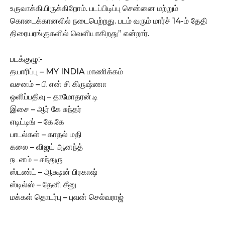
உருவாக்கியிருக்கிறோம். படப்பிடிப்பு சென்னை மற்றும்
கொடைக்கானலில் நடைபெற்றது. படம் வரும் மார்ச் 14-ம் தேதி
திரையரங்குகளில் வெளியாகிறது” என்றார்.
படக்குழு:-
தயாரிப்பு – MY INDIA மாணிக்கம்
வசனம் – பி என் சி கிருஷ்ணா
ஒளிப்பதிவு – தாமோதரன்.டி
இசை – ஆர் கே சுந்தர்
எடிட்டிங் – கே.கே
பாடல்கள் – காதல் மதி
கலை – விஜய் ஆனந்த்
நடனம் – சந்துரு
ஸ்டண்ட் – ஆக்ஷன் பிரகாஷ்
ஸ்டில்ஸ் – தேனி சீனு
மக்கள் தொடர்பு – புவன் செல்வராஜ்