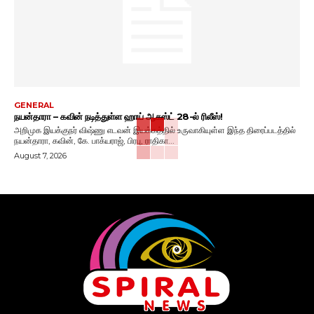
GENERAL
நயன்தாரா – கவின் நடித்துள்ள ஹாய் ஆகஸ்ட் 28-ல் ரிலீஸ்!
அறிமுக இயக்குநர் விஷ்ணு எடவன் இயக்கத்தில் உருவாகியுள்ள இந்த திரைப்படத்தில்
நயன்தாரா, கவின், கே. பாக்யராஜ், பிரபு, ராதிகா...
August 7, 2026