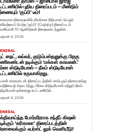
ொவினோ தாமஸ் – ஜான்பால் ஜார்ஜ்
ூட்டணியில் புதிய திரைப்படம் – மீண்டும்
ணையும் ‘குப்பி’ டீம்!
லையாள திரையுலகில் விமர்சன ரீதியாகப் பெரும்
ரவேற்பைப் பெற்ற ‘குப்பி’ (Guppy) திரைப்படம்
ெளியாகி 10 ஆண்டுகள் நிறைவடைந்துள்ள...
ugust 6, 2026
ENERAL
ுட் நைட், லவ்வர், குடும்பஸ்தனுக்கு பிறகு
ணிகண்டன் நடிக்கும் ‘மக்கள் காவலன்.’
ிர்லா ஸ்டுடியோஸ் – நீலம் ஸ்டுடியோஸ்
ூட்டணியில் உருவாகிறது.
ைசன் காளமாடன் திரைப்படத்தின் மாபெரும் திரையரங்கு
ெற்றியைத் தொடர்ந்து, பிர்லா ஸ்டுடியோஸ் மற்றும் நீலம்
்டுடியோஸ் தங்களது கூட்டணியில்...
ugust 6, 2026
ENERAL
க்திவாய்ந்த போர்வீரராக சந்தீப் கிஷன்
டிக்கும் ‘கரிகாலா’ திரைப்படத்தின்
ிரளவைக்கும் ஃபர்ஸ்ட் லுக் வெளியீடு!