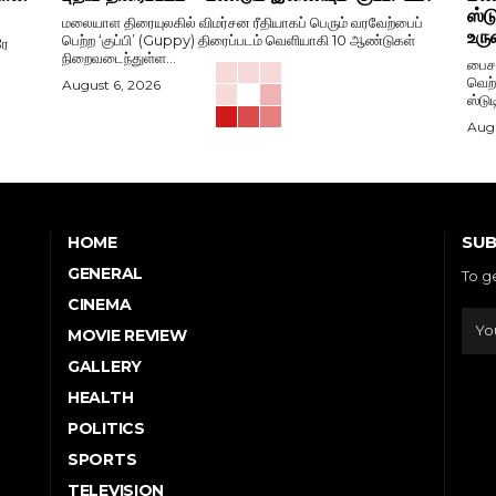
ஸ்ட
மலையாள திரையுலகில் விமர்சன ரீதியாகப் பெரும் வரவேற்பைப்
உரு
பெற்ற ‘குப்பி’ (Guppy) திரைப்படம் வெளியாகி 10 ஆண்டுகள்
ரே
நிறைவடைந்துள்ள...
பைசன
வெற்
August 6, 2026
ஸ்டு
Augu
SUB
HOME
GENERAL
To g
CINEMA
MOVIE REVIEW
GALLERY
HEALTH
POLITICS
SPORTS
TELEVISION