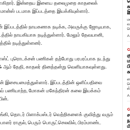
ட
முகமாகிறார். இன்றைய இளைய தலைமுறை காதலைக்
க
ான்ஸ் படமாக இப்படத்தை இயக்கியுள்ளார்.
இ
ம
வ
ன் இப்படத்தில் நாயகனாக நடிக்க, அவருக்கு ஜோடியாக,
வ
படத்தில் நாயகியாக நடித்துள்ளார். மேலும் தேவயானி,
A
்தில் நடித்துள்ளனர்.
G
க
 போஸ்ட் புரொடக்சன் பணிகள் தற்போது பரபரப்பாக நடந்து
ம
ப
ரி 14 ஆம் தேதி, காதலர் தினத்தன்று வெளியாகவுள்ளது.
க
ப
ின் இசையமைத்துள்ளார். இப்படத்தின் ஒளிப்பதிவை
வ
ஸ
ரனவ் பணியாற்ற, மோகன் மகேந்திரன் கலை இயக்கம்
A
ின்.
G
ங்கி, தொடர் பிளாக்பஸ்டர் வெற்றிகளைக் குவித்து வரும்
ச
ந
்பாளர் ராகுல், பெரும் பொருட்செலவில், பிரம்மாண்ட
ம