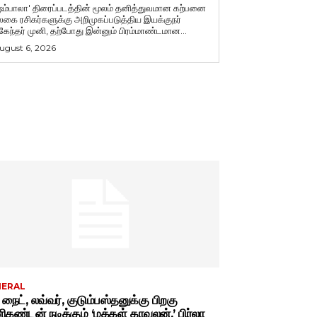
ஷம்பாலா' திரைப்படத்தின் மூலம் தனித்துவமான கற்பனை
லகை ரசிகர்களுக்கு அறிமுகப்படுத்திய இயக்குநர்
ுகேந்தர் முனி, தற்போது இன்னும் பிரம்மாண்டமான...
ugust 6, 2026
NERAL
் நைட், லவ்வர், குடும்பஸ்தனுக்கு பிறகு
கண்டன் நடிக்கும் ‘மக்கள் காவலன்.’ பிர்லா