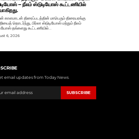
ுடியோஸ் – நீலம் ஸ்டுடியோஸ் கூட்டணியில்
வாகிறது.
் காளமாடன் திரைப்படத்தின் மாபெரும் திரையரங்கு
றியைத் தொடர்ந்து, பிர்லா ஸ்டுடியோஸ் மற்றும் நீலம்
டியோஸ் தங்களது கூட்டணியில்...
st 6, 2026
SCRIBE
et email updates from Today News.
SUBSCRIBE