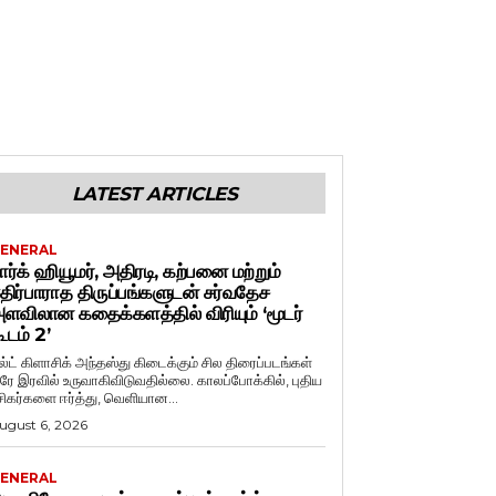
LATEST ARTICLES
ENERAL
ார்க் ஹியூமர், அதிரடி, கற்பனை மற்றும்
திர்பாராத திருப்பங்களுடன் சர்வதேச
ளவிலான கதைக்களத்தில் விரியும் ‘மூடர்
ூடம் 2’
ல்ட் கிளாசிக் அந்தஸ்து கிடைக்கும் சில திரைப்படங்கள்
ரே இரவில் உருவாகிவிடுவதில்லை. காலப்போக்கில், புதிய
சிகர்களை ஈர்த்து, வெளியான...
ugust 6, 2026
ENERAL