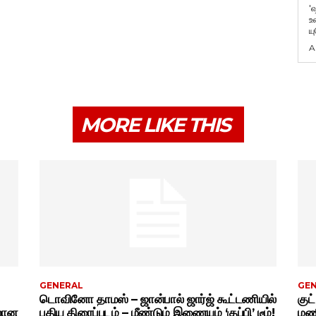
'
உ
ய
A
MORE LIKE THIS
GENERAL
GE
டொவினோ தாமஸ் – ஜான்பால் ஜார்ஜ் கூட்டணியில்
குட
ிலான
புதிய திரைப்படம் – மீண்டும் இணையும் ‘குப்பி’ டீம்!
மணி