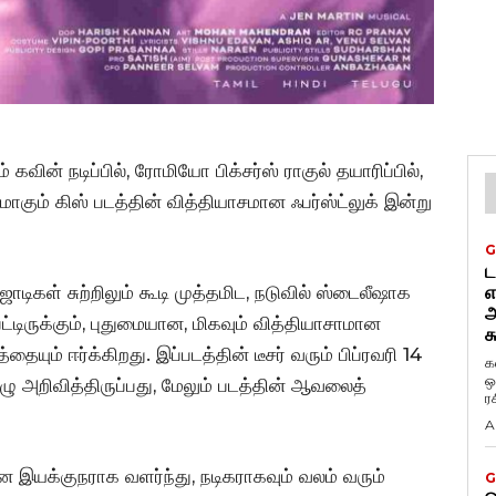
ன் நடிப்பில், ரோமியோ பிக்சர்ஸ் ராகுல் தயாரிப்பில்,
கும் கிஸ் படத்தின் வித்தியாசமான ஃபர்ஸ்ட்லுக் இன்று
G
ட
ோடிகள் சுற்றிலும் கூடி முத்தமிட, நடுவில் ஸ்டைலீஷாக
எ
அ
ட்டிருக்கும், புதுமையான, மிகவும் வித்தியாசாமான
க
ையும் ஈர்க்கிறது. இப்படத்தின் டீசர் வரும் பிப்ரவரி 14
க
ஒ
 அறிவித்திருப்பது, மேலும் படத்தின் ஆவலைத்
ர
A
 இயக்குநராக வளர்ந்து, நடிகராகவும் வலம் வரும்
G