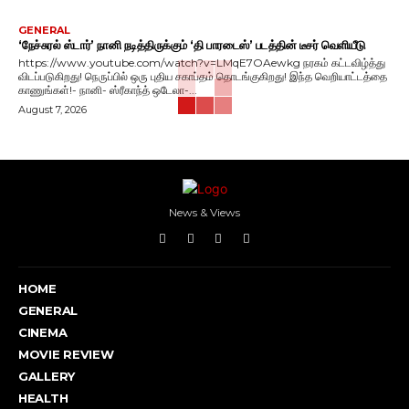
GENERAL
‘நேச்சுரல் ஸ்டார்’ நானி நடித்திருக்கும் ‘தி பாரடைஸ்’ படத்தின் டீசர் வெளியீடு
https://www.youtube.com/watch?v=LMqE7OAewkg நரகம் கட்டவிழ்த்து
விடப்படுகிறது! நெருப்பில் ஒரு புதிய சகாப்தம் தொடங்குகிறது! இந்த வெறியாட்டத்தை
காணுங்கள்!- நானி- ஸ்ரீகாந்த் ஒடேலா-...
August 7, 2026
News & Views
HOME
GENERAL
CINEMA
MOVIE REVIEW
GALLERY
HEALTH