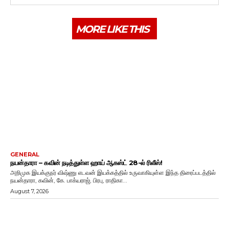
MORE LIKE THIS
GENERAL
நயன்தாரா – கவின் நடித்துள்ள ஹாய் ஆகஸ்ட் 28-ல் ரிலீஸ்!
அறிமுக இயக்குநர் விஷ்ணு எடவன் இயக்கத்தில் உருவாகியுள்ள இந்த திரைப்படத்தில்
நயன்தாரா, கவின், கே. பாக்யராஜ், பிரபு, ராதிகா...
August 7, 2026