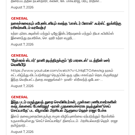
திரைப்படத்தில் நயன்தாரா, கவின், கே. பாக்யராஜ், பிரபு, ராதிகா...
August 7, 2026
GENERAL
நகைச்சுவையும் ஃபேண்டஸியும் கலந்த ‘மாஸ்டர் பிளான்’ ஃபர்ஸ்ட் லுக்கிற்கு
ரசிகர்களிடம் வரவேற்பு!
உத்ரா புரொடக்ஷன்ஸ் மற்றும் டிஜே இன்டர்நேஷனல் மற்றும் தியா ஃபிலிம்ஸ்
இணைந்து தயாரிக்க, செ. ஹரி உத்ரா எழுதி,...
August 7, 2026
GENERAL
‘நேச்சுரல் ஸ்டார்’ நானி நடித்திருக்கும் ‘தி பாரடைஸ்’ படத்தின் டீசர்
வெளியீடு
https://www.youtube.com/watch?v=LMqE7OAewkg நரகம்
கட்டவிழ்த்து விடப்படுகிறது! நெருப்பில் ஒரு புதிய சகாப்தம் தொடங்குகிறது!
இந்த வெறியாட்டத்தை காணுங்கள்!- நானி- ஸ்ரீகாந்த் ஒடேலா-...
August 7, 2026
GENERAL
இந்த படம் மருத்துவத் துறை செவிலியர்கள், முன்கள பணியாளர்களின்
கஷ்டங்களைப் பேசுகிறது! -தான் முதலமைச்சராக நடித்துள்ள’செய்
செய்யாதே’ பட விழாவில் அரசியல் ஆளுமை ஹெச் ராஜா பேச்சு
இளம் தலைமுறையினருக்கு சமூக விழிப்புணர்வை ஏற்படுத்தும் நோக்கில்
உருவாகியுள்ளது ‘செய்! செய்யாதே!’ திரைப்படம். அரசியல்வாதி ஹெச். ராஜா
தமிழ்நாடு...
August 7, 2026