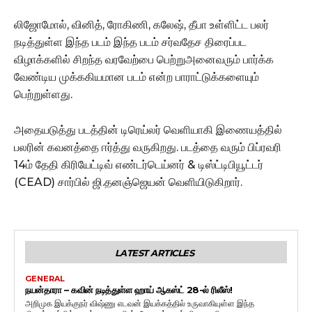
லிஜோமோல், வினித், ரோகிணி, கலேஷ், தீபா உள்ளிட்ட பலர்
நடித்துள்ள இந்த படம் இந்த படம் சர்வதேச திரைப்பட
விழாக்களில் சிறந்த வரவேற்பை பெற்றுஅனைவரும் பார்க்க
வேண்டிய முக்ககியமான படம் என்ற பாராட்டுக்களையும்
பெற்றுள்ளது.
அதையடுத்து படத்தின் டிரெய்லர் வெளியாகி இணையத்தில்
பலரின் கவனத்தை ஈர்த்து வருகிறது. படத்தை வரும் பிப்ரவரி
14ம் தேதி கிரியேட்டிவ் எண்டர்டெய்னர் & டிஸ்ட்டிபியூட்டர்
(CEAD) சார்பில் ஜி.தனஞ்ஜெயன் வெளியிடுகிறார்.
LATEST ARTICLES
GENERAL
நயன்தாரா – கவின் நடித்துள்ள ஹாய் ஆகஸ்ட் 28-ல் ரிலீஸ்!
அறிமுக இயக்குநர் விஷ்ணு எடவன் இயக்கத்தில் உருவாகியுள்ள இந்த