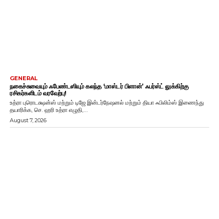
GENERAL
நகைச்சுவையும் ஃபேண்டஸியும் கலந்த ‘மாஸ்டர் பிளான்’ ஃபர்ஸ்ட் லுக்கிற்கு
ரசிகர்களிடம் வரவேற்பு!
உத்ரா புரொடக்ஷன்ஸ் மற்றும் டிஜே இன்டர்நேஷனல் மற்றும் தியா ஃபிலிம்ஸ் இணைந்து
தயாரிக்க, செ. ஹரி உத்ரா எழுதி,...
August 7, 2026