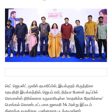
ரெட் ஜெயன்ட் மூவீஸ் தயாரிப்பில், இயக்குநர் கிருத்திகா
உதயநிதி இயக்கத்தில், ஜெயம் ரவி, நித்யா மேனன் நடிப்பில்
ரொமான்ஸ் திரில்லராக உருவாகியுள்ள ‘காதலிக்க நேரமில்லை’
பொங்கல் கொண்டாட்டமாக ஜனவரி 14 அன்று இப்படம்
திரைக்கு வருகிறது. முன்னதாக படக்குழுவினர்