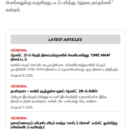
பொங்கலுக்கு வருகிறது, படம் பார்த்து ஆதரவு தாருங்கள்”
என்றார்.
LATEST ARTICLES
GENERAL
ஆகஸ்ட் 21-ம் தேதி திரையரங்குகளில் வெளியாகிறது ‘ONE MAN’
திரைப்படம்
உலகில் யாரும் செய்திடாத முயற்சியாக, சங்ககிரி ராஜ்குமாரின் பெரும்
முயற்சியில் ONE MAN திரைப்படம் உருவாகியுள்ளது. ஒரு திரைப்படத்திற்குத்...
August 8, 2026
GENERAL
நயன்தாரா – கவின் நடித்துள்ள ஹாய் ஆகஸ்ட் 28-ல் ரிலீஸ்!
அறிமுக இயக்குநர் விஷ்ணு எடவன் இயக்கத்தில் உருவாகியுள்ள இந்த
திரைப்படத்தில் நயன்தாரா, கவின், கே. பாக்யராஜ், பிரபு, ராதிகா...
August 7, 2026
GENERAL
நகைச்சுவையும் ஃபேண்டஸியும் கலந்த ‘மாஸ்டர் பிளான்’ ஃபர்ஸ்ட் லுக்கிற்கு
ரசிகர்களிடம் வரவேற்பு!