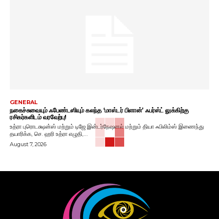
GENERAL
நகைச்சுவையும் ஃபேண்டஸியும் கலந்த ‘மாஸ்டர் பிளான்’ ஃபர்ஸ்ட் லுக்கிற்கு
ரசிகர்களிடம் வரவேற்பு!
உத்ரா புரொடக்ஷன்ஸ் மற்றும் டிஜே இன்டர்நேஷனல் மற்றும் தியா ஃபிலிம்ஸ் இணைந்து
தயாரிக்க, செ. ஹரி உத்ரா எழுதி,...
August 7, 2026