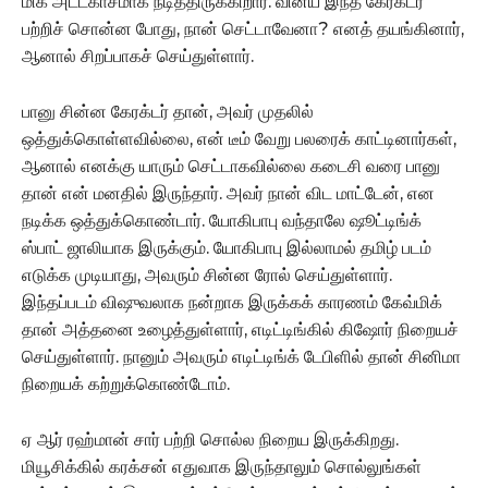
மிக அட்டகாசமாக நடித்திருக்கிறார். வினய் இந்த கேரக்டர்
பற்றிச் சொன்ன போது, நான் செட்டாவேனா? எனத் தயங்கினார்,
ஆனால் சிறப்பாகச் செய்துள்ளார்.
பானு சின்ன கேரக்டர் தான், அவர் முதலில்
ஒத்துக்கொள்ளவில்லை, என் டீம் வேறு பலரைக் காட்டினார்கள்,
ஆனால் எனக்கு யாரும் செட்டாகவில்லை கடைசி வரை பானு
தான் என் மனதில் இருந்தார். அவர் நான் விட மாட்டேன், என
நடிக்க ஒத்துக்கொண்டார். யோகிபாபு வந்தாலே ஷூட்டிங்க்
ஸ்பாட் ஜாலியாக இருக்கும். யோகிபாபு இல்லாமல் தமிழ் படம்
எடுக்க முடியாது, அவரும் சின்ன ரோல் செய்துள்ளார்.
இந்தப்படம் விஷுவலாக நன்றாக இருக்கக் காரணம் கேவ்மிக்
தான் அத்தனை உழைத்துள்ளார், எடிட்டிங்கில் கிஷோர் நிறையச்
செய்துள்ளார். நானும் அவரும் எடிட்டிங்க் டேபிளில் தான் சினிமா
நிறையக் கற்றுக்கொண்டோம்.
ஏ ஆர் ரஹ்மான் சார் பற்றி சொல்ல நிறைய இருக்கிறது.
மியூசிக்கில் கரக்சன் எதுவாக இருந்தாலும் சொல்லுங்கள்