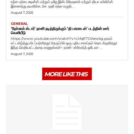
உத்ரா புரொடக்ஷன்ஸ் மற்றும் டிஜே இன்டர்நேஷனல் மற்றும் தியா ஃபிலிம்ஸ்
இணைந்து தயாரிக்க, செ. ஹரி உத்ரா எழுதி,...
August 7, 2026
GENERAL
‘நேச்சுரல் ஸ்டார்’ நானி நடித்திருக்கும் ‘தி பாரடைஸ்’ படத்தின் டீசர்
வெளியீடு
https://www.youtube.com/watch?v=LMqE7OAewkg நரகம்
கட்டவிழ்த்து விடப்படுகிறது! நெருப்பில் ஒரு புதிய சகாப்தம் தொடங்குகிறது!
இந்த வெறியாட்டத்தை காணுங்கள்!- நானி- ஸ்ரீகாந்த் ஒடேலா-...
August 7, 2026
MORE LIKE THIS