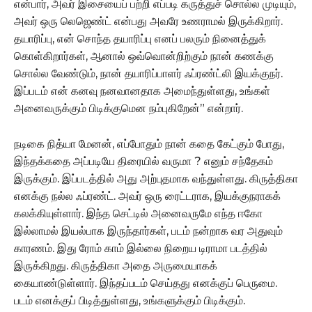
என்பார், அவர் இசையைப் பற்றி எப்படி கருத்துச் சொல்ல முடியும்,
அவர் ஒரு லெஜெண்ட் என்பது அவரே உணராமல் இருக்கிறார்.
தயாரிப்பு, என் சொந்த தயாரிப்பு எனப் பலரும் நினைத்துக்
கொள்கிறார்கள், ஆனால் ஒவ்வொன்றிற்கும் நான் கணக்கு
சொல்ல வேண்டும், நான் தயாரிப்பாளர் ஃப்ரண்ட்லி இயக்குநர்.
இப்படம் என் கனவு நனவானதாக அமைந்துள்ளது, உங்கள்
அனைவருக்கும் பிடிக்குமென நம்புகிறேன்” என்றார்.
நடிகை நித்யா மேனன், எப்போதும் நான் கதை கேட்கும் போது,
இந்தக்கதை அப்படியே திரையில் வருமா ? எனும் சந்தேகம்
இருக்கும். இப்படத்தில் அது அற்புதமாக வந்துள்ளது. கிருத்திகா
எனக்கு நல்ல ஃப்ரண்ட். அவர் ஒரு ரைட்டராக, இயக்குநராகக்
கலக்கியுள்ளார். இந்த செட்டில் அனைவருமே எந்த ஈகோ
இல்லாமல் இயல்பாக இருந்தார்கள், படம் நன்றாக வர அதுவும்
காரணம். இது ரோம் காம் இல்லை நிறைய டிராமா படத்தில்
இருக்கிறது. கிருத்திகா அதை அருமையாகக்
கையாண்டுள்ளார். இந்தப்படம் செய்தது எனக்குப் பெருமை.
படம் எனக்குப் பிடித்துள்ளது, உங்களுக்கும் பிடிக்கும்.