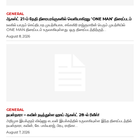
GENERAL
ஆகஸ்ட் 21-ம் தேதி திரையரங்குகளில் வெளியாகிறது ‘ONE MAN’ திரைப்படம்
உலகில் யாரும் செய்திடாத முயற்சியாக, சங்ககிரி ராஜ்குமாரின் பெரும் முயற்சியில்
ONE MAN திரைப்படம் உருவாகியுள்ளது. ஒரு திரைப்படத்திற்குத்...
August 8, 2026
GENERAL
நயன்தாரா – கவின் நடித்துள்ள ஹாய் ஆகஸ்ட் 28-ல் ரிலீஸ்!
அறிமுக இயக்குநர் விஷ்ணு எடவன் இயக்கத்தில் உருவாகியுள்ள இந்த திரைப்படத்தில்
நயன்தாரா, கவின், கே. பாக்யராஜ், பிரபு, ராதிகா...
August 7, 2026