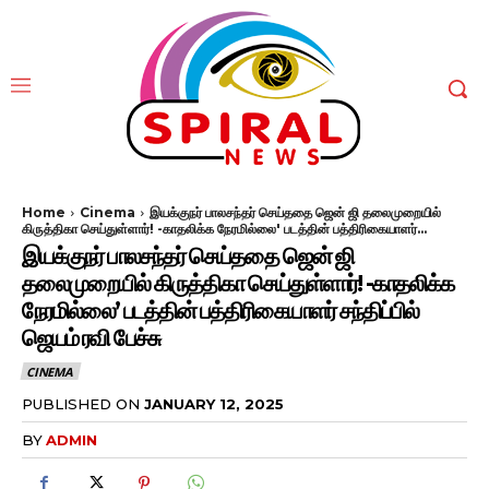
Home
Cinema
இயக்குநர் பாலசந்தர் செய்ததை ஜென் ஜி தலைமுறையில்
கிருத்திகா செய்துள்ளார்! -காதலிக்க நேரமில்லை' படத்தின் பத்திரிகையாளர்...
இயக்குநர் பாலசந்தர் செய்ததை ஜென் ஜி
தலைமுறையில் கிருத்திகா செய்துள்ளார்! -காதலிக்க
நேரமில்லை’ படத்தின் பத்திரிகையாளர் சந்திப்பில்
ஜெயம் ரவி பேச்சு
CINEMA
PUBLISHED ON
JANUARY 12, 2025
BY
ADMIN