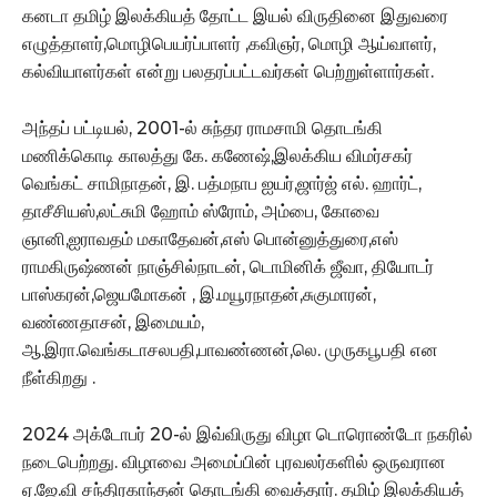
கனடா தமிழ் இலக்கியத் தோட்ட இயல் விருதினை இதுவரை
எழுத்தாளர்,மொழிபெயர்ப்பாளர் ,கவிஞர், மொழி ஆய்வாளர்,
கல்வியாளர்கள் என்று பலதரப்பட்டவர்கள் பெற்றுள்ளார்கள்.
அந்தப் பட்டியல், 2001-ல் சுந்தர ராமசாமி தொடங்கி
மணிக்கொடி காலத்து கே. கணேஷ்,இலக்கிய விமர்சகர்
வெங்கட் சாமிநாதன், இ. பத்மநாப ஐயர்,ஜார்ஜ் எல். ஹார்ட்,
தாசீசியஸ்,லட்சுமி ஹோம் ஸ்ரோம், அம்பை, கோவை
ஞானி,ஐராவதம் மகாதேவன்,எஸ் பொன்னுத்துரை,எஸ்
ராமகிருஷ்ணன் நாஞ்சில்நாடன், டொமினிக் ஜீவா, தியோடர்
பாஸ்கரன்,ஜெயமோகன் , இ.மயூரநாதன்,சுகுமாரன்,
வண்ணதாசன், இமையம்,
ஆ.இரா.வெங்கடாசலபதி,பாவண்ணன்,லெ. முருகபூபதி என
நீள்கிறது .
2024 அக்டோபர் 20-ல் இவ்விருது விழா டொரொண்டோ நகரில்
நடைபெற்றது. விழாவை அமைப்பின் புரவலர்களில் ஒருவரான
ஏ.ஜே.வி சந்திரகாந்தன் தொடங்கி வைத்தார். தமிழ் இலக்கியத்