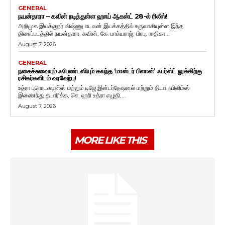
GENERAL
நயன்தாரா – கவின் நடித்துள்ள ஹாய் ஆகஸ்ட் 28-ல் ரிலீஸ்!
அறிமுக இயக்குநர் விஷ்ணு எடவன் இயக்கத்தில் உருவாகியுள்ள இந்த
திரைப்படத்தில் நயன்தாரா, கவின், கே. பாக்யராஜ், பிரபு, ராதிகா...
August 7, 2026
GENERAL
நகைச்சுவையும் ஃபேண்டஸியும் கலந்த ‘மாஸ்டர் பிளான்’ ஃபர்ஸ்ட் லுக்கிற்கு
ரசிகர்களிடம் வரவேற்பு!
உத்ரா புரொடக்ஷன்ஸ் மற்றும் டிஜே இன்டர்நேஷனல் மற்றும் தியா ஃபிலிம்ஸ்
இணைந்து தயாரிக்க, செ. ஹரி உத்ரா எழுதி,...
August 7, 2026
MORE LIKE THIS