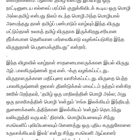
கொடுக்கலாம். ஆனால் ,தமிழ் என்பது இப்போது ஒரு
நாட்டினுடைய எல்லைப் பரப்பில் குறுக்கிவிடக் கூடிய ஒரு மொழி
அல்ல.தமிழ் என்பது நிலம் கடந்த மொழி.அந்த மொழியால்
அமைந்தது தான் தமிழ்ப் பண்பாடும் வாழ்வும்.இந்த விருது
மட்டும்தான் உலகத் தமிழ் விருதாக இருக்கிறது.சரியான
தீர்க்கமான தெளிவான பார்வையோடு வழங்கப்படுகிற இந்த
விருதுதான் பெருமைக்குரியது” என்றார்.
.
இந்த விழாவில் வாழ்நாள் சாதனையாளருக்கான இயல் விருது
ஆர். பாலகிருஷ்ணன் ஐ.ஏ.எஸ். -க்கு வழங்கப்பட்டது..
விருதாளருக்கான மதிப்புரை வாசிக்கப்பட்டது. விருதை பெற்ற
.பாலகிருஷ்ணன் ஐஏஎஸ் ,திண்டுக்கல் மாவட்டம் நத்தம் என்கிற
ஊரில் பிறந்தவர், ‘.தமிழ் ஒரு மாநிலத்தின் மொழி அல்ல; அது
ஒரு நாகரிகத்தின் மொழி ‘என்றும் ‘சங்க இலக்கியம் இந்தியத்
துணைக்கண்டத்திற்கான இலக்கியம் ‘என்றும் தொடர்ந்து
வலியுறுத்தி வருபவர்.’ திராவிட மொழியியலையும் சிந்து
சமவெளிப் புவியியலையும் பிணைத்து ஒரு புதிய கருதுகோளை
உருவாக்கியவர் இவர்’ என்று சிந்து சமவெளி ஆய்வாளர்