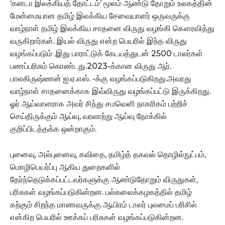
‘கனடா இலக்கியத் தோட்டம்’ மூலம் ஆண்டு தோறும் உலகத்தின்
மேன்மையான தமிழ் இலக்கிய சேவையாளர் ஒருவருக்கு
வாழ்நாள் தமிழ் இலக்கிய சாதனை விருது வழங்கி கௌரவித்து
வருகிறார்கள். இயல் விருது என்ற பெயரில் இந்த விருது
வழங்கப்படும் .இது பாராட்டுக் கேடயத்துடன் 2500 டாலர்கள்
பணப்பரிசும் கொண்டது.2023-க்கான விருது ஆர்.
பாலகிருஷ்ணன் ஐ.ஏ.எஸ். -க்கு வழங்கப்படுகிறது.அவரது
வாழ்நாள் சாதனைக்காக இவ்விருது வழங்கப்பட்டு இருக்கிறது.
ஓர் ஆய்வாளராக அவர் சிந்து சமவெளி நாகரிகம் பற்றிச்
செய்திருக்கும் ஆய்வு, வரலாற்று ஆய்வு நோக்கில்
குறிப்பிடத்தக்க ஒன்றாகும்.
புனைவு, அல்புனைவு, கவிதை, தமிழ்த் தகவல் தொழில்நுட்பம்,
மொழிபெயர்ப்பு ஆகிய துறைகளில்
தேர்ந்தெடுக்கப்பட்டவர்களுக்கு ஆண்டுதோறும் விருதுகள்,
பரிசுகள் வழங்கப்படுகின்றன. பல்கலைக்கழகத்தில் தமிழ்
கற்கும் சிறந்த மாணவருக்கு ஆயிரம் டாலர் புலமைப் பரிசில்
என்கிற பெயரில் ஊக்கப் பரிசுகள் வழங்கப்படுகின்றன.