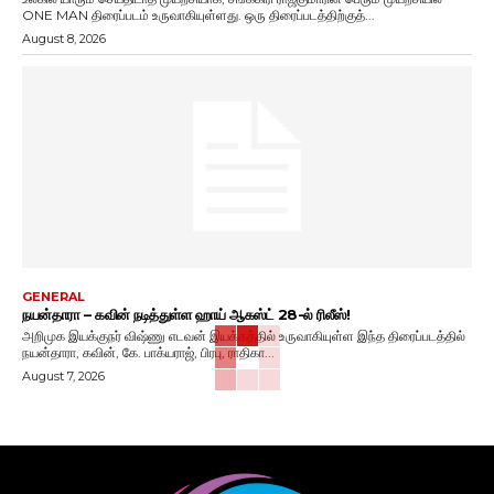
ONE MAN திரைப்படம் உருவாகியுள்ளது. ஒரு திரைப்படத்திற்குத்...
August 8, 2026
GENERAL
நயன்தாரா – கவின் நடித்துள்ள ஹாய் ஆகஸ்ட் 28-ல் ரிலீஸ்!
அறிமுக இயக்குநர் விஷ்ணு எடவன் இயக்கத்தில் உருவாகியுள்ள இந்த திரைப்படத்தில்
நயன்தாரா, கவின், கே. பாக்யராஜ், பிரபு, ராதிகா...
August 7, 2026