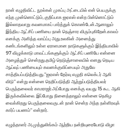
நான் எழுதிவிட்ட நூல்கள் முகப்பு அட்டையில் என் பெயருக்கு
எந்த முன்னொட்டும், குறிப்பாக ஐஏஎஸ் என்ற பின்னொட்டும்
இல்லாதவாறு கவனமாகப் பார்த்துக் கொண்டேன்.ஆனாலும்
இந்திய ஆட்சிப் பணியை நான் நெஞ்சார விரும்புகிறேன்.காலம்
எனக்கு அளித்த வாய்ப்பு அது.உலகின் அனைத்து
கண்டங்களிலும் உள்ள ஏராளமான நாடுகளுக்கும் இந்தியாவில்
97 விழுக்காடு மாவட்டங்களுக்கும் ஆட்சிப் பணியே என்னை
அழைத்துச் சென்றது.தமிழ் நெடுஞ்சாலையில் எனது நெடிய
ஆய்வுப் பணியையும் கவனக்குவிப்பையும் அதுவே
சாத்தியப்படுத்தியது.”ஐஏஎஸ் தேர்வு எழுதி கலெக்டர் ஆகி
விடு” என்று என்னை நெறிப்படுத்தி ஆற்றுப்படுத்தியவர்
பெருந்தலைவர் காமராஜர்.அப்போது எனக்கு வயது 15 கூட ஆகி
இருக்கவில்லை. இப்போது நினைத்தாலும் என்னை நெகிழ
வைக்கிறது பெருந்தலைவருடன் நான் சென்ற அந்த நள்ளிரவுக்
கார்ப் பயணம்” என்றார்.
எழுத்தாளர் அ.முத்துலிங்கம் ஆற்றிய நன்றியுரையோடு விழா