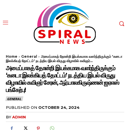
Home
General
அமைப்பாகத் தோன்றி இயக்கமாக வளர்ந்திருக்கும் 'கனடா
இலக்கியத் தோட்டம்' நடத்திய இயல் விருது விழாவில் கவிஞர்...
அமைப்பாகத் தோன்றி இயக்கமாக வளர்ந்திருக்கும்
‘கனடா இலக்கியத் தோட்டம்’ நடத்திய இயல் விருது
விழாவில் கவிஞர் சேரன், ஆர்.பாலகிருஷ்ணன் ஐஏஎஸ்
பங்கேற்பு!
GENERAL
PUBLISHED ON
OCTOBER 24, 2024
BY
ADMIN