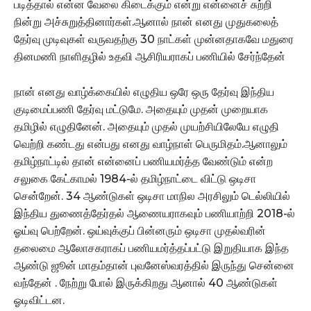
படித்தால் என்ன வேலை கிடைக்கும் என்று என்னைச் சுற்றி
நின்று அச்சுறுத்தினார்கள்.ஆனால் நான் எனது முதுகலைத்
தேர்வு முடிவுகள் வருவதற்கு 30 நாட்கள் முன்னதாகவே மதுரை
தினமணி நாளிதழில் உதவி ஆசிரியராகப் பணியில் சேர்ந்தேன்
நான் எனது வாழ்க்கையில் எழுதிய ஒரே ஒரு தேர்வு இந்திய
குடிமைப்பணி தேர்வு மட்டுமே. அதையும் முதன் முறையாக
தமிழில் எழுதினேன். அதையும் முதல் முயற்சியிலேயே எழுதி
வெற்றி கண்டது என்பது எனது வாழ்நாள் பெருமிதம்.ஆனாலும்
தமிழ்நாட்டில் தான் என்னைப் பணியமர்த்த வேண்டும் என்ற
சலுகை கேட்காமல் 1984-ல் தமிழ்நாட்டை விட்டு ஒடிசா
சென்றேன். 34 ஆண்டுகள் ஒடிசா மாநில அரசிலும் டெல்லியில்
இந்திய துணைத்தேர்தல் ஆணையராகவும் பணியாற்றி 2018-ல்
ஓய்வு பெற்றேன். ஒய்வுக்குப் பின்னரும் ஒடிசா முதல்வரின்
தலைமை ஆலோசகராகப் பணியமர்த்தப்பட்டு இறுதியாக இந்த
ஆண்டு ஜூன் மாதம்தான் புவனேஸ்வரத்தில் இருந்து சென்னை
வந்தேன் . நேற்று போல் இருக்கிறது ஆனால் 40 ஆண்டுகள்
ஓடிவிட்டன.