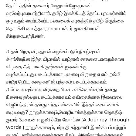
தோட்டத்தின் தலைவர் மேனுவல் ஜேசுதாசன்
வரவேற்புரையாற்றினார். தமிழ் இலக்கியத் தோட்ட புரவலர்களில்
ஒருவரும் ஹார்ட்வேர்ட் பல்கலைக் கழகத்தில் தமிழ் இருக்கை
தொடக்கி வைத்தவருமான டாக்டர் ஜானகிராமன்
சிற்றுரையாற்றினார்.
அதன் பிறகு விருதுகள் வழங்கப்படும் நிகழ்வுகள்
அரங்கேறின.இந்த விழாவில் வாழ்நாள் சாதனையாளருக்கான
விருதை ஆர் .பாலகிருஷ்ணன் ஐஏஎஸ் க்கு
வழங்கப்பட்டது.படைப்புக்கான புனைவு விருதை ஏ.எம். றஷ்மி
சற்றே பெரிய கதைகளின் புத்தகம் படைப்புக்காகவும்,
அல்புனைவுக்கான விருதை பி .வி . விக்னேஸ்வரன் தனது
நினைவு நல்லது படைப்புக்காகவும்,கவிதைக்காக இளவாலை
விஜயேந்திரன் தனது எந்த கங்கையில் இந்தக் கைகளைக்
கழுவுவது? நூலுக்காகவும்,மொழியாக்கத்துக்காக ஜெகதீஷ்
குமார் கேசவன் எ ஜனி த்ரோ வோர்ட்ஸ் (A Journey Through
words ) நூலுக்காகவும்,பார்வதி கந்தசாமி இலக்கியம் மற்றும்
சமூகப் பணிச்சாதனைக்கான சிறப்பு அங்கீகாரத்துக்காகவும்