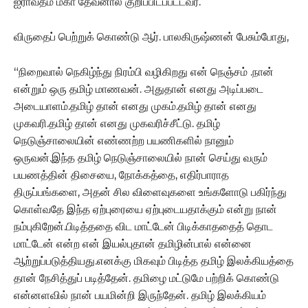
ஐராவதம் மகா தேவனால் குறிப்பிடப்பட்டவர்.
விருதைப் பெற்றுக் கொண்டு ஆர். பாலகிருஷ்ணன் பேசும்போது,
“நிறைவால் நெகிழ்ந்து நிரம்பி வழிகிறது என் நெஞ்சம் .நான்
என்றும் ஒரு தமிழ் மாணவன். அதுதான் எனது அடிப்படை
அடையாளம்.தமிழ் தான் எனது முகம்.தமிழ் தான் எனது
முகவரி.தமிழ் தான் எனது முகவரிச்சீட்டு. தமிழ்
நெடுஞ்சாலையின் எண்ணற்ற பயணிகளில் நானும்
ஒருவன்.இந்த தமிழ் நெடுஞ்சாலையில் நான் செய்து வரும்
பயணத்தின் திசையை, நோக்கத்தை, எதிர்பாராத
திருப்பங்களை, அதன் சில விளைவுகளை உங்களோடு பகிர்ந்து
கொள்வதே இந்த ஏற்புரையை ஏற்புடையதாக்கும் என்று நான்
நம்புகிறேன்.பிடித்ததை விட மாட்டேன் பிடிக்காததைத் தொட
மாட்டேன் என்ற என் இயல்புதான் தமிழின்பால் என்னை
ஆற்றுப்படுத்தியது.எனக்கு மிகவும் பிடித்த தமிழ் இலக்கியத்தை
தான் நேசித்துப் படித்தேன். தமிழை மட்டுமே பற்றிக் கொண்டு
என்னளவில் நான் பயமின்றி இருந்தேன். தமிழ் இலக்கியம்