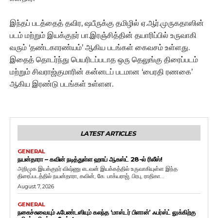
இந்தப் படத்தைத் தவிர, ஷபீருக்கு தமிழில் ஏ.ஆர்.முருகதாஸின்
படம் மற்றும் இயக்குநர் பா.இரஞ்சித்தின் தயாரிப்பில் உருவாகி
வரும் ‘தண்டகாரண்யம்’ ஆகிய படங்கள் கைவசம் உள்ளது.
இதைத் தொடர்ந்து பெயரிடப்படாத ஒரு தெலுங்கு திரைப்படம்
மற்றும் சிவராஜ்குமாரின் கன்னடப் படமான ‘பைரதி ரணகை’
ஆகிய இரண்டு படங்கள் உள்ளன.
LATEST ARTICLES
GENERAL
நயன்தாரா – கவின் நடித்துள்ள ஹாய் ஆகஸ்ட் 28-ல் ரிலீஸ்!
அறிமுக இயக்குநர் விஷ்ணு எடவன் இயக்கத்தில் உருவாகியுள்ள இந்த
திரைப்படத்தில் நயன்தாரா, கவின், கே. பாக்யராஜ், பிரபு, ராதிகா...
August 7, 2026
GENERAL
நகைச்சுவையும் ஃபேண்டஸியும் கலந்த ‘மாஸ்டர் பிளான்’ ஃபர்ஸ்ட் லுக்கிற்கு