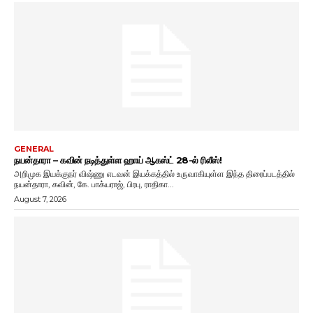
GENERAL
நயன்தாரா – கவின் நடித்துள்ள ஹாய் ஆகஸ்ட் 28-ல் ரிலீஸ்!
அறிமுக இயக்குநர் விஷ்ணு எடவன் இயக்கத்தில் உருவாகியுள்ள இந்த திரைப்படத்தில்
நயன்தாரா, கவின், கே. பாக்யராஜ், பிரபு, ராதிகா...
August 7, 2026