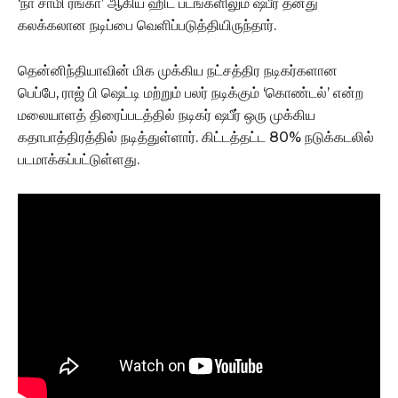
‘நா சாமி ரங்கா’ ஆகிய ஹிட் படங்களிலும் ஷபீர் தனது
கலக்கலான நடிப்பை வெளிப்படுத்தியிருந்தார்.
தென்னிந்தியாவின் மிக முக்கிய நட்சத்திர நடிகர்களான
பெப்பே, ராஜ் பி ஷெட்டி மற்றும் பலர் நடிக்கும் ‘கொண்டல்’ என்ற
மலையாளத் திரைப்படத்தில் நடிகர் ஷபீர் ஒரு முக்கிய
கதாபாத்திரத்தில் நடித்துள்ளார். கிட்டத்தட்ட 80% நடுக்கடலில்
படமாக்கப்பட்டுள்ளது.