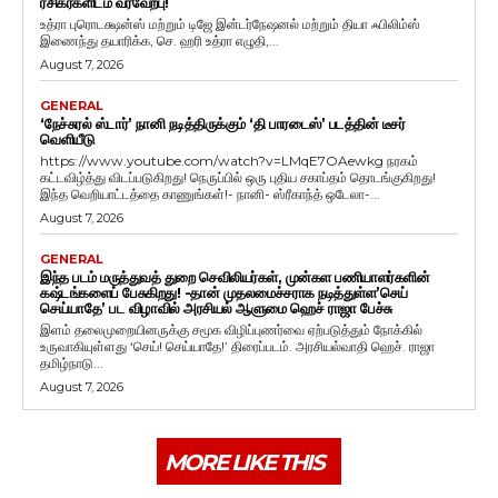
ரசிகர்களிடம் வரவேற்பு!
உத்ரா புரொடக்ஷன்ஸ் மற்றும் டிஜே இன்டர்நேஷனல் மற்றும் தியா ஃபிலிம்ஸ்
இணைந்து தயாரிக்க, செ. ஹரி உத்ரா எழுதி,...
August 7, 2026
GENERAL
‘நேச்சுரல் ஸ்டார்’ நானி நடித்திருக்கும் ‘தி பாரடைஸ்’ படத்தின் டீசர்
வெளியீடு
https://www.youtube.com/watch?v=LMqE7OAewkg நரகம்
கட்டவிழ்த்து விடப்படுகிறது! நெருப்பில் ஒரு புதிய சகாப்தம் தொடங்குகிறது!
இந்த வெறியாட்டத்தை காணுங்கள்!- நானி- ஸ்ரீகாந்த் ஒடேலா-...
August 7, 2026
GENERAL
இந்த படம் மருத்துவத் துறை செவிலியர்கள், முன்கள பணியாளர்களின்
கஷ்டங்களைப் பேசுகிறது! -தான் முதலமைச்சராக நடித்துள்ள’செய்
செய்யாதே’ பட விழாவில் அரசியல் ஆளுமை ஹெச் ராஜா பேச்சு
இளம் தலைமுறையினருக்கு சமூக விழிப்புணர்வை ஏற்படுத்தும் நோக்கில்
உருவாகியுள்ளது ‘செய்! செய்யாதே!’ திரைப்படம். அரசியல்வாதி ஹெச். ராஜா
தமிழ்நாடு...
August 7, 2026
MORE LIKE THIS