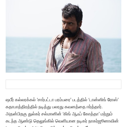
ஷபீர் கல்லரக்கல் ‘சார்பட்டா பரம்பரை’ படத்தில் ‘டான்ஸிங் ரோஸ்’
கதாபாத்திரத்தில் நடித்து பலரது கவனத்தை ஈர்த்தார்.
அதன்பிறகு துல்கர் சல்மானின் ‘கிங் ஆஃப் கோத்தா’ மற்றும்
கடந்த ஆண்டு தெலுங்கில் வெளியான நடிகர் நாகர்ஜூனாவின்