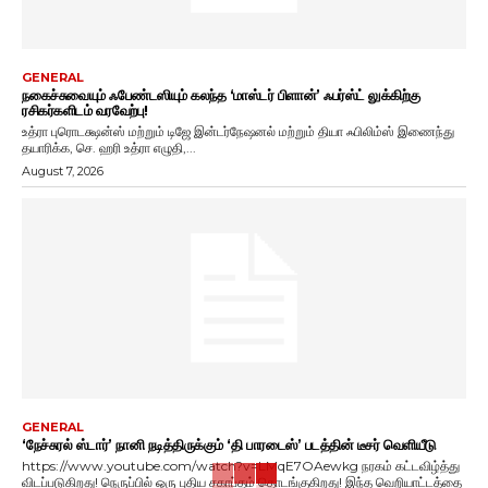
GENERAL
நகைச்சுவையும் ஃபேண்டஸியும் கலந்த ‘மாஸ்டர் பிளான்’ ஃபர்ஸ்ட் லுக்கிற்கு
ரசிகர்களிடம் வரவேற்பு!
உத்ரா புரொடக்ஷன்ஸ் மற்றும் டிஜே இன்டர்நேஷனல் மற்றும் தியா ஃபிலிம்ஸ் இணைந்து
தயாரிக்க, செ. ஹரி உத்ரா எழுதி,...
August 7, 2026
GENERAL
‘நேச்சுரல் ஸ்டார்’ நானி நடித்திருக்கும் ‘தி பாரடைஸ்’ படத்தின் டீசர் வெளியீடு
https://www.youtube.com/watch?v=LMqE7OAewkg நரகம் கட்டவிழ்த்து
விடப்படுகிறது! நெருப்பில் ஒரு புதிய சகாப்தம் தொடங்குகிறது! இந்த வெறியாட்டத்தை