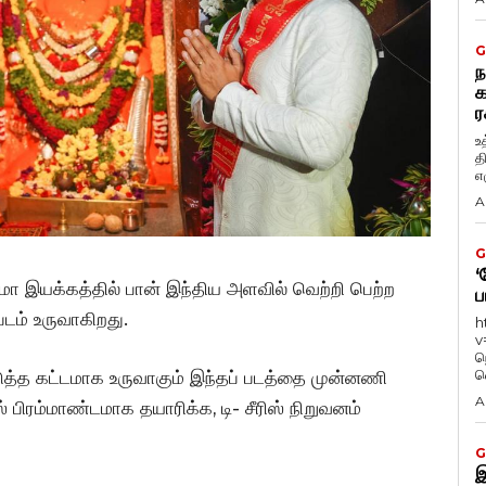
G
ந
க
ர
உ
த
எழ
A
G
‘
ர்மா இயக்கத்தில் பான் இந்திய அளவில் வெற்றி பெற்ற
ப
படம் உருவாகிறது.
h
v
ந
வ
 அடுத்த கட்டமாக உருவாகும் இந்தப் படத்தை முன்னணி
A
் பிரம்மாண்டமாக தயாரிக்க, டி- சீரிஸ் நிறுவனம்
G
இ