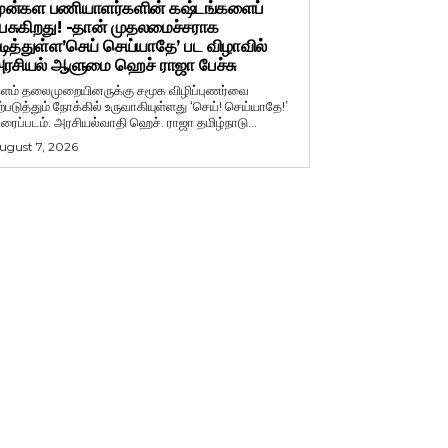
ுன்கள பணியாளர்களின் கஷ்டங்களைப்
ேசுகிறது! -தான் முதலமைச்சராக
டித்துள்ள’செய் செய்யாதே’ பட விழாவில்
ரசியல் ஆளுமை ஹெச் ராஜா பேச்சு
ளம் தலைமுறையினருக்கு சமூக விழிப்புணர்வை
ற்படுத்தும் நோக்கில் உருவாகியுள்ளது ‘செய்! செய்யாதே!’
ிரைப்படம். அரசியல்வாதி ஹெச். ராஜா தமிழ்நாடு...
ugust 7, 2026