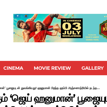
CINEMA
MOVIE REVIEW
GALLERY
மான்’ பூஜையுடன் துவங்கியது! ஹனுமான் பிறந்த ஹம்பி அஞ்சனாத்ரியில் நடந்த...
்கும் ‘ஜெய் ஹனுமான்’ பூஜைய