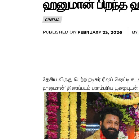
ஹனுமான் பிறந்த ஹம
CINEMA
PUBLISHED ON
BY
FEBRUARY 23, 2026
தேசிய விருது பெற்ற நடிகர் ரிஷப் ஷெட்டி கட
ஹனுமான்’ திரைப்படம் பாரம்பரிய பூஜையுடன