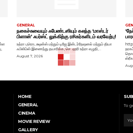
GENERAL
GE
நகைச்சுவையும் ஃபேண்டஸியும் கலந்த ‘மாஸ்டர்
‘நேச
பிளான்’ ஃபர்ஸ்ட் லுக்கிற்கு ரசிகர்களிடம் வரவேற்பு!
பார
ள்ள
உத்ரா புரொடக்ஷன்ஸ் மற்றும் டிஜே இன்டர்நேஷனல் மற்றும் தியா
htt
ு,
ஃபிலிம்ஸ் இணைந்து தயாரிக்க, செ. ஹரி உத்ரா எழுதி,...
நரகம
தொடங
August 7, 2026
ஸ்ரீ
Augu
SUB
HOME
GENERAL
To g
CINEMA
MOVIE REVIEW
GALLERY