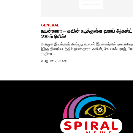
GENERAL
நயன்தாரா – கவின் நடித்துள்ள ஹாய் ஆகஸ்ட்
28-ல் ரிலீஸ்!
அறிமுக இயக்குநர் விஷ்ணு எடவன் இயக்கத்தில் உருவாகியு
இந்த திரைப்படத்தில் நயன்தாரா, கவின், கே. பாக்யராஜ், பிரப
ராதிகா...
August 7, 2026