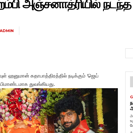
்பி அஞ்சனாத்ரியில் நடந்த 
ADMIN
வுள் ஹனுமான் கதாபாத்திரத்தில் நடிக்கும் ‘ஜெய்
் பிமாண்டமாக துவங்கியது.
G
ந
ஆ
அ
உ
கே
A