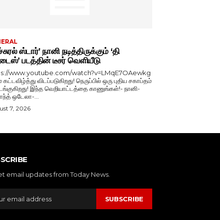
NERAL
்சுரல் ஸ்டார்’ நானி நடித்திருக்கும் ‘தி
டைஸ்’ படத்தின் டீசர் வெளியீடு
ps://www.youtube.com/watch?v=LMqE7OAewkg
் கட்டவிழ்த்து விடப்படுகிறது! நெருப்பில் ஒரு புதிய சகாப்தம்
்குகிறது! இந்த வெறியாட்டத்தை காணுங்கள்!- நானி-
காந்த் ஒடேலா-...
st 7, 2026
SCRIBE
et email updates from Today News.
SUBSCRIBE