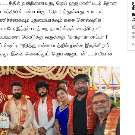
ம
் படத்தில் ஒன்றிணைவது, ‘ஜெய் ஹனுமான்’ படம் மீதான
ப
ள் மத்தியில் பன்மடங்கு அதிகரித்துள்ளது. சமகால
ந
அ
ிச்சலாகவும் புதுமையாகவும் கதை சொல்வதில்
இ
ுபோலவே, இந்தப் படத்தை தயாரிக்கும் மைத்ரி மூவி
ஏ
படங்களை கொடுத்து வருகிறது. ’காந்தாரா சாப்டர் 1’
த
A
் ஷெட்டி அடுத்து என்ன படத்தில் நடிக்க இருக்கிறார்
 இருந்தது. இவை அனைத்தும் ‘ஜெய் ஹனுமான்’ படம் மீதான