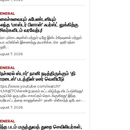
ENERAL
கைச்சுவையும் ஃபேண்டஸியும்
லந்த ‘மாஸ்டர் பிளான்’ ஃபர்ஸ்ட் லுக்கிற்கு
சிகர்களிடம் வரவேற்பு!
த்ரா புரொடக்ஷன்ஸ் மற்றும் டிஜே இன்டர்நேஷனல் மற்றும்
ியா ஃபிலிம்ஸ் இணைந்து தயாரிக்க, செ. ஹரி உத்ரா
ுதி,...
ugust 7, 2026
ENERAL
நேச்சுரல் ஸ்டார்’ நானி நடித்திருக்கும் ‘தி
ாரடைஸ்’ படத்தின் டீசர் வெளியீடு
ttps://www.youtube.com/watch?
=LMqE7OAewkg நரகம் கட்டவிழ்த்து விடப்படுகிறது!
ெருப்பில் ஒரு புதிய சகாப்தம் தொடங்குகிறது! இந்த
ெறியாட்டத்தை காணுங்கள்!- நானி- ஸ்ரீகாந்த் ஒடேலா-...
ugust 7, 2026
ENERAL
ந்த படம் மருத்துவத் துறை செவிலியர்கள்,