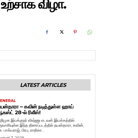
உற்சாக விழா.
LATEST ARTICLES
ENERAL
யன்தாரா – கவின் நடித்துள்ள ஹாய்
கஸ்ட் 28-ல் ரிலீஸ்!
றிமுக இயக்குநர் விஷ்ணு எடவன் இயக்கத்தில்
ருவாகியுள்ள இந்த திரைப்படத்தில் நயன்தாரா, கவின்,
. பாக்யராஜ், பிரபு, ராதிகா...
ugust 7, 2026