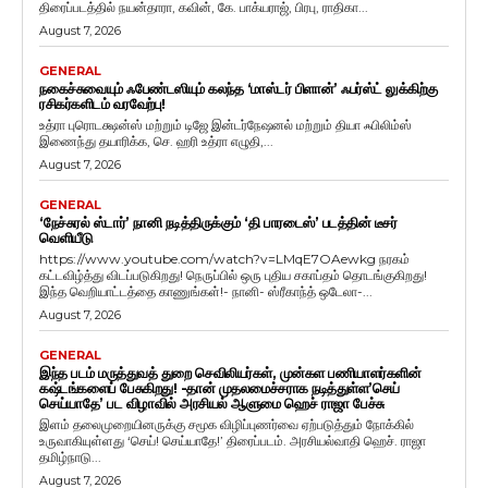
திரைப்படத்தில் நயன்தாரா, கவின், கே. பாக்யராஜ், பிரபு, ராதிகா...
August 7, 2026
GENERAL
நகைச்சுவையும் ஃபேண்டஸியும் கலந்த ‘மாஸ்டர் பிளான்’ ஃபர்ஸ்ட் லுக்கிற்கு
ரசிகர்களிடம் வரவேற்பு!
உத்ரா புரொடக்ஷன்ஸ் மற்றும் டிஜே இன்டர்நேஷனல் மற்றும் தியா ஃபிலிம்ஸ்
இணைந்து தயாரிக்க, செ. ஹரி உத்ரா எழுதி,...
August 7, 2026
GENERAL
‘நேச்சுரல் ஸ்டார்’ நானி நடித்திருக்கும் ‘தி பாரடைஸ்’ படத்தின் டீசர்
வெளியீடு
https://www.youtube.com/watch?v=LMqE7OAewkg நரகம்
கட்டவிழ்த்து விடப்படுகிறது! நெருப்பில் ஒரு புதிய சகாப்தம் தொடங்குகிறது!
இந்த வெறியாட்டத்தை காணுங்கள்!- நானி- ஸ்ரீகாந்த் ஒடேலா-...
August 7, 2026
GENERAL
இந்த படம் மருத்துவத் துறை செவிலியர்கள், முன்கள பணியாளர்களின்
கஷ்டங்களைப் பேசுகிறது! -தான் முதலமைச்சராக நடித்துள்ள’செய்
செய்யாதே’ பட விழாவில் அரசியல் ஆளுமை ஹெச் ராஜா பேச்சு
இளம் தலைமுறையினருக்கு சமூக விழிப்புணர்வை ஏற்படுத்தும் நோக்கில்
உருவாகியுள்ளது ‘செய்! செய்யாதே!’ திரைப்படம். அரசியல்வாதி ஹெச். ராஜா
தமிழ்நாடு...
August 7, 2026