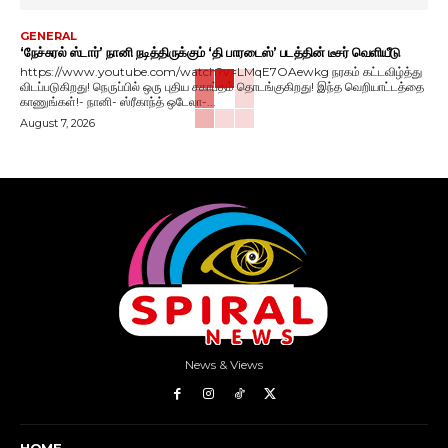
GENERAL
‘நேச்சுரல் ஸ்டார்’ நானி நடித்திருக்கும் ‘தி பாரடைஸ்’ படத்தின் டீசர் வெளியீடு
https://www.youtube.com/watch?v=LMqE7OAewkg நரகம் கட்டவிழ்த்து
விடப்படுகிறது! நெருப்பில் ஒரு புதிய சகாப்தம் தொடங்குகிறது! இந்த வெறியாட்டத்தை
காணுங்கள்!- நானி- ஸ்ரீகாந்த் ஒடேலா-...
August 7, 2026
News & Views