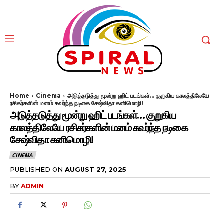
Home
Cinema
அடுத்தடுத்து மூன்று ஹிட் படங்கள்... குறுகிய காலத்திலேயே
ரசிகர்களின் மனம் கவர்ந்த நடிகை சேஷ்விதா கனிமொழி!
அடுத்தடுத்து மூன்று ஹிட் படங்கள்… குறுகிய
காலத்திலேயே ரசிகர்களின் மனம் கவர்ந்த நடிகை
சேஷ்விதா கனிமொழி!
CINEMA
PUBLISHED ON
AUGUST 27, 2025
BY
ADMIN