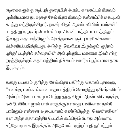
நடிகைகளுக்கு நடிப்புத் துறையில் ஆரம்ப காலகட்டம் மிகவும்
முக்கியமானது. அதை சேஷ்விதா மிகவும் தன்னம்பிக்கையுடன்
கடந்து வந்திருக்கிறார். நடிகர் விஜய் ஆண்டனியின் ‘மார்கன்’
படத்திலும், நடிகர் விமலின் ‘பரமசிவன் பாத்திமா’ படத்திலும்
இவரது கதாபாத்திரமும் அசத்தலான நடிப்பும் ரசிகர்களை
ஆச்சரியப்படுத்தியது. அடுத்து வெளிவர இருக்கும் ‘குற்றம்
புதிது’ படத்தில் தந்தையின் அன்புக்குரிய மகளாக இவர் ஏற்று
நடித்திருக்கும் கதாபாத்திரம் நிச்சயம் உணர்வுப்பூர்வமானதாக
இருக்கும்.
தனது பயணம் குறித்து சேஷ்விதா பகிர்ந்து கொண்டதாவது,
“எனக்கு பவர்ஃபுல்லான கதாபாத்திரம் கொடுத்து ரசிகர்களிடம்
அன்பும் அடையாளமும் பெற்று தந்த விஜய் ஆண்டனி சாருக்கு
நன்றி. லியோ ஜான் பால் சாருக்கும் எனது பணிவான நன்றி.
யாரேனும் என்னை அடையாளம் கண்டுபிடித்து ‘வெண்ணிலா’
என அந்த கதாபாத்திர பெயரில் கூப்பிடும் போது அவ்வளவு
சந்தோஷமாக இருக்கும். அதேபோல், ‘குற்றம் புதிது’ மற்றும்