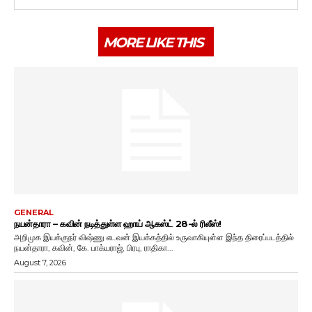
MORE LIKE THIS
GENERAL
நயன்தாரா – கவின் நடித்துள்ள ஹாய் ஆகஸ்ட் 28-ல் ரிலீஸ்!
அறிமுக இயக்குநர் விஷ்ணு எடவன் இயக்கத்தில் உருவாகியுள்ள இந்த திரைப்படத்தில்
நயன்தாரா, கவின், கே. பாக்யராஜ், பிரபு, ராதிகா...
August 7, 2026