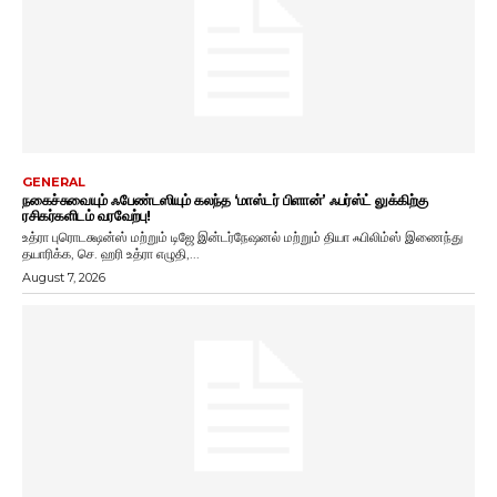
GENERAL
நகைச்சுவையும் ஃபேண்டஸியும் கலந்த ‘மாஸ்டர் பிளான்’ ஃபர்ஸ்ட் லுக்கிற்கு
ரசிகர்களிடம் வரவேற்பு!
உத்ரா புரொடக்ஷன்ஸ் மற்றும் டிஜே இன்டர்நேஷனல் மற்றும் தியா ஃபிலிம்ஸ் இணைந்து
தயாரிக்க, செ. ஹரி உத்ரா எழுதி,...
August 7, 2026