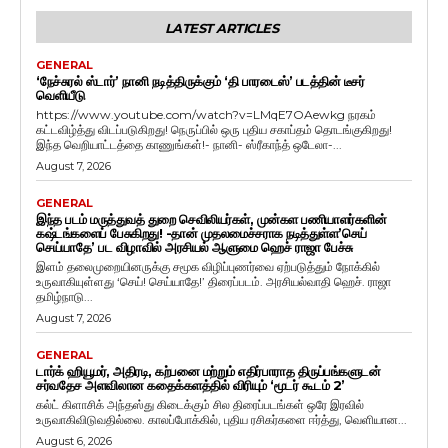
LATEST ARTICLES
GENERAL
‘நேச்சுரல் ஸ்டார்’ நானி நடித்திருக்கும் ‘தி பாரடைஸ்’ படத்தின் டீசர்
வெளியீடு
https://www.youtube.com/watch?v=LMqE7OAewkg நரகம்
கட்டவிழ்த்து விடப்படுகிறது! நெருப்பில் ஒரு புதிய சகாப்தம் தொடங்குகிறது!
இந்த வெறியாட்டத்தை காணுங்கள்!- நானி- ஸ்ரீகாந்த் ஒடேலா-...
August 7, 2026
GENERAL
இந்த படம் மருத்துவத் துறை செவிலியர்கள், முன்கள பணியாளர்களின்
கஷ்டங்களைப் பேசுகிறது! -தான் முதலமைச்சராக நடித்துள்ள’செய்
செய்யாதே’ பட விழாவில் அரசியல் ஆளுமை ஹெச் ராஜா பேச்சு
இளம் தலைமுறையினருக்கு சமூக விழிப்புணர்வை ஏற்படுத்தும் நோக்கில்
உருவாகியுள்ளது ‘செய்! செய்யாதே!’ திரைப்படம். அரசியல்வாதி ஹெச். ராஜா
தமிழ்நாடு...
August 7, 2026
GENERAL
டார்க் ஹியூமர், அதிரடி, கற்பனை மற்றும் எதிர்பாராத திருப்பங்களுடன்
சர்வதேச அளவிலான கதைக்களத்தில் விரியும் ‘மூடர் கூடம் 2’
கல்ட் கிளாசிக் அந்தஸ்து கிடைக்கும் சில திரைப்படங்கள் ஒரே இரவில்
உருவாகிவிடுவதில்லை. காலப்போக்கில், புதிய ரசிகர்களை ஈர்த்து, வெளியான...
August 6, 2026