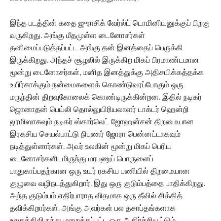
இந்த படத்தின் கதை ஜுராசிக் வேர்ல்ட் டொமினியனுக்குப் பிறகு
வருகிறது. அங்கு மீதமுள்ள டைனோசர்கள்
தனிமைப்படுத்தப்பட்ட அங்கு தன் இனத்தைப் பெருக்கி
இருக்கிறது. அந்தச் சூழலில் இருக்கிற மிகப் பிரமாண்டமான
மூன்று டைனோசர்கள், மனித இனத்துக்கு அதிசயிக்கத்தக்க
உயிர்காக்கும் நன்மைகளைக் கொண்டுவரப்போகும் ஒரு
மருந்தின் திறவுகோலைக் கொண்டிருக்கின்றன. இதில் நடிகர்
ஜொனாதன் பெய்லி தொல்லுயிரியலாளர் டாக்டர் ஹென்றி
லூமிஸாகவும் நடிகர் ஸ்கார்லெட் ஜோஹன்சன் திறமையான
இரகசிய செயல்பாட்டு நிபுணர் ஜோரா பென்னட்டாகவும்
நடித்துள்ளார்கள். அவர் உலகின் மூன்று மிகப் பெரிய
டைனோசர்களிடமிருந்து மரபணுப் பொருளைப்
பாதுகாப்பதற்கான ஒரு உயர் ரகசிய பணியில் திறமையான
குழுவை வழிநடத்துகிறார். இது ஒரு குடும்பத்தை பாதிக்கிறது.
அந்த குடும்பம் எதிர்பாராத விதமாக ஒரு தீவில் சிக்கித்
தவிக்கிறார்கள். அங்கு அவர்கள் பல தசாப்தங்களாக
உலகத்திலிருந்து மறைக்கப்பட்ட ஒரு அதிர்ச்சியூட்டும்