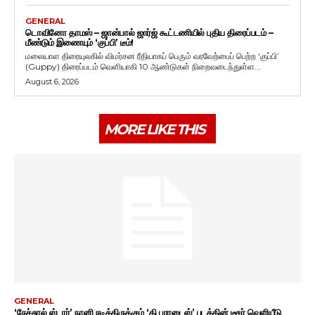
GENERAL
டொவினோ தாமஸ் – ஜான்பால் ஜார்ஜ் கூட்டணியில் புதிய திரைப்படம் –
மீண்டும் இணையும் ‘குப்பி’ டீம்!
மலையாள திரையுலகில் விமர்சன ரீதியாகப் பெரும் வரவேற்பைப் பெற்ற ‘குப்பி’
(Guppy) திரைப்படம் வெளியாகி 10 ஆண்டுகள் நிறைவடைந்துள்ள...
August 6, 2026
MORE LIKE THIS
GENERAL
‘நேச்சுரல் ஸ்டார்’ நானி நடித்திருக்கும் ‘தி பாரடைஸ்’ படத்தின் டீசர் வெளியீடு