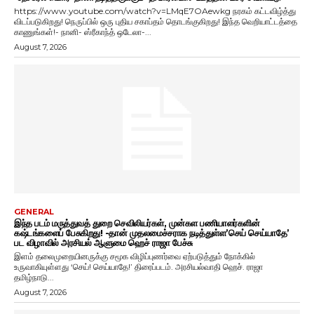
https://www.youtube.com/watch?v=LMqE7OAewkg நரகம் கட்டவிழ்த்து
விடப்படுகிறது! நெருப்பில் ஒரு புதிய சகாப்தம் தொடங்குகிறது! இந்த வெறியாட்டத்தை
காணுங்கள்!- நானி- ஸ்ரீகாந்த் ஒடேலா-...
August 7, 2026
GENERAL
இந்த படம் மருத்துவத் துறை செவிலியர்கள், முன்கள பணியாளர்களின்
கஷ்டங்களைப் பேசுகிறது! -தான் முதலமைச்சராக நடித்துள்ள’செய் செய்யாதே’
பட விழாவில் அரசியல் ஆளுமை ஹெச் ராஜா பேச்சு
இளம் தலைமுறையினருக்கு சமூக விழிப்புணர்வை ஏற்படுத்தும் நோக்கில்
உருவாகியுள்ளது ‘செய்! செய்யாதே!’ திரைப்படம். அரசியல்வாதி ஹெச். ராஜா
தமிழ்நாடு...
August 7, 2026