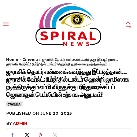
Home
Cinema
ஜுராசிக் தொடர் என்னைக் கவர்ந்தது இப்படித்தான்...
ஜுராசிக் வேர்ல்ட்: ரீபர்த்'தில் டாக்டர் ஹென்றி லூமிஸாக நடித்திருக்கும்...
ஜுராசிக் தொடர் என்னைக் கவர்ந்தது இப்படித்தான்…
ஜுராசிக் வேர்ல்ட்: ரீபர்த்’தில் டாக்டர் ஹென்றி லூமிஸாக
நடித்திருக்கும் எம்மி விருதுக்கு பரிந்துரைக்கப்பட்ட
ஜொனாதன் பெய்லியின் உற்சாக அனுபவம்!
CINEMA
PUBLISHED ON
JUNE 20, 2025
BY
ADMIN