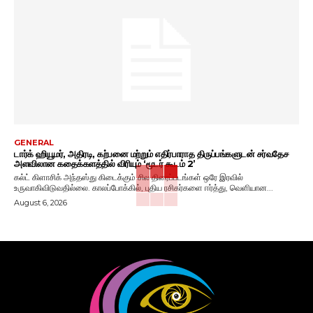
GENERAL
டார்க் ஹியூமர், அதிரடி, கற்பனை மற்றும் எதிர்பாராத திருப்பங்களுடன் சர்வதேச
அளவிலான கதைக்களத்தில் விரியும் ‘மூடர் கூடம் 2’
கல்ட் கிளாசிக் அந்தஸ்து கிடைக்கும் சில திரைப்படங்கள் ஒரே இரவில்
உருவாகிவிடுவதில்லை. காலப்போக்கில், புதிய ரசிகர்களை ஈர்த்து, வெளியான...
August 6, 2026