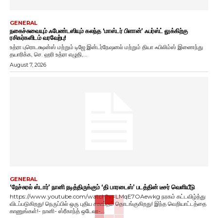
GENERAL
நகைச்சுவையும் ஃபேண்டஸியும் கலந்த ‘மாஸ்டர் பிளான்’ ஃபர்ஸ்ட் லுக்கிற்கு
ரசிகர்களிடம் வரவேற்பு!
உத்ரா புரொடக்ஷன்ஸ் மற்றும் டிஜே இன்டர்நேஷனல் மற்றும் தியா ஃபிலிம்ஸ் இணைந்து
தயாரிக்க, செ. ஹரி உத்ரா எழுதி,...
August 7, 2026
GENERAL
‘நேச்சுரல் ஸ்டார்’ நானி நடித்திருக்கும் ‘தி பாரடைஸ்’ படத்தின் டீசர் வெளியீடு
https://www.youtube.com/watch?v=LMqE7OAewkg நரகம் கட்டவிழ்த்து
விடப்படுகிறது! நெருப்பில் ஒரு புதிய சகாப்தம் தொடங்குகிறது! இந்த வெறியாட்டத்தை
காணுங்கள்!- நானி- ஸ்ரீகாந்த் ஒடேலா-...