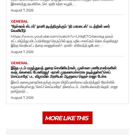
இணைந்து தயாரிக்க, செ. ஹரி உத்ரா எழுதி,...
August 7, 2026
GENERAL
‘நேச்சுரல் ஸ்டார்’ நானி நடித்திருக்கும் ‘தி பாரடைஸ்’ படத்தின் டீசர்
வெளியீடு
https://www.youtube.com/watch?v=LMqE7OAewkg நரகம்
கட்டவிழ்த்து விடப்படுகிறது! நெருப்பில் ஒரு புதிய சகாப்தம் தொடங்குகிறது!
இந்த வெறியாட்டத்தை காணுங்கள்!- நானி- ஸ்ரீகாந்த் ஒடேலா-...
August 7, 2026
GENERAL
இந்த படம் மருத்துவத் துறை செவிலியர்கள், முன்கள பணியாளர்களின்
கஷ்டங்களைப் பேசுகிறது! -தான் முதலமைச்சராக நடித்துள்ள’செய்
செய்யாதே’ பட விழாவில் அரசியல் ஆளுமை ஹெச் ராஜா பேச்சு
இளம் தலைமுறையினருக்கு சமூக விழிப்புணர்வை ஏற்படுத்தும் நோக்கில்
உருவாகியுள்ளது ‘செய்! செய்யாதே!’ திரைப்படம். அரசியல்வாதி ஹெச். ராஜா
தமிழ்நாடு...
August 7, 2026
MORE LIKE THIS