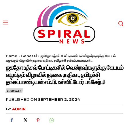
Home
General
ஜகதோ உத்சவ் போட்டிகளில் வென்றவர்களுக்கு கேடயம்
வழங்கும் விழாவில் நடிகை ராதிகா, தமிழச்சி தங்கப்பாண்டியன்...
ஜகதோ உத்சவ் போட்டிகளில் வென்றவர்களுக்கு கேடயம்
வழங்கும் விழாவில் நடிகை ராதிகா, தமிழச்சி
தங்கப்பாண்டியன் எம்.பி. உள்ளிட்டோர் பங்கேற்பு!
GENERAL
PUBLISHED ON
SEPTEMBER 2, 2024
BY
ADMIN