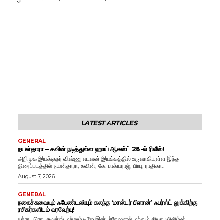
LATEST ARTICLES
GENERAL
நயன்தாரா – கவின் நடித்துள்ள ஹாய் ஆகஸ்ட் 28-ல் ரிலீஸ்!
அறிமுக இயக்குநர் விஷ்ணு எடவன் இயக்கத்தில் உருவாகியுள்ள இந்த
திரைப்படத்தில் நயன்தாரா, கவின், கே. பாக்யராஜ், பிரபு, ராதிகா...
August 7, 2026
GENERAL
நகைச்சுவையும் ஃபேண்டஸியும் கலந்த ‘மாஸ்டர் பிளான்’ ஃபர்ஸ்ட் லுக்கிற்கு
ரசிகர்களிடம் வரவேற்பு!
உத்ரா புரொடக்ஷன்ஸ் மற்றும் டிஜே இன்டர்நேஷனல் மற்றும் தியா ஃபிலிம்ஸ்