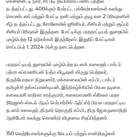
சென்னை, டி நகர், சர் பிடி தியாகராய மண்டபத்தில்
நடத்தப்பட்டது. 400க்கும் மேற்பட்ட பங்கேற்பாளர்கள் கலந்து
கொண்டனர் மற்றும் போட்டி தனி மற்றும் குழு என 2 பிரிவுகளின்
கீழ் நடத்தப்பட்டது, சோலோவில் ஜூனியர், சீனியர் மற்றும் சூப்பர்
சீனியர் பிரிவுகள் இருந்தன. போட்டிக்கு பரதநாட்டியத் துறையில்
புகழ்பெற்ற 12 நடுவர்கள் இருந்தோம். இறுதிப் போட்டிகள்
செப்டம்பர் 1, 2024 அன்று நடைபெற்றன.
பரதநாட்டியத் துறையில் புகழ்பெற்ற நடனக் கலைஞர் டாக்டர்.
பத்மா சுப்ரமணியன் (பத்ம விபூஷன் விருது பெற்றவர்,
நிருத்யோதயா நிறுவனர்), மக்களவையின் எம்.பி., டாக்டர்
தமிழச்சி தங்கப்பாண்டியன், இந்நிகழ்ச்சியில் பிரபல நடிகை
கலையரசி ராதிகா சரத்குமார், கலைமாமணி ஸ்ரீகலா பரதா
(தேஜாஸ் ஸ்கூல் ஆஃப் பெர்பார்மிங் ஆர்ட்ஸ்) பிரபல பரதநாட்டிய
நடனக் கலைஞர், தி.நகர் தொகுதி எம்.பி., திரு ஜே.கருணாநிதி
ஆகியோர் கலந்து கொண்டு விழாவை சிறப்பித்தனர்.
150 வெற்றியாளர்களுக்கு கேடயம் மற்றும் சான்றிதழ்கள்