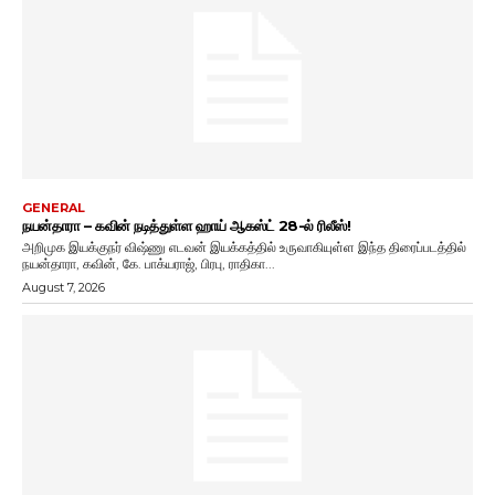
GENERAL
நயன்தாரா – கவின் நடித்துள்ள ஹாய் ஆகஸ்ட் 28-ல் ரிலீஸ்!
அறிமுக இயக்குநர் விஷ்ணு எடவன் இயக்கத்தில் உருவாகியுள்ள இந்த திரைப்படத்தில்
நயன்தாரா, கவின், கே. பாக்யராஜ், பிரபு, ராதிகா...
August 7, 2026