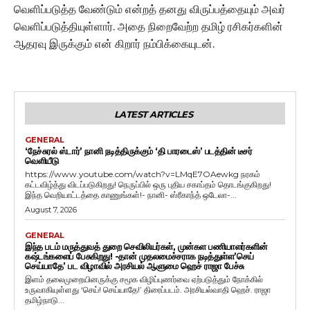
வெளிப்படுத்த வேண்டும் என்றத் தனது விருப்பத்தையும் அவர்
வெளிப்படுத்தியுள்ளார். அதை நிறைவேற்ற தமிழ் ரசிகர்களின்
ஆதரவு இருக்கும் என் கிறார் நம்பிக்கையுடன்.
LATEST ARTICLES
GENERAL
‘நேச்சுரல் ஸ்டார்’ நானி நடித்திருக்கும் ‘தி பாரடைஸ்’ படத்தின் டீசர்
வெளியீடு
https://www.youtube.com/watch?v=LMqE7OAewkg நரகம்
கட்டவிழ்த்து விடப்படுகிறது! நெருப்பில் ஒரு புதிய சகாப்தம் தொடங்குகிறது!
இந்த வெறியாட்டத்தை காணுங்கள்!- நானி- ஸ்ரீகாந்த் ஒடேலா-...
August 7, 2026
GENERAL
இந்த படம் மருத்துவத் துறை செவிலியர்கள், முன்கள பணியாளர்களின்
கஷ்டங்களைப் பேசுகிறது! -தான் முதலமைச்சராக நடித்துள்ள’செய்
செய்யாதே’ பட விழாவில் அரசியல் ஆளுமை ஹெச் ராஜா பேச்சு
இளம் தலைமுறையினருக்கு சமூக விழிப்புணர்வை ஏற்படுத்தும் நோக்கில்
உருவாகியுள்ளது ‘செய்! செய்யாதே!’ திரைப்படம். அரசியல்வாதி ஹெச். ராஜா
தமிழ்நாடு...