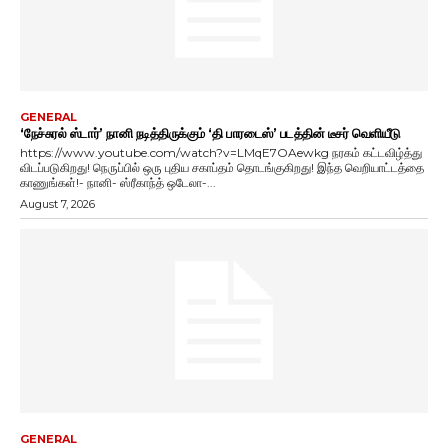
GENERAL
‘நேச்சுரல் ஸ்டார்’ நானி நடித்திருக்கும் ‘தி பாரடைஸ்’ படத்தின் டீசர் வெளியீடு
https://www.youtube.com/watch?v=LMqE7OAewkg நரகம் கட்டவிழ்த்து
விடப்படுகிறது! நெருப்பில் ஒரு புதிய சகாப்தம் தொடங்குகிறது! இந்த வெறியாட்டத்தை
காணுங்கள்!- நானி- ஸ்ரீகாந்த் ஒடேலா-...
August 7, 2026
GENERAL