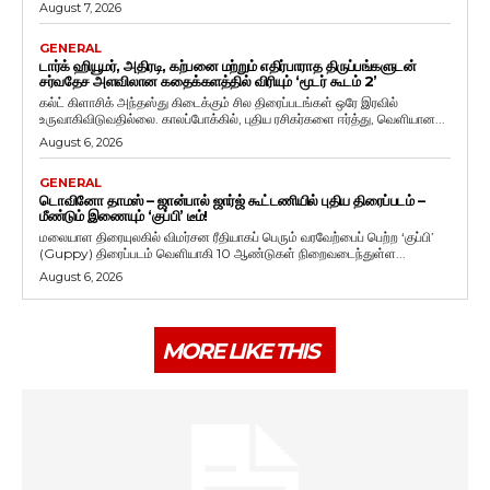
August 7, 2026
GENERAL
டார்க் ஹியூமர், அதிரடி, கற்பனை மற்றும் எதிர்பாராத திருப்பங்களுடன்
சர்வதேச அளவிலான கதைக்களத்தில் விரியும் ‘மூடர் கூடம் 2’
கல்ட் கிளாசிக் அந்தஸ்து கிடைக்கும் சில திரைப்படங்கள் ஒரே இரவில்
உருவாகிவிடுவதில்லை. காலப்போக்கில், புதிய ரசிகர்களை ஈர்த்து, வெளியான...
August 6, 2026
GENERAL
டொவினோ தாமஸ் – ஜான்பால் ஜார்ஜ் கூட்டணியில் புதிய திரைப்படம் –
மீண்டும் இணையும் ‘குப்பி’ டீம்!
மலையாள திரையுலகில் விமர்சன ரீதியாகப் பெரும் வரவேற்பைப் பெற்ற ‘குப்பி’
(Guppy) திரைப்படம் வெளியாகி 10 ஆண்டுகள் நிறைவடைந்துள்ள...
August 6, 2026
MORE LIKE THIS