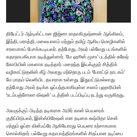
தியேட்டர் ஆர்டிஸ்ட்டான ஜிஜ்னா ராதாகிருஷ்ணன் ஆங்கிலம்,
இந்தி, மராத்தி, மலையாளம் மற்றும் தமிழ் ஆகிய மொழிகளில்
சரளமாகப் பேசக்கூடியவர். தற்போது, ​​அவர் பல்வேறு படங்களில்
கதாநாயகியாக நடித்துள்ளார். ‘மே ஹூன் மூசா’ படத்தில் சுரேஷ்
கோபியின் மகளாக நடித்தார். மறைந்த இயக்குநர் சித்திக்
வழிகாட்டுதலின் கீழ் அவரது மற்றொரு படம் ‘போரட்டு நாடகம்’
மே மாதம் வெளியிட தயாராக உள்ளது. இதுமட்டுமல்லாது
தற்போது அவர் நடிக்க ஒப்பந்தமாகியுள்ள சலாம் புஹாரியின்
‘உடம்பஞ்சோலா விஷன்’ படத்தின் படப்பிடிப்பு நடந்து வருகிறது.
அவருக்குப் பிடித்த நடிகராக அமிர் கான் பெயரைக்
குறிப்பிடுபவர், இன்ஸ்பிரேஷன் என நடிகை சுஷ்மிதா சென்
மற்றும் ஓப்ரா வின்ஃப்ரே ஆகியோரது பெயரை உற்சாகமாக
சொல்கிறார். பல்வேறு கதாபாத்திரங்களில் சிறப்பான நடிப்பை