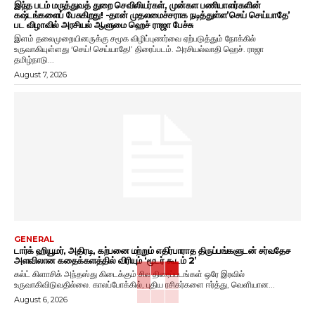
இந்த படம் மருத்துவத் துறை செவிலியர்கள், முன்கள பணியாளர்களின்
கஷ்டங்களைப் பேசுகிறது! -தான் முதலமைச்சராக நடித்துள்ள’செய் செய்யாதே’
பட விழாவில் அரசியல் ஆளுமை ஹெச் ராஜா பேச்சு
இளம் தலைமுறையினருக்கு சமூக விழிப்புணர்வை ஏற்படுத்தும் நோக்கில்
உருவாகியுள்ளது ‘செய்! செய்யாதே!’ திரைப்படம். அரசியல்வாதி ஹெச். ராஜா
தமிழ்நாடு...
August 7, 2026
GENERAL
டார்க் ஹியூமர், அதிரடி, கற்பனை மற்றும் எதிர்பாராத திருப்பங்களுடன் சர்வதேச
அளவிலான கதைக்களத்தில் விரியும் ‘மூடர் கூடம் 2’
கல்ட் கிளாசிக் அந்தஸ்து கிடைக்கும் சில திரைப்படங்கள் ஒரே இரவில்
உருவாகிவிடுவதில்லை. காலப்போக்கில், புதிய ரசிகர்களை ஈர்த்து, வெளியான...
August 6, 2026