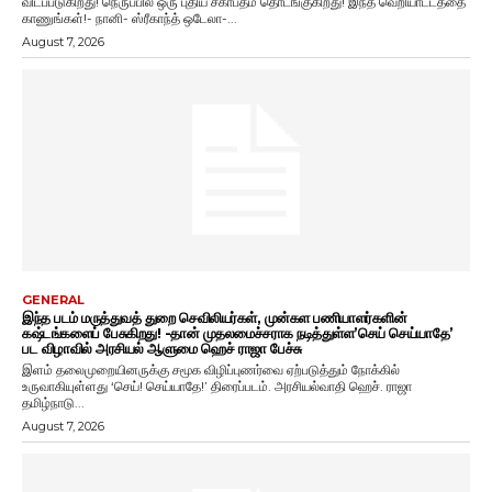
விடப்படுகிறது! நெருப்பில் ஒரு புதிய சகாப்தம் தொடங்குகிறது! இந்த வெறியாட்டத்தை
காணுங்கள்!- நானி- ஸ்ரீகாந்த் ஒடேலா-...
August 7, 2026
GENERAL
இந்த படம் மருத்துவத் துறை செவிலியர்கள், முன்கள பணியாளர்களின்
கஷ்டங்களைப் பேசுகிறது! -தான் முதலமைச்சராக நடித்துள்ள’செய் செய்யாதே’
பட விழாவில் அரசியல் ஆளுமை ஹெச் ராஜா பேச்சு
இளம் தலைமுறையினருக்கு சமூக விழிப்புணர்வை ஏற்படுத்தும் நோக்கில்
உருவாகியுள்ளது ‘செய்! செய்யாதே!’ திரைப்படம். அரசியல்வாதி ஹெச். ராஜா
தமிழ்நாடு...
August 7, 2026