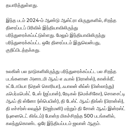
தயாரித்துள்ளது.
இந்த படம் 2024-ம் ஆண்டு ஆஸ்ட்ரா விருதுகளில், சிறந்த
திரைப்படப் பிரிவில் இந்தியாவிலிருந்து
பரிந்துரைக்கப்பட்டுள்ளது. மேலும் இந்தியாவிலிருந்து
பரிந்துரைக்கப்பட்ட ஒரே திரைப்படம் இதுவென்பது,
குறிப்பிடத்தக்கது.
உலகின் பல நாடுகளிலிருந்து பரிந்துரைக்கப்பட்ட பல சிறந்த
படங்களான அனாடமி ஆஃப் எ ஃபால் (பிரான்ஸ்), கான்க்ரீட்
உட்டோபியா (தென் கொரியா), ஃபாலன் லீவ்ஸ் (பின்லாந்து)
ஃபெர்ஃபெக்ட் டேஸ் (ஜப்பான்), ரேடிகல் (மெக்சிகோ), சொசைட்டி
ஆஃப் தி ஸ்னோ (ஸ்பெயின்), தி டேஸ்ட் ஆஃப் திங்ஸ் (பிரான்ஸ்),
தி டீச்சர்ஸ் லவுஞ்ச் (ஜெர்மனி) மற்றும் தி சோன் ஆஃப் இன்ரஸ்ட்
(யுனைடெட் கிங்டம்) போன்ற மிகச்சிறந்த 500 படங்களில்,
கலந்துகொண்ட ஒரே இந்தியப்படம் ஜவான் ஆகும்.