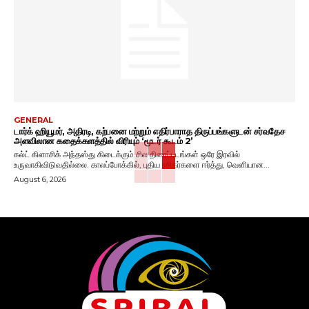
GENERAL
டார்க் ஹியூமர், அதிரடி, கற்பனை மற்றும் எதிர்பாராத திருப்பங்களுடன் சர்வதேச
அளவிலான கதைக்களத்தில் விரியும் ‘மூடர் கூடம் 2’
கல்ட் கிளாசிக் அந்தஸ்து கிடைக்கும் சில திரைப்படங்கள் ஒரே இரவில்
உருவாகிவிடுவதில்லை. காலப்போக்கில், புதிய ரசிகர்களை ஈர்த்து, வெளியான...
August 6, 2026