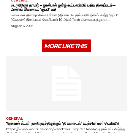
GENERAL
டொவினோ தாமஸ் – ஜான்பால் ஜார்ஜ் கூட்டணியில் புதிய திரைப்படம் –
மீண்டும் இணையும் ‘குப்பி’ டீம்!
மலையாள திரையுலகில் விமர்சன ரீதியாகப் பெரும் வரவேற்பைப் பெற்ற ‘குப்பி’
(Guppy) திரைப்படம் வெளியாகி 10 ஆண்டுகள் நிறைவடைந்துள்ள...
August 6, 2026
MORE LIKE THIS
GENERAL
‘நேச்சுரல் ஸ்டார்’ நானி நடித்திருக்கும் ‘தி பாரடைஸ்’ படத்தின் டீசர் வெளியீடு
https://www.youtube.com/watch?v=LMqE7OAewkg நரகம் கட்டவிழ்த்து