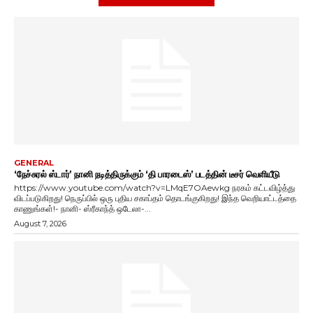
GENERAL
‘நேச்சுரல் ஸ்டார்’ நானி நடித்திருக்கும் ‘தி பாரடைஸ்’ படத்தின் டீசர் வெளியீடு
https://www.youtube.com/watch?v=LMqE7OAewkg நரகம் கட்டவிழ்த்து
விடப்படுகிறது! நெருப்பில் ஒரு புதிய சகாப்தம் தொடங்குகிறது! இந்த வெறியாட்டத்தை
காணுங்கள்!- நானி- ஸ்ரீகாந்த் ஒடேலா-...
August 7, 2026