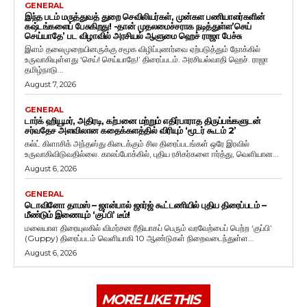
GENERAL
இந்த படம் மருத்துவத் துறை செவிலியர்கள், முன்கள பணியாளர்களின்
கஷ்டங்களைப் பேசுகிறது! -தான் முதலமைச்சராக நடித்துள்ள’செய்
செய்யாதே’ பட விழாவில் அரசியல் ஆளுமை ஹெச் ராஜா பேச்சு
இளம் தலைமுறையினருக்கு சமூக விழிப்புணர்வை ஏற்படுத்தும் நோக்கில்
உருவாகியுள்ளது ‘செய்! செய்யாதே!’ திரைப்படம். அரசியல்வாதி ஹெச். ராஜா
தமிழ்நாடு...
August 7, 2026
GENERAL
டார்க் ஹியூமர், அதிரடி, கற்பனை மற்றும் எதிர்பாராத திருப்பங்களுடன்
சர்வதேச அளவிலான கதைக்களத்தில் விரியும் ‘மூடர் கூடம் 2’
கல்ட் கிளாசிக் அந்தஸ்து கிடைக்கும் சில திரைப்படங்கள் ஒரே இரவில்
உருவாகிவிடுவதில்லை. காலப்போக்கில், புதிய ரசிகர்களை ஈர்த்து, வெளியான...
August 6, 2026
GENERAL
டொவினோ தாமஸ் – ஜான்பால் ஜார்ஜ் கூட்டணியில் புதிய திரைப்படம் –
மீண்டும் இணையும் ‘குப்பி’ டீம்!
மலையாள திரையுலகில் விமர்சன ரீதியாகப் பெரும் வரவேற்பைப் பெற்ற ‘குப்பி’
(Guppy) திரைப்படம் வெளியாகி 10 ஆண்டுகள் நிறைவடைந்துள்ள...
August 6, 2026
MORE LIKE THIS