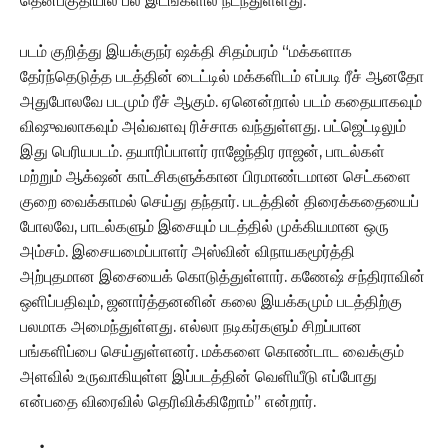
தென்பகுதியில் பல இடங்களில் நடந்துள்ளது.
படம் குறித்து இயக்குநர் ஷக்தி சிதம்பரம் “மக்களாக
தேர்ந்தெடுத்த படத்தின் டைட்டில் மக்களிடம் எப்படி ரீச் ஆனதோ
அதுபோலவே படமும் ரீச் ஆகும். ஏனென்றால் படம் கதையாகவும்
விஷுவலாகவும் அவ்வளவு ரிச்சாக வந்துள்ளது. பட்ஜெட்டிலும்
இது பெரியபடம். தயாரிப்பாளர் ராஜேந்திர ராஜன், பாடல்கள்
மற்றும் ஆக்‌ஷன் காட்சிகளுக்கான பிரமாண்டமான செட்களை
குறை வைக்காமல் செய்து தந்தார். படத்தின் திரைக்கதையைப்
போலவே, பாடல்களும் இசையும் படத்தில் முக்கியமான ஒரு
அம்சம். இசையமைப்பாளர் அஸ்வின் விநாயகமூர்த்தி
அற்புதமான இசையைக் கொடுத்துள்ளார். கணேஷ் சந்திராவின்
ஒளிப்பதிவும், ஜனார்த்தனனின் கலை இயக்கமும் படத்திற்கு
பலமாக அமைந்துள்ளது. எல்லா நடிகர்களும் சிறப்பான
பங்களிப்பை செய்துள்ளனர். மக்களை கொண்டாட வைக்கும்
அளவில் உருவாகியுள்ள இப்படத்தின் வெளியீடு எப்போது
என்பதை விரைவில் தெரிவிக்கிறோம்” என்றார்.