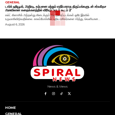
GENERAL
டார்க் ஹியூமர், அதிரடி, கற்பனை மற்றும் எதிர்பாராத திருப்பங்களுடன் சர்வதேச
அளவிலான கதைக்களத்தில் விரியும் ‘மூடர் கூடம் 2’
கல்ட் கிளாசிக் அந்தஸ்து கிடைக்கும் சில திரைப்படங்கள் ஒரே இரவில்
உருவாகிவிடுவதில்லை. காலப்போக்கில், புதிய ரசிகர்களை ஈர்த்து, வெளியான...
August 6, 2026
News & Views
HOME
GENERAL