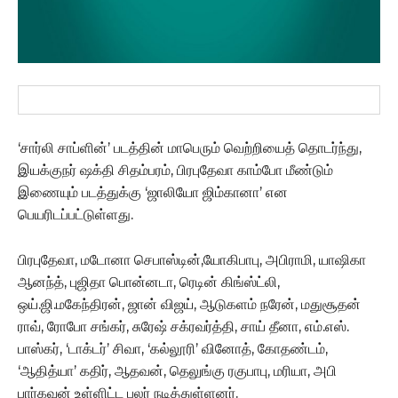
‘சார்லி சாப்ளின்’ படத்தின் மாபெரும் வெற்றியைத் தொடர்ந்து,
இயக்குநர் ஷக்தி சிதம்பரம், பிரபுதேவா காம்போ மீண்டும்
இணையும் படத்துக்கு ‘ஜாலியோ ஜிம்கானா’ என
பெயரிடப்பட்டுள்ளது.
பிரபுதேவா, மடோனா செபாஸ்டின்,யோகிபாபு, அபிராமி, யாஷிகா
ஆனந்த், புஜிதா பொன்னடா, ரெடின் கிங்ஸ்ட்லி,
ஒய்.ஜி.மகேந்திரன், ஜான் விஜய், ஆடுகளம் நரேன், மதுசூதன்
ராவ், ரோபோ சங்கர், சுரேஷ் சக்ரவர்த்தி, சாய் தீனா, எம்.எஸ்.
பாஸ்கர், ‘டாக்டர்’ சிவா, ‘கல்லூரி’ வினோத், கோதண்டம்,
‘ஆதித்யா’ கதிர், ஆதவன், தெலுங்கு ரகுபாபு, மரியா, அபி
பார்கவன் உள்ளிட்ட பலர் நடித்துள்ளனர்.