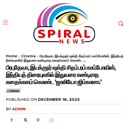
Home
Cinema
பிரபுதேவா, இயக்குநர் ஷக்தி சிதம்பரம் காம்போவின், இந்தியத்
திரையுலகில் இதுவரை கண்டிராத கதைக்களம் கொண்ட ...
பிரபுதேவா, இயக்குநர் ஷக்தி சிதம்பரம் காம்போவின்,
இந்தியத் திரையுலகில் இதுவரை கண்டிராத
கதைக்களம் கொண்ட ‘ஜாலியோ ஜிம்கானா.’
CINEMA
PUBLISHED ON
DECEMBER 16, 2023
BY
ADMIN