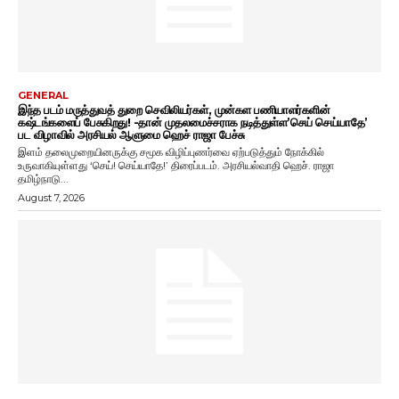
GENERAL
இந்த படம் மருத்துவத் துறை செவிலியர்கள், முன்கள பணியாளர்களின்
கஷ்டங்களைப் பேசுகிறது! -தான் முதலமைச்சராக நடித்துள்ள’செய் செய்யாதே’
பட விழாவில் அரசியல் ஆளுமை ஹெச் ராஜா பேச்சு
இளம் தலைமுறையினருக்கு சமூக விழிப்புணர்வை ஏற்படுத்தும் நோக்கில்
உருவாகியுள்ளது ‘செய்! செய்யாதே!’ திரைப்படம். அரசியல்வாதி ஹெச். ராஜா
தமிழ்நாடு...
August 7, 2026