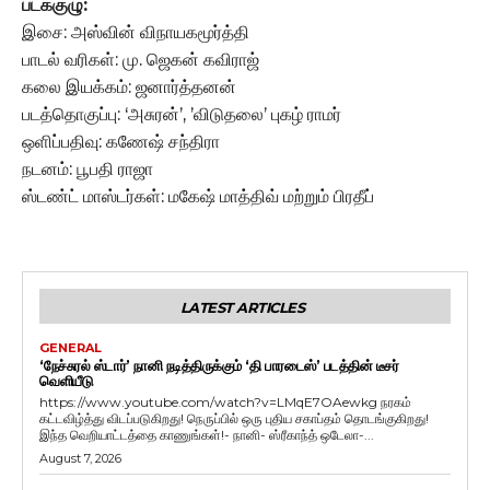
படக்குழு:
இசை: அஸ்வின் விநாயகமூர்த்தி
பாடல் வரிகள்: மு. ஜெகன் கவிராஜ்
கலை இயக்கம்: ஜனார்த்தனன்
படத்தொகுப்பு: ‘அசுரன்’, ’விடுதலை’ புகழ் ராமர்
ஒளிப்பதிவு: கணேஷ் சந்திரா
நடனம்: பூபதி ராஜா
ஸ்டண்ட் மாஸ்டர்கள்: மகேஷ் மாத்திவ் மற்றும் பிரதீப்
LATEST ARTICLES
GENERAL
‘நேச்சுரல் ஸ்டார்’ நானி நடித்திருக்கும் ‘தி பாரடைஸ்’ படத்தின் டீசர்
வெளியீடு
https://www.youtube.com/watch?v=LMqE7OAewkg நரகம்
கட்டவிழ்த்து விடப்படுகிறது! நெருப்பில் ஒரு புதிய சகாப்தம் தொடங்குகிறது!
இந்த வெறியாட்டத்தை காணுங்கள்!- நானி- ஸ்ரீகாந்த் ஒடேலா-...
August 7, 2026