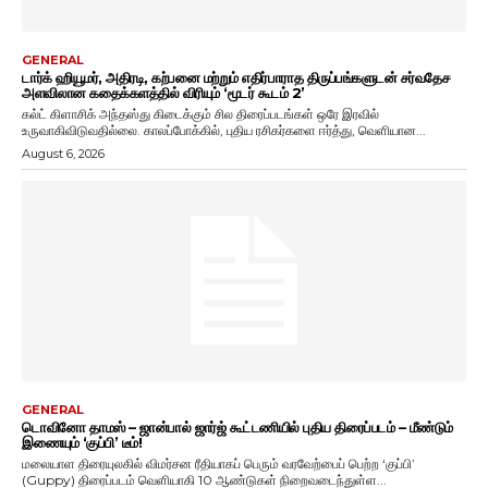
GENERAL
டார்க் ஹியூமர், அதிரடி, கற்பனை மற்றும் எதிர்பாராத திருப்பங்களுடன் சர்வதேச
அளவிலான கதைக்களத்தில் விரியும் ‘மூடர் கூடம் 2’
கல்ட் கிளாசிக் அந்தஸ்து கிடைக்கும் சில திரைப்படங்கள் ஒரே இரவில்
உருவாகிவிடுவதில்லை. காலப்போக்கில், புதிய ரசிகர்களை ஈர்த்து, வெளியான...
August 6, 2026
GENERAL
டொவினோ தாமஸ் – ஜான்பால் ஜார்ஜ் கூட்டணியில் புதிய திரைப்படம் – மீண்டும்
இணையும் ‘குப்பி’ டீம்!
மலையாள திரையுலகில் விமர்சன ரீதியாகப் பெரும் வரவேற்பைப் பெற்ற ‘குப்பி’
(Guppy) திரைப்படம் வெளியாகி 10 ஆண்டுகள் நிறைவடைந்துள்ள...