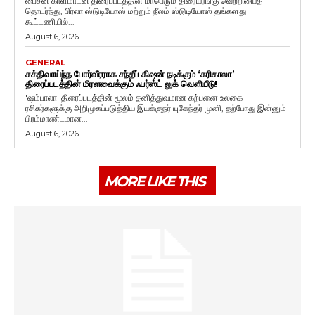
பைசன் காளமாடன் திரைப்படத்தின் மாபெரும் திரையரங்கு வெற்றியைத்
தொடர்ந்து, பிர்லா ஸ்டுடியோஸ் மற்றும் நீலம் ஸ்டுடியோஸ் தங்களது
கூட்டணியில்...
August 6, 2026
GENERAL
சக்திவாய்ந்த போர்வீரராக சந்தீப் கிஷன் நடிக்கும் ‘கரிகாலா’
திரைப்படத்தின் மிரளவைக்கும் ஃபர்ஸ்ட் லுக் வெளியீடு!
'ஷம்பாலா' திரைப்படத்தின் மூலம் தனித்துவமான கற்பனை உலகை
ரசிகர்களுக்கு அறிமுகப்படுத்திய இயக்குநர் யுகேந்தர் முனி, தற்போது இன்னும்
பிரம்மாண்டமான...
August 6, 2026
MORE LIKE THIS