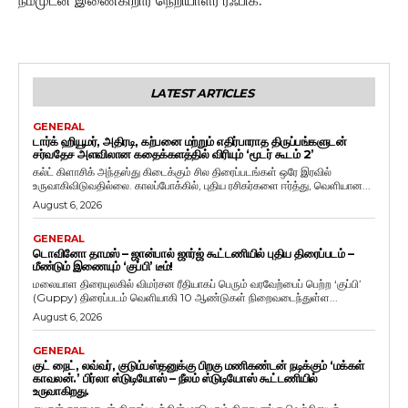
நம்முடன் இணைகிறார் நெறியாளர் ரஃபிக்.
LATEST ARTICLES
GENERAL
டார்க் ஹியூமர், அதிரடி, கற்பனை மற்றும் எதிர்பாராத திருப்பங்களுடன்
சர்வதேச அளவிலான கதைக்களத்தில் விரியும் ‘மூடர் கூடம் 2’
கல்ட் கிளாசிக் அந்தஸ்து கிடைக்கும் சில திரைப்படங்கள் ஒரே இரவில்
உருவாகிவிடுவதில்லை. காலப்போக்கில், புதிய ரசிகர்களை ஈர்த்து, வெளியான...
August 6, 2026
GENERAL
டொவினோ தாமஸ் – ஜான்பால் ஜார்ஜ் கூட்டணியில் புதிய திரைப்படம் –
மீண்டும் இணையும் ‘குப்பி’ டீம்!
மலையாள திரையுலகில் விமர்சன ரீதியாகப் பெரும் வரவேற்பைப் பெற்ற ‘குப்பி’
(Guppy) திரைப்படம் வெளியாகி 10 ஆண்டுகள் நிறைவடைந்துள்ள...
August 6, 2026
GENERAL
குட் நைட், லவ்வர், குடும்பஸ்தனுக்கு பிறகு மணிகண்டன் நடிக்கும் ‘மக்கள்
காவலன்.’ பிர்லா ஸ்டுடியோஸ் – நீலம் ஸ்டுடியோஸ் கூட்டணியில்
உருவாகிறது.