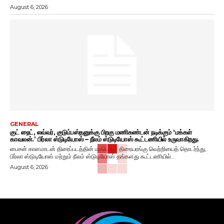
August 6, 2026
GENERAL
குட் நைட், லவ்வர், குடும்பஸ்தனுக்கு பிறகு மணிகண்டன் நடிக்கும் ‘மக்கள்
காவலன்.’ பிர்லா ஸ்டுடியோஸ் – நீலம் ஸ்டுடியோஸ் கூட்டணியில் உருவாகிறது.
பைசன் காளமாடன் திரைப்படத்தின் மாபெரும் திரையரங்கு வெற்றியைத் தொடர்ந்து,
பிர்லா ஸ்டுடியோஸ் மற்றும் நீலம் ஸ்டுடியோஸ் தங்களது கூட்டணியில்...
August 6, 2026