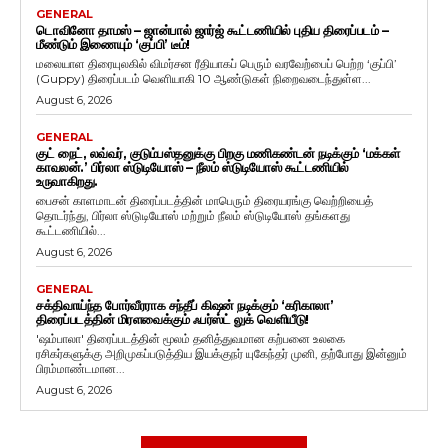
GENERAL
டொவினோ தாமஸ் – ஜான்பால் ஜார்ஜ் கூட்டணியில் புதிய திரைப்படம் –
மீண்டும் இணையும் ‘குப்பி’ டீம்!
மலையாள திரையுலகில் விமர்சன ரீதியாகப் பெரும் வரவேற்பைப் பெற்ற ‘குப்பி’
(Guppy) திரைப்படம் வெளியாகி 10 ஆண்டுகள் நிறைவடைந்துள்ள...
August 6, 2026
GENERAL
குட் நைட், லவ்வர், குடும்பஸ்தனுக்கு பிறகு மணிகண்டன் நடிக்கும் ‘மக்கள்
காவலன்.’ பிர்லா ஸ்டுடியோஸ் – நீலம் ஸ்டுடியோஸ் கூட்டணியில்
உருவாகிறது.
பைசன் காளமாடன் திரைப்படத்தின் மாபெரும் திரையரங்கு வெற்றியைத்
தொடர்ந்து, பிர்லா ஸ்டுடியோஸ் மற்றும் நீலம் ஸ்டுடியோஸ் தங்களது
கூட்டணியில்...
August 6, 2026
GENERAL
சக்திவாய்ந்த போர்வீரராக சந்தீப் கிஷன் நடிக்கும் ‘கரிகாலா’
திரைப்படத்தின் மிரளவைக்கும் ஃபர்ஸ்ட் லுக் வெளியீடு!
'ஷம்பாலா' திரைப்படத்தின் மூலம் தனித்துவமான கற்பனை உலகை
ரசிகர்களுக்கு அறிமுகப்படுத்திய இயக்குநர் யுகேந்தர் முனி, தற்போது இன்னும்
பிரம்மாண்டமான...
August 6, 2026