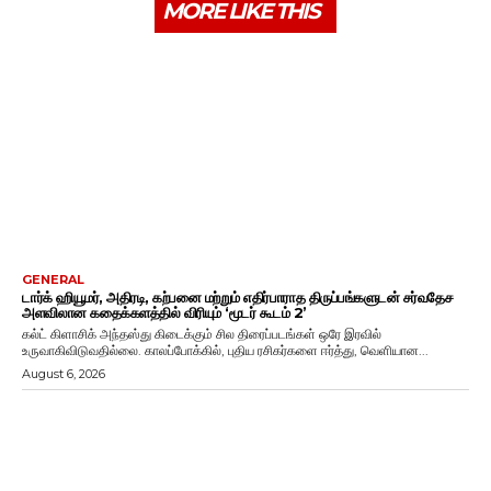
MORE LIKE THIS
GENERAL
டார்க் ஹியூமர், அதிரடி, கற்பனை மற்றும் எதிர்பாராத திருப்பங்களுடன் சர்வதேச
அளவிலான கதைக்களத்தில் விரியும் ‘மூடர் கூடம் 2’
கல்ட் கிளாசிக் அந்தஸ்து கிடைக்கும் சில திரைப்படங்கள் ஒரே இரவில்
உருவாகிவிடுவதில்லை. காலப்போக்கில், புதிய ரசிகர்களை ஈர்த்து, வெளியான...
August 6, 2026