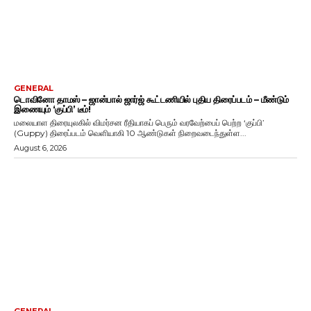
GENERAL
டொவினோ தாமஸ் – ஜான்பால் ஜார்ஜ் கூட்டணியில் புதிய திரைப்படம் – மீண்டும்
இணையும் ‘குப்பி’ டீம்!
மலையாள திரையுலகில் விமர்சன ரீதியாகப் பெரும் வரவேற்பைப் பெற்ற ‘குப்பி’
(Guppy) திரைப்படம் வெளியாகி 10 ஆண்டுகள் நிறைவடைந்துள்ள...
August 6, 2026
GENERAL