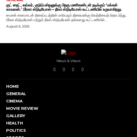
குட் நைட், லவ்வர், குடும்பஸ்தனுக்கு பிறகு மணிகண்டன் நடிக்கும் ‘மக்கள்
காவலன்.’ பிர்லா ஸ்டுடியோஸ் – நீலம் ஸ்டுடியோஸ் கூட்டணியில் உருவாகிறது.
பைசன் காளமாடன் திரைப்படத்தின் மாபெரும் திரையரங்கு வெற்றியைத் தொடர்ந்து,
பிர்லா ஸ்டுடியோஸ் மற்றும் நீலம் ஸ்டுடியோஸ் தங்களது கூட்டணியில்...
August 6, 2026
News & Views
HOME
GENERAL
CINEMA
MOVIE REVIEW
GALLERY
HEALTH
POLITICS