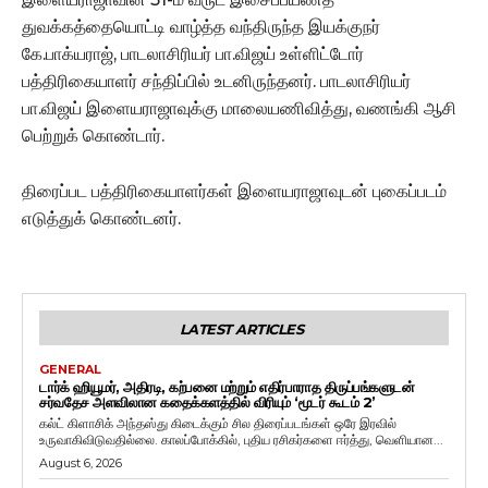
துவக்கத்தையொட்டி வாழ்த்த வந்திருந்த இயக்குநர்
கே.பாக்யராஜ், பாடலாசிரியர் பா.விஜய் உள்ளிட்டோர்
பத்திரிகையாளர் சந்திப்பில் உடனிருந்தனர். பாடலாசிரியர்
பா.விஜய் இளையராஜாவுக்கு மாலையணிவித்து, வணங்கி ஆசி
பெற்றுக் கொண்டார்.
திரைப்பட பத்திரிகையாளர்கள் இளையராஜாவுடன் புகைப்படம்
எடுத்துக் கொண்டனர்.
LATEST ARTICLES
GENERAL
டார்க் ஹியூமர், அதிரடி, கற்பனை மற்றும் எதிர்பாராத திருப்பங்களுடன்
சர்வதேச அளவிலான கதைக்களத்தில் விரியும் ‘மூடர் கூடம் 2’
கல்ட் கிளாசிக் அந்தஸ்து கிடைக்கும் சில திரைப்படங்கள் ஒரே இரவில்
உருவாகிவிடுவதில்லை. காலப்போக்கில், புதிய ரசிகர்களை ஈர்த்து, வெளியான...
August 6, 2026