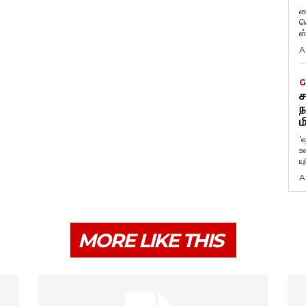
ப
வ
ஸ
A
G
ச
ந
ம
'
உ
ய
A
MORE LIKE THIS