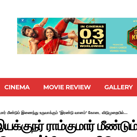
CINEMA
MOVIE REVIEW
GALLERY
ுமார் மீண்டும் இணைந்து உருவாக்கும் ‘இரண்டு வானம்' கோடை விடுமுறையில்...
யக்குநர் ராம்குமார் மீண்ட