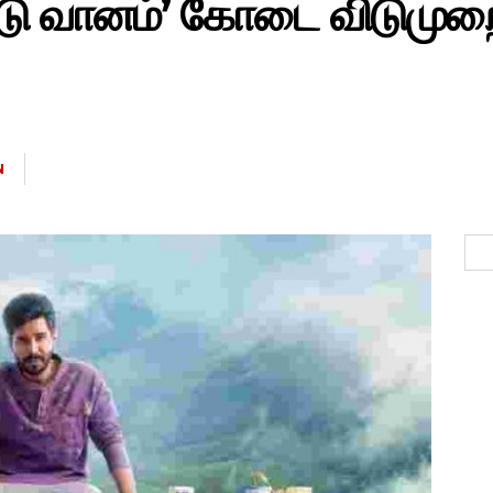
்டு வானம்’ கோடை விடுமுறை
N