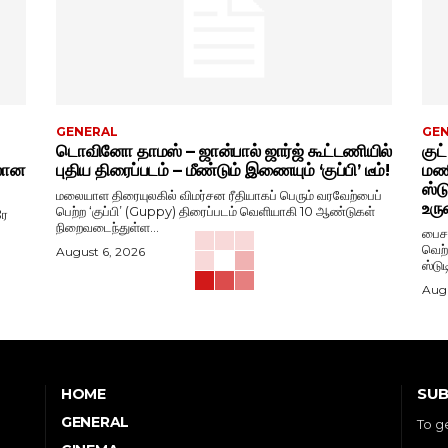
GENERAL
GE
டொவினோ தாமஸ் – ஜான்பால் ஜார்ஜ் கூட்டணியில்
குட
ிலான
புதிய திரைப்படம் – மீண்டும் இணையும் ‘குப்பி’ டீம்!
மணி
ஸ்ட
மலையாள திரையுலகில் விமர்சன ரீதியாகப் பெரும் வரவேற்பைப்
உரு
பெற்ற ‘குப்பி’ (Guppy) திரைப்படம் வெளியாகி 10 ஆண்டுகள்
ரே
நிறைவடைந்துள்ள...
பைசன
வெற்
August 6, 2026
ஸ்டு
Augu
SUB
HOME
GENERAL
To g