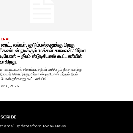
NERAL
் நைட், லவ்வர், குடும்பஸ்தனுக்கு பிறகு
கண்டன் நடிக்கும் ‘மக்கள் காவலன்.’ பிர்லா
ுடியோஸ் – நீலம் ஸ்டுடியோஸ் கூட்டணியில்
வாகிறது.
் காளமாடன் திரைப்படத்தின் மாபெரும் திரையரங்கு
றியைத் தொடர்ந்து, பிர்லா ஸ்டுடியோஸ் மற்றும் நீலம்
டியோஸ் தங்களது கூட்டணியில்...
st 6, 2026
SCRIBE
et email updates from Today News.