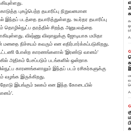
எ
்கியுள்ளது.
அ
கொடுத்த புகழ்பெற்ற தயாரிப்பு நிறுவனமான
க
ல் இந்தப் படத்தை தயாரித்துள்ளது. உயர்தர தயாரிப்பு
க
ஒ
றும் தொழில்நுட்ப தரத்தில் சிறந்த அனுபவத்தை
ர
ுவாகியுள்ளது. விஷ்ணு விஷாலுக்கு ஜோடியாக மமிதா
A
் மனதை நிச்சயம் கவரும் என எதிர்பார்க்கப்படுகிறது.
 கூட்டணி போன்ற காரணங்களால் ’இரண்டு வானம்’
G
ட
ில் அதிகம் பேசப்படும் படங்களில் ஒன்றாக
க
இ
ல்நுட்ப காரணங்களாலும் இந்தப் படம் ரசிகர்களுக்கு
ம
் வழங்க இருக்கிறது.
வ
த்தோடு இயங்கும் உலகம் என இந்த கோடையில்
வ
A
ானம்’.
G
க
ம
ப
க