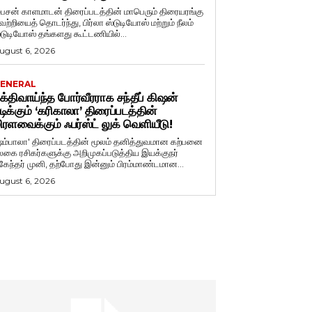
ைசன் காளமாடன் திரைப்படத்தின் மாபெரும் திரையரங்கு
ெற்றியைத் தொடர்ந்து, பிர்லா ஸ்டுடியோஸ் மற்றும் நீலம்
்டுடியோஸ் தங்களது கூட்டணியில்...
ugust 6, 2026
ENERAL
க்திவாய்ந்த போர்வீரராக சந்தீப் கிஷன்
டிக்கும் ‘கரிகாலா’ திரைப்படத்தின்
ிரளவைக்கும் ஃபர்ஸ்ட் லுக் வெளியீடு!
ஷம்பாலா' திரைப்படத்தின் மூலம் தனித்துவமான கற்பனை
லகை ரசிகர்களுக்கு அறிமுகப்படுத்திய இயக்குநர்
ுகேந்தர் முனி, தற்போது இன்னும் பிரம்மாண்டமான...
ugust 6, 2026