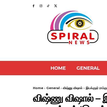
HOME
GENERAL
Home
General
விஷ்ணு விஷால் - இயக்குநர் ராம்க
விஷ்ணு விஷால் – இ