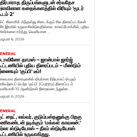
திர்பாராத திருப்பங்களுடன் சர்வதேச
ளவிலான கதைக்களத்தில் விரியும் ‘மூடர்
ூடம் 2’
ல்ட் கிளாசிக் அந்தஸ்து கிடைக்கும் சில திரைப்படங்கள்
ரே இரவில் உருவாகிவிடுவதில்லை. காலப்போக்கில், புதிய
சிகர்களை ஈர்த்து, வெளியான...
ugust 6, 2026
ENERAL
ொவினோ தாமஸ் – ஜான்பால் ஜார்ஜ்
ூட்டணியில் புதிய திரைப்படம் – மீண்டும்
ணையும் ‘குப்பி’ டீம்!
லையாள திரையுலகில் விமர்சன ரீதியாகப் பெரும்
ரவேற்பைப் பெற்ற ‘குப்பி’ (Guppy) திரைப்படம்
ெளியாகி 10 ஆண்டுகள் நிறைவடைந்துள்ள...
ugust 6, 2026
ENERAL
ுட் நைட், லவ்வர், குடும்பஸ்தனுக்கு பிறகு
ணிகண்டன் நடிக்கும் ‘மக்கள் காவலன்.’
ிர்லா ஸ்டுடியோஸ் – நீலம் ஸ்டுடியோஸ்
ூட்டணியில் உருவாகிறது.