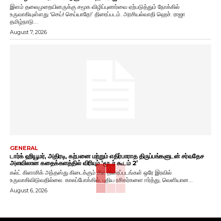
இளம் தலைமுறையினருக்கு சமூக விழிப்புணர்வை ஏற்படுத்தும் நோக்கில்
உருவாகியுள்ளது ‘செய்! செய்யாதே!’ திரைப்படம். அரசியல்வாதி ஹெச். ராஜா
தமிழ்நாடு...
August 7, 2026
GENERAL
டார்க் ஹியூமர், அதிரடி, கற்பனை மற்றும் எதிர்பாராத திருப்பங்களுடன் சர்வதேச
அளவிலான கதைக்களத்தில் விரியும் ‘மூடர் கூடம் 2’
கல்ட் கிளாசிக் அந்தஸ்து கிடைக்கும் சில திரைப்படங்கள் ஒரே இரவில்
உருவாகிவிடுவதில்லை. காலப்போக்கில், புதிய ரசிகர்களை ஈர்த்து, வெளியான...
August 6, 2026