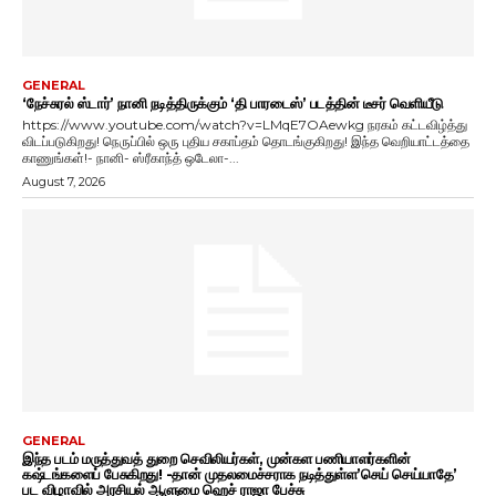
GENERAL
‘நேச்சுரல் ஸ்டார்’ நானி நடித்திருக்கும் ‘தி பாரடைஸ்’ படத்தின் டீசர் வெளியீடு
https://www.youtube.com/watch?v=LMqE7OAewkg நரகம் கட்டவிழ்த்து
விடப்படுகிறது! நெருப்பில் ஒரு புதிய சகாப்தம் தொடங்குகிறது! இந்த வெறியாட்டத்தை
காணுங்கள்!- நானி- ஸ்ரீகாந்த் ஒடேலா-...
August 7, 2026
GENERAL
இந்த படம் மருத்துவத் துறை செவிலியர்கள், முன்கள பணியாளர்களின்
கஷ்டங்களைப் பேசுகிறது! -தான் முதலமைச்சராக நடித்துள்ள’செய் செய்யாதே’
பட விழாவில் அரசியல் ஆளுமை ஹெச் ராஜா பேச்சு