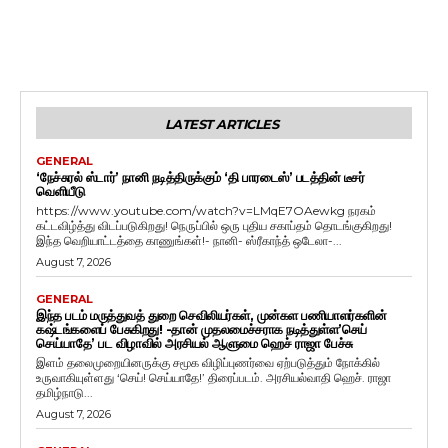
LATEST ARTICLES
GENERAL
‘நேச்சுரல் ஸ்டார்’ நானி நடித்திருக்கும் ‘தி பாரடைஸ்’ படத்தின் டீசர்
வெளியீடு
https://www.youtube.com/watch?v=LMqE7OAewkg நரகம்
கட்டவிழ்த்து விடப்படுகிறது! நெருப்பில் ஒரு புதிய சகாப்தம் தொடங்குகிறது!
இந்த வெறியாட்டத்தை காணுங்கள்!- நானி- ஸ்ரீகாந்த் ஒடேலா-...
August 7, 2026
GENERAL
இந்த படம் மருத்துவத் துறை செவிலியர்கள், முன்கள பணியாளர்களின்
கஷ்டங்களைப் பேசுகிறது! -தான் முதலமைச்சராக நடித்துள்ள’செய்
செய்யாதே’ பட விழாவில் அரசியல் ஆளுமை ஹெச் ராஜா பேச்சு
இளம் தலைமுறையினருக்கு சமூக விழிப்புணர்வை ஏற்படுத்தும் நோக்கில்
உருவாகியுள்ளது ‘செய்! செய்யாதே!’ திரைப்படம். அரசியல்வாதி ஹெச். ராஜா
தமிழ்நாடு...
August 7, 2026