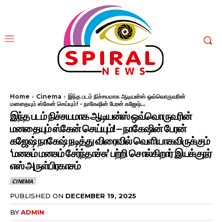
Home
Cinema
இந்த படம் நிச்சயமாக ஆடியன்ஸ் ஒவ்வொருவரின்
மனதையும் ஸ்கேன் செய்யும்! - நாகேஷின் பேரன் கஜேஷ்...
இந்த படம் நிச்சயமாக ஆடியன்ஸ் ஒவ்வொருவரின்
மனதையும் ஸ்கேன் செய்யும்! – நாகேஷின் பேரன்
கஜேஷ் நாகேஷ் நடித்து விரைவில் வெளியாகவிருக்கும்
‘மனசும் மனசும் சேர்ந்தாச்சு’ பற்றி சொல்கிறார் இயக்குநர்
எஸ் அருள்பிரகாசம்
CINEMA
PUBLISHED ON
DECEMBER 19, 2025
BY
ADMIN