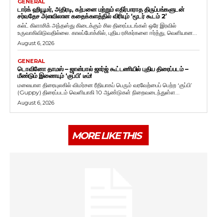
GENERAL
டார்க் ஹியூமர், அதிரடி, கற்பனை மற்றும் எதிர்பாராத திருப்பங்களுடன்
சர்வதேச அளவிலான கதைக்களத்தில் விரியும் ‘மூடர் கூடம் 2’
கல்ட் கிளாசிக் அந்தஸ்து கிடைக்கும் சில திரைப்படங்கள் ஒரே இரவில்
உருவாகிவிடுவதில்லை. காலப்போக்கில், புதிய ரசிகர்களை ஈர்த்து, வெளியான...
August 6, 2026
GENERAL
டொவினோ தாமஸ் – ஜான்பால் ஜார்ஜ் கூட்டணியில் புதிய திரைப்படம் –
மீண்டும் இணையும் ‘குப்பி’ டீம்!
மலையாள திரையுலகில் விமர்சன ரீதியாகப் பெரும் வரவேற்பைப் பெற்ற ‘குப்பி’
(Guppy) திரைப்படம் வெளியாகி 10 ஆண்டுகள் நிறைவடைந்துள்ள...
August 6, 2026
MORE LIKE THIS