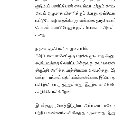
குடும்பப் பணிப்பெண் தாயவ்வா மற்றும் கா
அவள் ஆழமாக விசாரிக்கும் போது, ஒவ்வொரு
மட்டுமே வழிவகுக்கிறது என்பதை ஜாஜி உணர்க
கொண்டாளா? மேலும் முக்கியமாக – அவள் உய
கதை.
நடிகை குஷி ரவி கூறுகையில்:
”‘அய்யனா மானே’ ஒரு மறக்க முடியாத அனுபவம்
ஆகியவற்றை வெளிப்படுத்துவது சவாலானதாய
திருப்தி அளித்த பாத்திரமாக அமைந்தது. இந்
என்று நாங்கள் எதிர்பார்க்கவில்லை. இப்போது 
மகிழ்ச்சியைத் தந்துள்ளது. இதற்காக ZEE5 ம
கூறிக்கொள்கிறேன்.”
இயக்குநர் ரமேஷ் இந்திரா “அய்யனா மானே எனத
பற்றிய எண்ணங்களிலிருந்து உருவானது. இது 