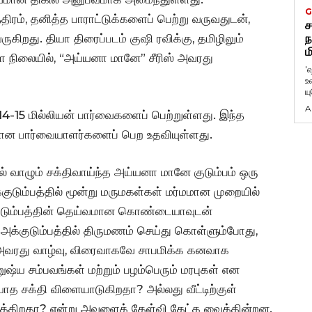
G
ிரம், தனித்த பாராட்டுக்களைப் பெற்று வருவதுடன்,
ச
ருகிறது. தியா திரைப்படம் குஷி ரவிக்கு, தமிழிலும்
ந
ம
ள்ள நிலையில், “அய்யனா மானே” சீரிஸ் அவரது
'
உ
ய
A
் 14-15 மில்லியன் பார்வைகளைப் பெற்றுள்ளது. இந்த
திகமான பார்வையாளர்களைப் பெற உதவியுள்ளது.
ில் வாழும் சக்திவாய்ந்த அய்யனா மானே குடும்பம் ஒரு
டும்பத்தில் மூன்று மருமகள்கள் மர்மமான முறையில்
ுடும்பத்தின் தெய்வமான கொண்டையாவுடன்
அக்குடும்பத்தில் திருமணம் செய்து கொள்ளும்போது,
அவரது வாழ்வு, விரைவாகவே சாபமிக்க கனவாக
னுஷ்ய சம்பவங்கள் மற்றும் பழம்பெரும் மரபுகள் என
ாத சக்தி விளையாடுகிறதா? அல்லது வீட்டிற்குள்
க்கிறதா? என்று அவளைக் கேள்வி கேட்க வைக்கின்றன.