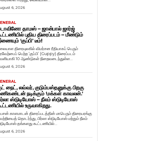
ugust 6, 2026
ENERAL
ொவினோ தாமஸ் – ஜான்பால் ஜார்ஜ்
ூட்டணியில் புதிய திரைப்படம் – மீண்டும்
ணையும் ‘குப்பி’ டீம்!
லையாள திரையுலகில் விமர்சன ரீதியாகப் பெரும்
ரவேற்பைப் பெற்ற ‘குப்பி’ (Guppy) திரைப்படம்
ெளியாகி 10 ஆண்டுகள் நிறைவடைந்துள்ள...
ugust 6, 2026
ENERAL
ுட் நைட், லவ்வர், குடும்பஸ்தனுக்கு பிறகு
ணிகண்டன் நடிக்கும் ‘மக்கள் காவலன்.’
ிர்லா ஸ்டுடியோஸ் – நீலம் ஸ்டுடியோஸ்
ூட்டணியில் உருவாகிறது.
ைசன் காளமாடன் திரைப்படத்தின் மாபெரும் திரையரங்கு
ெற்றியைத் தொடர்ந்து, பிர்லா ஸ்டுடியோஸ் மற்றும் நீலம்
்டுடியோஸ் தங்களது கூட்டணியில்...
ugust 6, 2026