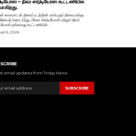
ுடியோஸ் – நீலம் ஸ்டுடியோஸ் கூட்டணியில்
வாகிறது.
் காளமாடன் திரைப்படத்தின் மாபெரும் திரையரங்கு
றியைத் தொடர்ந்து, பிர்லா ஸ்டுடியோஸ் மற்றும் நீலம்
டியோஸ் தங்களது கூட்டணியில்...
st 6, 2026
SCRIBE
et email updates from Today News.
SUBSCRIBE