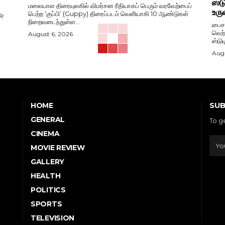
ஸ்ட
மலையாள திரையுலகில் விமர்சன ரீதியாகப் பெரும் வரவேற்பைப்
உரு
பெற்ற ‘குப்பி’ (Guppy) திரைப்படம் வெளியாகி 10 ஆண்டுகள்
ரே
நிறைவடைந்துள்ள...
பைசன
வெற்
August 6, 2026
ஸ்டு
Augu
SUB
HOME
GENERAL
To g
CINEMA
MOVIE REVIEW
GALLERY
HEALTH
POLITICS
SPORTS
TELEVISION