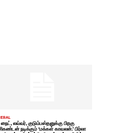
NERAL
் நைட், லவ்வர், குடும்பஸ்தனுக்கு பிறகு
கண்டன் நடிக்கும் ‘மக்கள் காவலன்.’ பிர்லா