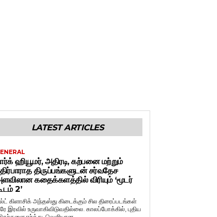
LATEST ARTICLES
ENERAL
ார்க் ஹியூமர், அதிரடி, கற்பனை மற்றும்
திர்பாராத திருப்பங்களுடன் சர்வதேச
ளவிலான கதைக்களத்தில் விரியும் ‘மூடர்
ூடம் 2’
ல்ட் கிளாசிக் அந்தஸ்து கிடைக்கும் சில திரைப்படங்கள்
ரே இரவில் உருவாகிவிடுவதில்லை. காலப்போக்கில், புதிய
சிகர்களை ஈர்த்து, வெளியான...