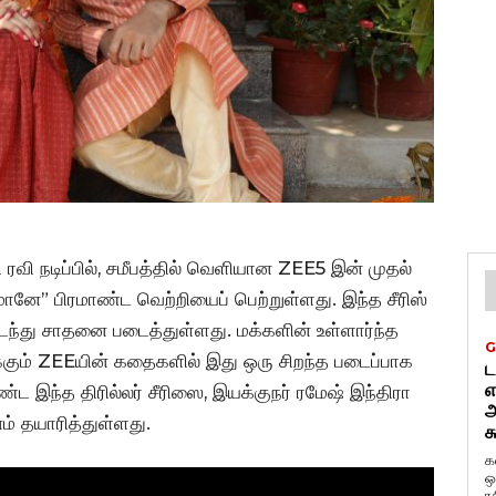
வி நடிப்பில், சமீபத்தில் வெளியான ZEE5 இன் முதல்
னே” பிரமாண்ட வெற்றியைப் பெற்றுள்ளது. இந்த சீரிஸ்
கடந்து சாதனை படைத்துள்ளது. மக்களின் உள்ளார்ந்த
G
ும் ZEEயின் கதைகளில் இது ஒரு சிறந்த படைப்பாக
ட
எ
இந்த திரில்லர் சீரிஸை, இயக்குநர் ரமேஷ் இந்திரா
அ
ம் தயாரித்துள்ளது.
க
க
ஒ
ர