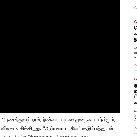
A
G
ட
க
இ
ம
வ
வ
A
G
க
ம
ப
க
ப
வ
ன நிபுணத்துவத்தால், இன்றைய தலைமுறையை ஈர்க்கும்,
ஸ
னிலை வகிக்கிறது. “அய்யனா மானே” குடும்பத்துடன்
A
பூர்வமான திகில் அனுபவமாக அமைந்துள்ளது.