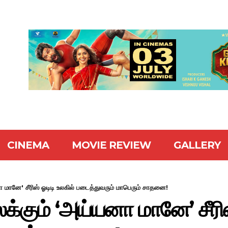
CINEMA
MOVIE REVIEW
GALLERY
ா மானே' சீரிஸ் ஓடிடி உலகில் படைத்துவரும் மாபெரும் சாதனை!
க்கும் ‘அய்யனா மானே’ சீரிஸ