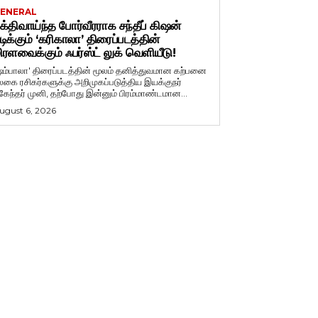
ENERAL
க்திவாய்ந்த போர்வீரராக சந்தீப் கிஷன்
டிக்கும் ‘கரிகாலா’ திரைப்படத்தின்
ிரளவைக்கும் ஃபர்ஸ்ட் லுக் வெளியீடு!
ஷம்பாலா' திரைப்படத்தின் மூலம் தனித்துவமான கற்பனை
லகை ரசிகர்களுக்கு அறிமுகப்படுத்திய இயக்குநர்
ுகேந்தர் முனி, தற்போது இன்னும் பிரம்மாண்டமான...
ugust 6, 2026