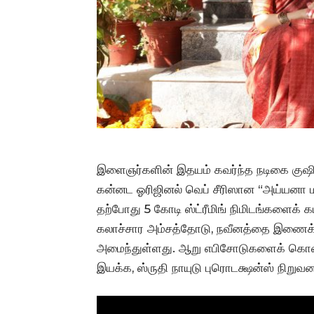
இளைஞர்களின் இதயம் கவர்ந்த நடிகை குஷி ர
கன்னட ஓரிஜினல் வெப் சீரிஸான “அய்யனா மா
தற்போது 5 கோடி ஸ்ட்ரீமிங் நிமிடங்களைக் 
கலாச்சார அம்சத்தோடு, நவீனத்தை இணைக்க
அமைந்துள்ளது. ஆறு எபிசோடுகளைக் கொண்ட 
இயக்க, ஸ்ருதி நாயுடு புரொடக்ஷன்ஸ் நிறுவன