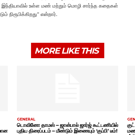
ி, இந்தியாவில் உள்ள மண் மற்றும் மொழி சார்ந்த கதைகள்
ம் நிரூபிக்கிறது” என்றார்.
MORE LIKE THIS
GENERAL
GE
டொவினோ தாமஸ் – ஜான்பால் ஜார்ஜ் கூட்டணியில்
குட
ிலான
புதிய திரைப்படம் – மீண்டும் இணையும் ‘குப்பி’ டீம்!
மணி