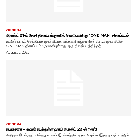
GENERAL
ஆகஸ்ட் 21-ம் தேதி திரையரங்குகளில் வெளியாகிறது ‘ONE MAN’ திரைப்படம்
உலகில் யாரும் செய்திடாத முயற்சியாக, சங்ககிரி ராஜ்குமாரின் பெரும் முயற்சியில்
ONE MAN திரைப்படம் உருவாகியுள்ளது. ஒரு திரைப்படத்திற்குத்...
August 8, 2026
GENERAL
நயன்தாரா – கவின் நடித்துள்ள ஹாய் ஆகஸ்ட் 28-ல் ரிலீஸ்!
அறிமுக இயக்குநர் விஷ்ணு எடவன் இயக்கத்தில் உருவாகியுள்ள இந்த திரைப்படத்தில்