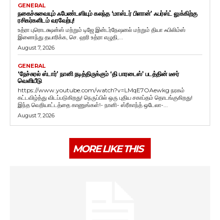
GENERAL
நகைச்சுவையும் ஃபேண்டஸியும் கலந்த ‘மாஸ்டர் பிளான்’ ஃபர்ஸ்ட் லுக்கிற்கு
ரசிகர்களிடம் வரவேற்பு!
உத்ரா புரொடக்ஷன்ஸ் மற்றும் டிஜே இன்டர்நேஷனல் மற்றும் தியா ஃபிலிம்ஸ்
இணைந்து தயாரிக்க, செ. ஹரி உத்ரா எழுதி,...
August 7, 2026
GENERAL
‘நேச்சுரல் ஸ்டார்’ நானி நடித்திருக்கும் ‘தி பாரடைஸ்’ படத்தின் டீசர்
வெளியீடு
https://www.youtube.com/watch?v=LMqE7OAewkg நரகம்
கட்டவிழ்த்து விடப்படுகிறது! நெருப்பில் ஒரு புதிய சகாப்தம் தொடங்குகிறது!
இந்த வெறியாட்டத்தை காணுங்கள்!- நானி- ஸ்ரீகாந்த் ஒடேலா-...
August 7, 2026
MORE LIKE THIS