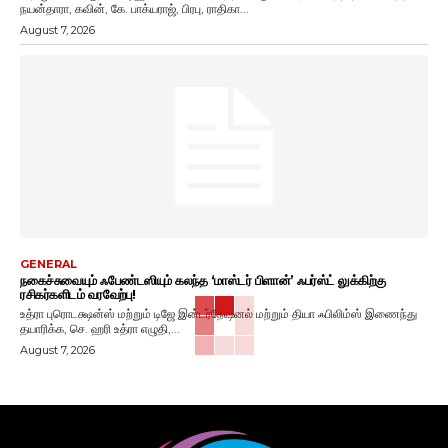
நயன்தாரா, கவின், கே. பாக்யராஜ், பிரபு, ராதிகா...
August 7, 2026
GENERAL
நகைச்சுவையும் ஃபேண்டஸியும் கலந்த ‘மாஸ்டர் பிளான்’ ஃபர்ஸ்ட் லுக்கிற்கு
ரசிகர்களிடம் வரவேற்பு!
உத்ரா புரொடக்ஷன்ஸ் மற்றும் டிஜே இன்டர்நேஷனல் மற்றும் தியா ஃபிலிம்ஸ் இணைந்து
தயாரிக்க, செ. ஹரி உத்ரா எழுதி,...
August 7, 2026