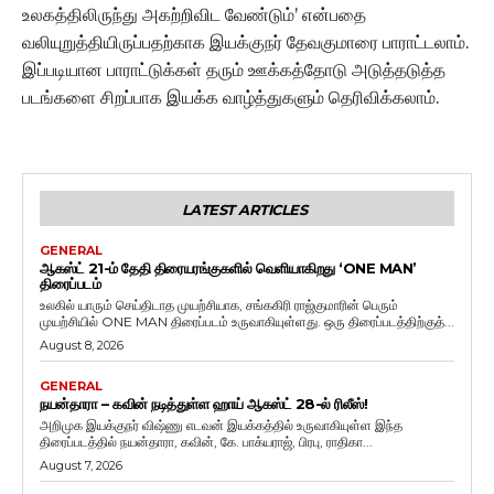
உலகத்திலிருந்து அகற்றிவிட வேண்டும்’ என்பதை
வலியுறுத்தியிருப்பதற்காக இயக்குநர் தேவகுமாரை பாராட்டலாம்.
இப்படியான பாராட்டுக்கள் தரும் ஊக்கத்தோடு அடுத்தடுத்த
படங்களை சிறப்பாக இயக்க வாழ்த்துகளும் தெரிவிக்கலாம்.
LATEST ARTICLES
GENERAL
ஆகஸ்ட் 21-ம் தேதி திரையரங்குகளில் வெளியாகிறது ‘ONE MAN’
திரைப்படம்
உலகில் யாரும் செய்திடாத முயற்சியாக, சங்ககிரி ராஜ்குமாரின் பெரும்
முயற்சியில் ONE MAN திரைப்படம் உருவாகியுள்ளது. ஒரு திரைப்படத்திற்குத்...
August 8, 2026
GENERAL
நயன்தாரா – கவின் நடித்துள்ள ஹாய் ஆகஸ்ட் 28-ல் ரிலீஸ்!
அறிமுக இயக்குநர் விஷ்ணு எடவன் இயக்கத்தில் உருவாகியுள்ள இந்த
திரைப்படத்தில் நயன்தாரா, கவின், கே. பாக்யராஜ், பிரபு, ராதிகா...
August 7, 2026