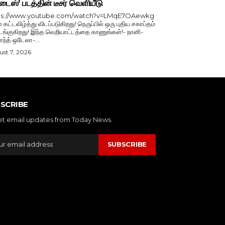
டைஸ்’ படத்தின் டீசர் வெளியீடு
ps://www.youtube.com/watch?v=LMqE7OAewkg
் கட்டவிழ்த்து விடப்படுகிறது! நெருப்பில் ஒரு புதிய சகாப்தம்
்குகிறது! இந்த வெறியாட்டத்தை காணுங்கள்!- நானி-
காந்த் ஒடேலா-...
st 7, 2026
SCRIBE
et email updates from Today News.
SUBSCRIBE