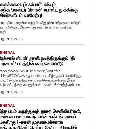
கைச்சுவையும் ஃபேண்டஸியும்
லந்த ‘மாஸ்டர் பிளான்’ ஃபர்ஸ்ட் லுக்கிற்கு
சிகர்களிடம் வரவேற்பு!
த்ரா புரொடக்ஷன்ஸ் மற்றும் டிஜே இன்டர்நேஷனல் மற்றும்
ியா ஃபிலிம்ஸ் இணைந்து தயாரிக்க, செ. ஹரி உத்ரா
ுதி,...
ugust 7, 2026
ENERAL
நேச்சுரல் ஸ்டார்’ நானி நடித்திருக்கும் ‘தி
ாரடைஸ்’ படத்தின் டீசர் வெளியீடு
ttps://www.youtube.com/watch?
=LMqE7OAewkg நரகம் கட்டவிழ்த்து விடப்படுகிறது!
ெருப்பில் ஒரு புதிய சகாப்தம் தொடங்குகிறது! இந்த
ெறியாட்டத்தை காணுங்கள்!- நானி- ஸ்ரீகாந்த் ஒடேலா-...
ugust 7, 2026
ENERAL
ந்த படம் மருத்துவத் துறை செவிலியர்கள்,
ுன்கள பணியாளர்களின் கஷ்டங்களைப்
ேசுகிறது! -தான் முதலமைச்சராக
டித்துள்ள’செய் செய்யாதே’ பட விழாவில்