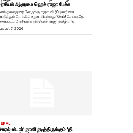
ரசியல் ஆளுமை ஹெச் ராஜா பேச்சு
ளம் தலைமுறையினருக்கு சமூக விழிப்புணர்வை
ற்படுத்தும் நோக்கில் உருவாகியுள்ளது ‘செய்! செய்யாதே!’
ிரைப்படம். அரசியல்வாதி ஹெச். ராஜா தமிழ்நாடு...
ugust 7, 2026
NERAL
்சுரல் ஸ்டார்’ நானி நடித்திருக்கும் ‘தி