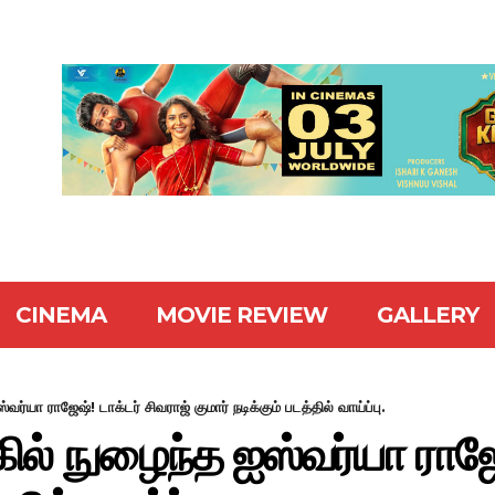
CINEMA
MOVIE REVIEW
GALLERY
்யா ராஜேஷ்! டாக்டர் சிவராஜ் குமார் நடிக்கும் படத்தில் வாய்ப்பு.
ல் நுழைந்த ஐஸ்வர்யா ராஜேஷ