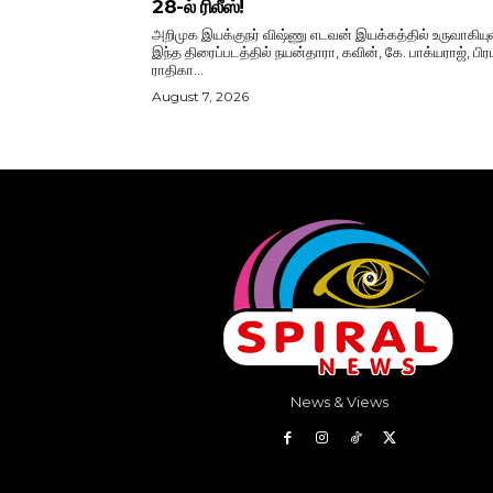
28-ல் ரிலீஸ்!
அறிமுக இயக்குநர் விஷ்ணு எடவன் இயக்கத்தில் உருவாகியு
இந்த திரைப்படத்தில் நயன்தாரா, கவின், கே. பாக்யராஜ், பிரப
ராதிகா...
August 7, 2026
News & Views