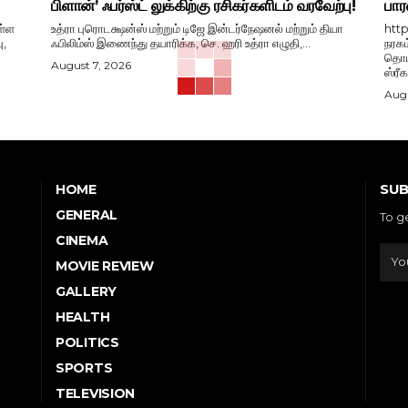
பிளான்’ ஃபர்ஸ்ட் லுக்கிற்கு ரசிகர்களிடம் வரவேற்பு!
பார
ள்ள
உத்ரா புரொடக்ஷன்ஸ் மற்றும் டிஜே இன்டர்நேஷனல் மற்றும் தியா
htt
ு,
ஃபிலிம்ஸ் இணைந்து தயாரிக்க, செ. ஹரி உத்ரா எழுதி,...
நரகம
தொடங
August 7, 2026
ஸ்ரீ
Augu
SUB
HOME
GENERAL
To g
CINEMA
MOVIE REVIEW
GALLERY
HEALTH
POLITICS
SPORTS
TELEVISION