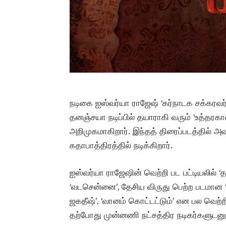
நடிகை ஐஸ்வர்யா ராஜேஷ் ‘கர்நாடக சக்கரவர்த்த
தனஞ்சயா நடிப்பில் தயாராகி வரும் ‘உத்தரகா
அறிமுகமாகிறார். இந்தத் திரைப்படத்தில் அவ
கதாபாத்திரத்தில் நடிக்கிறார்.
ஐஸ்வர்யா ராஜேஷின் வெற்றி பட பட்டியலில் ‘த க
‘வடசென்னை’, தேசிய விருது பெற்ற படமான 
ஜகதீஷ்’, ‘வானம் கொட்டட்டும்’ என பல வெற்ற
தற்போது முன்னணி நட்சத்திர நடிகர்களுடனும்