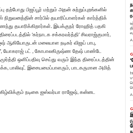
ந
பு தற்போது பிஜப்பூர் மற்றும் அதன் சுற்றுப்புறங்களில்
க
ர
நிறுவனத்தின் சார்பில் தயாரிப்பாளர்கள் கார்த்திக்
உ
ைந்து தயாரிக்கிறார்கள். இயக்குநர் ரோஹித் பதகி
த
எழ
ிரைப்படத்தில் ‘கர்நாடக சக்கரவர்த்தி’ சிவராஜ்குமார்,
A
ேஷ் ஆகியோருடன் மலையாள நடிகர் விஜய் பாபு,
்ரீ, யோகராஜ் பட் , கோபாலகிருஷ்ண தேஷ் பாண்டே
G
ுமூர்த்தி ஒளிப்பதிவு செய்து வரும் இந்த திரைப்படத்தின்
‘
ப
்க, பாலிவுட் இசையமைப்பாளரும், பாடகருமான அமித்
h
v
ந
வ
கிழ்விக்கும் நடிகை ஐஸ்வர்யா ராஜேஷ், கன்னட
A
G
இ
ம
ப
ந