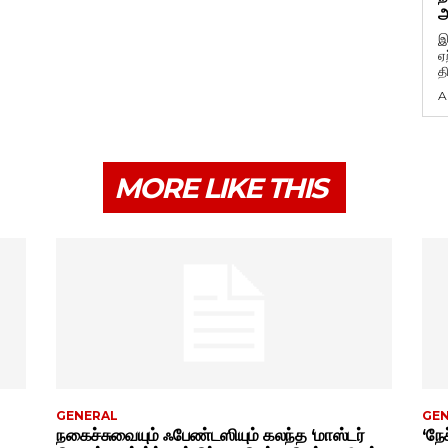
அ
இ
ஏ
த
A
MORE LIKE THIS
GENERAL
GE
நகைச்சுவையும் ஃபேண்டஸியும் கலந்த ‘மாஸ்டர்
‘நேச