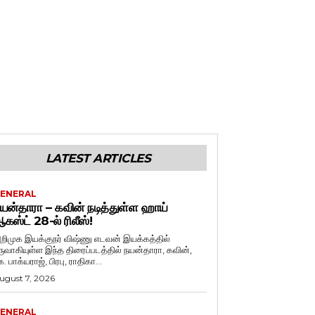
LATEST ARTICLES
ENERAL
யன்தாரா – கவின் நடித்துள்ள ஹாய்
கஸ்ட் 28-ல் ரிலீஸ்!
றிமுக இயக்குநர் விஷ்ணு எடவன் இயக்கத்தில்
ருவாகியுள்ள இந்த திரைப்படத்தில் நயன்தாரா, கவின்,
. பாக்யராஜ், பிரபு, ராதிகா...
ugust 7, 2026
ENERAL