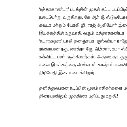
‘உத்தரகாண்டா’ படத்தின் முதல் கட்ட படப்பிடிப்
நடைபெற்று வருகிறது. கே ஆர் ஜி ஸ்டுடியோஸ் 
கவுடா மற்றும் யோகி ஜி. ராஜ் ஆகியோர் இண
இயக்கத்தில் உருவாகி வரும் ‘உத்தரகாண்டா’ த
‘நடராக்ஷசா’ டாலி தனஞ்சயா, ஐஸ்வர்யா ராஜ
ரங்காயண ரகு, சைத்ரா ஜே. ஆச்சார், உமா ஸ
உள்ளிட்ட பலர் நடிக்கிறார்கள். அத்வைதா குர
கலை இயக்கத்தை விஸ்வாஸ் காஷ்யப் கவனிக
திரிவேதி இசையமைக்கிறார்.
தனித்துவமான நடிப்பின் மூலம் ரசிகர்களை ம
திரையுலகிலும் முத்திரை பதிப்பது உறுதி!