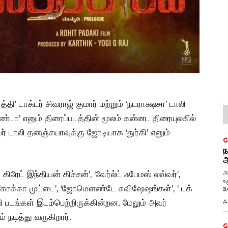
ி’ டாக்டர் சிவராஜ் குமார் மற்றும் ‘நடராக்ஷசா’ டாலி
ண்டா’ எனும் திரைப்படத்தின் மூலம் கன்னட திரையுலகில்
ர் டாலி தனஞ்சயாவுக்கு ஜோடியாக ‘துர்கி’ எனும்
G
ந
ஆ
அ
ிரேட் இந்தியன் கிச்சன்’, ‘வேர்ல்ட் ஃபேமஸ் லவ்வர்’,
உ
‘காக்கா முட்டை’, ‘ஜோமௌண்டே சுவிஷேஷங்கள்’, ‘ டக்
கே
ி படங்கள் இடம்பெற்றிருக்கின்றன. மேலும் அவர்
A
 நடித்து வருகிறார்.
G