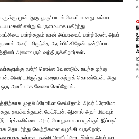
A
ளுக்கு முன் ‘துரு துரு’ பாடல் வெளியானது. எல்லா
G
ைய மகன்’ என்று பெருமையாக பகிர்ந்து
இ
ம
ாட்சியை பார்த்ததும் நான் அப்பாவைப் பார்த்தேன், அவர்
ப
ால் அவரிடமிருந்தே ஆரம்பிக்கிறேன். நன்றிப்பா.
ந
அ
்பத்தினர் அனைவரும் வந்திருக்கிறார்கள்.
இ
ஏ
அவர்களுக்கு நன்றி சொல்ல வேண்டும். கடந்த ஐந்து
த
A
். அவரிடமிருந்து நிறைய கற்றுக் கொண்டேன். அது
ும் ஒரு அணியாக வேலை செய்தோம்.
் படத்திற்காக முதல் ப்ரோமோ செய்தோம். அவர் ப்ரோமோ
தது. தயக்கத்துடன் கேட்டேன். ஆனால் அவர் மிகவும்
்பார்க்கவில்லை. அவர் பொதுவாக யாருக்கும் இப்படிச்
ாக தொடர்ந்து வெற்றிகளை வழங்கி வருகிறார்.
மையாக உள்ளது. நன்றி பிரதீப் ப்ரோ. இன்று அவர் வர