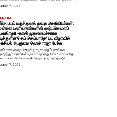
ugust 7, 2026
ENERAL
ந்த படம் மருத்துவத் துறை செவிலியர்கள்,
ுன்கள பணியாளர்களின் கஷ்டங்களைப்
ேசுகிறது! -தான் முதலமைச்சராக
டித்துள்ள’செய் செய்யாதே’ பட விழாவில்
ரசியல் ஆளுமை ஹெச் ராஜா பேச்சு
ளம் தலைமுறையினருக்கு சமூக விழிப்புணர்வை
ற்படுத்தும் நோக்கில் உருவாகியுள்ளது ‘செய்! செய்யாதே!’
ிரைப்படம். அரசியல்வாதி ஹெச். ராஜா தமிழ்நாடு...
ugust 7, 2026