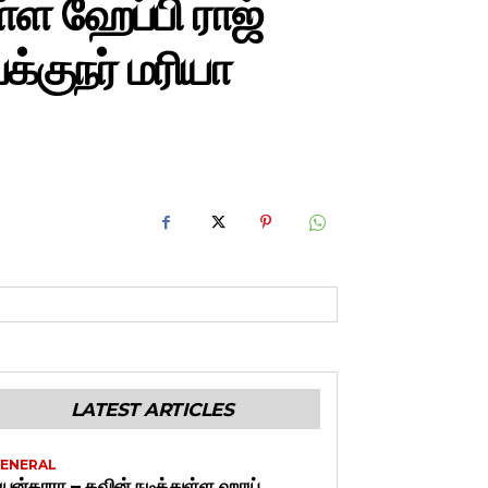
ள்ள ஹேப்பி ராஜ்
்குநர் மரியா
LATEST ARTICLES
ENERAL
யன்தாரா – கவின் நடித்துள்ள ஹாய்