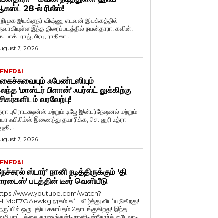
கஸ்ட் 28-ல் ரிலீஸ்!
றிமுக இயக்குநர் விஷ்ணு எடவன் இயக்கத்தில்
ருவாகியுள்ள இந்த திரைப்படத்தில் நயன்தாரா, கவின்,
. பாக்யராஜ், பிரபு, ராதிகா...
ugust 7, 2026
ENERAL
கைச்சுவையும் ஃபேண்டஸியும்
லந்த ‘மாஸ்டர் பிளான்’ ஃபர்ஸ்ட் லுக்கிற்கு
சிகர்களிடம் வரவேற்பு!
த்ரா புரொடக்ஷன்ஸ் மற்றும் டிஜே இன்டர்நேஷனல் மற்றும்
ியா ஃபிலிம்ஸ் இணைந்து தயாரிக்க, செ. ஹரி உத்ரா
ுதி,...
ugust 7, 2026
ENERAL
நேச்சுரல் ஸ்டார்’ நானி நடித்திருக்கும் ‘தி
ாரடைஸ்’ படத்தின் டீசர் வெளியீடு
ttps://www.youtube.com/watch?
=LMqE7OAewkg நரகம் கட்டவிழ்த்து விடப்படுகிறது!
ெருப்பில் ஒரு புதிய சகாப்தம் தொடங்குகிறது! இந்த
ெறியாட்டத்தை காணுங்கள்!- நானி- ஸ்ரீகாந்த் ஒடேலா-...