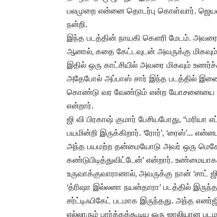
பலமுறை என்னை தொடர்பு கொள்வார். ஜெயவர்
நன்றி.
இந்த படத்தின் நாயகி கௌரி மேடம். அவரை த
ஆனால், கதை கேட்டவுடன் அவருக்கு மிகவும் பி
இதில் ஒரு காட்சியில் அவரை மிகவும் உணர்ச
அதேபோல் அப்பாஸ் சார் இந்த படத்தில் இ
கொண்டு வர வேண்டும் என்ற யோசனையை வழங்
என்றார்.
ஜி வி பிரகாஷ் குமார் பேசியபோது, “மரியா 
பயமின்றி இருக்கிறார். ‘ரோர்’, ‘ரைஸ்’… என்
அந்த பயமற்ற தன்மையோடு அவர் ஒரு மெசேஜ் 
கண்டுபிடித்துவிட்டேன்’ என்றார். உண்மையாக
உருவாக்குவாரானால், அவருக்கு நான் ‘சாட் ஜி
‘த்ரிஷா இல்லனா நயன்தாரா’ படத்தில் இருந்த
சர்ட்டிஃபிகேட் படமாக இருந்தது. அந்த எனர்
எல்லாரும் பார்க்கக்கூடிய ஒரு ஜாலியான பட