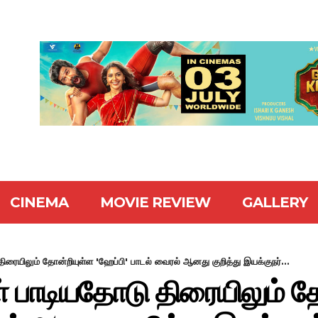
CINEMA
MOVIE REVIEW
GALLERY
ரையிலும் தோன்றியுள்ள 'ஹேப்பி' பாடல் வைரல் ஆனது குறித்து இயக்குநர்...
ள் பாடியதோடு திரையிலும் த