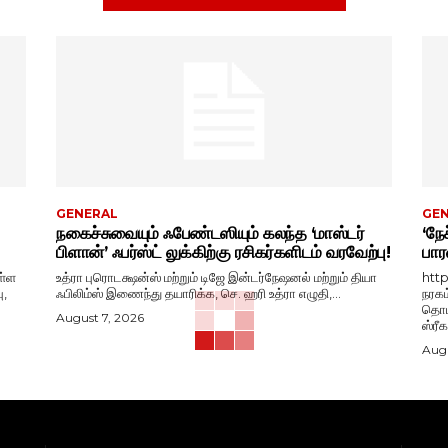
GENERAL
GE
நகைச்சுவையும் ஃபேண்டஸியும் கலந்த ‘மாஸ்டர்
‘நேச
பிளான்’ ஃபர்ஸ்ட் லுக்கிற்கு ரசிகர்களிடம் வரவேற்பு!
பார
ள்ள
உத்ரா புரொடக்ஷன்ஸ் மற்றும் டிஜே இன்டர்நேஷனல் மற்றும் தியா
htt
ு,
ஃபிலிம்ஸ் இணைந்து தயாரிக்க, செ. ஹரி உத்ரா எழுதி,...
நரகம
தொடங
August 7, 2026
ஸ்ரீ
Augu