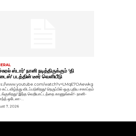
NERAL
்சுரல் ஸ்டார்’ நானி நடித்திருக்கும் ‘தி
டைஸ்’ படத்தின் டீசர் வெளியீடு
ps://www.youtube.com/watch?v=LMqE7OAewkg
் கட்டவிழ்த்து விடப்படுகிறது! நெருப்பில் ஒரு புதிய சகாப்தம்
்குகிறது! இந்த வெறியாட்டத்தை காணுங்கள்!- நானி-
காந்த் ஒடேலா-...
st 7, 2026