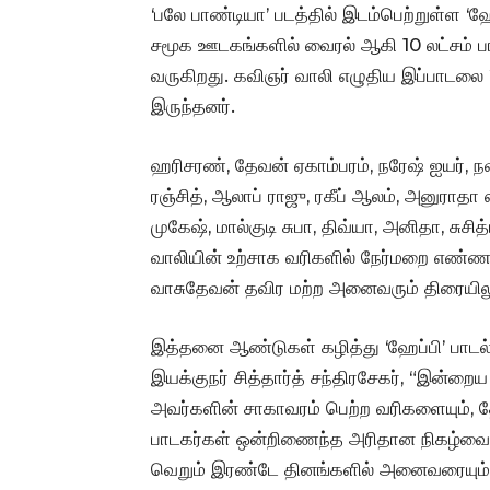
‘பலே பாண்டியா’ படத்தில் இடம்பெற்றுள்ள ‘ஹ
சமூக ஊடகங்களில் வைரல் ஆகி 10 லட்சம் 
வருகிறது. கவிஞர் வாலி எழுதிய இப்பாடலை
இருந்தனர்.
ஹரிசரண், தேவன் ஏகாம்பரம், நரேஷ் ஐயர், 
ரஞ்சித், ஆலாப் ராஜு, ரகீப் ஆலம், அனுராதா 
முகேஷ், மால்குடி சுபா, திவ்யா, அனிதா, சுசி
வாலியின் உற்சாக வரிகளில் நேர்மறை எண்ணங்
வாசுதேவன் தவிர மற்ற அனைவரும் திரையிலும
இத்தனை ஆண்டுகள் கழித்து ‘ஹேப்பி’ பாடல்
இயக்குநர் சித்தார்த் சந்திரசேகர், “இன்ற
அவர்களின் சாகாவரம் பெற்ற வரிகளையும்,
பாடகர்கள் ஒன்றிணைந்த அரிதான நிகழ்வை
வெறும் இரண்டே தினங்களில் அனைவரையும் ஒ