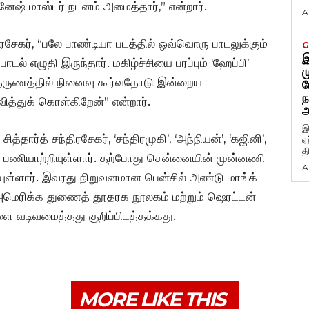
ஷ் மாஸ்டர் நடனம் அமைத்தார்,” என்றார்.
A
திரசேகர், “பலே பாண்டியா படத்தில் ஒவ்வொரு பாடலுக்கும்
G
இ
ாடல் எழுதி இருந்தார். மகிழ்ச்சியை பரப்பும் ‘ஹேப்பி’
ம
 தருணத்தில் நினைவு கூர்வதோடு இன்றைய
ப
ந
த்துக் கொள்கிறேன்” என்றார்.
அ
இ
தார்த் சந்திரசேகர், ‘சந்திரமுகி’, ‘அந்நியன்’, ‘கஜினி’,
ஏ
த
ில் பணியாற்றியுள்ளார். தற்போது சென்னையின் முன்னணி
A
ியுள்ளார். இவரது நிறுவனமான பென்சில் அண்டு மாங்க்
ரிக்க துணைத் தூதரக நூலகம் மற்றும் ஷெரட்டன்
ளை வடிவமைத்தது குறிப்பிடத்தக்கது.
MORE LIKE THIS