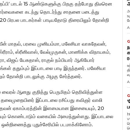
ேப்பி’ பாடல் 15 ஆண்டுகளுக்கு பிறகு தற்போது திடீரென
ஆ
அ
பார்வைகளை கடந்து தொடர்ந்து சாதனை படைத்து
உ
 20 பிரபல பாடகர்கள் பாடியதோடு திரையிலும் தோன்றி
கே
A
G
நவீன் மாதவ், பரவை முனியம்மா, மலேசியா வாசுதேவன்,
ந
ஸ்ரீராம், ஸ்ரீனிவாஸ், வேல்முருகன், மாணிக்க விநாயகம்,
க
ர
த்ரா, விஜய் யேசுதாஸ், ராகுல் நம்பியார் ஆகியோர்
உ
கள் ததும்பும் இப்பாடலை பாடி இருந்தனர். மலேசியா
த
எழ
் தோன்றி பாடலுக்கு அழகு சேர்த்தனர்.
A
 வைரல் ஆனது குறித்து பெருமிதம் தெரிவித்துள்ள
G
ைய தலைமுறையினர் இப்பாடலை ரசிப்பது கவிஞர் வாலி
‘
ப
 தேவன் ஏகாம்பரத்தின் இளமையான இசையையும், 20
h
யும் கொண்டாடும் வகையில் அமைந்துள்ளது. இப்பாடலை
v
ந
ன்றிணைத்து புதுச்சேரியில் படமாக்கினோம்.
வ