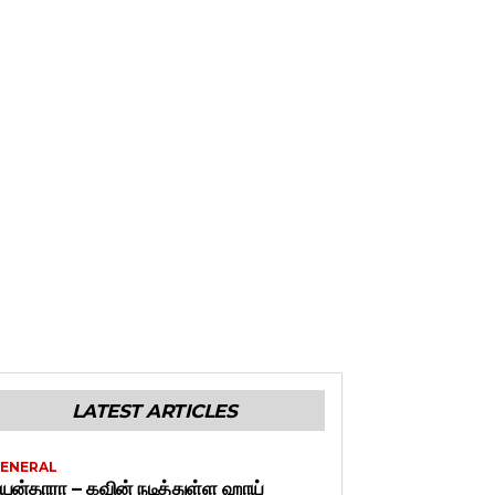
LATEST ARTICLES
ENERAL
யன்தாரா – கவின் நடித்துள்ள ஹாய்