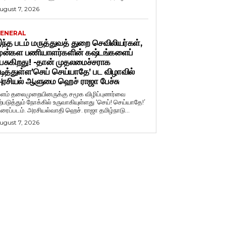
ugust 7, 2026
ENERAL
ந்த படம் மருத்துவத் துறை செவிலியர்கள்,
ுன்கள பணியாளர்களின் கஷ்டங்களைப்
ேசுகிறது! -தான் முதலமைச்சராக
டித்துள்ள’செய் செய்யாதே’ பட விழாவில்
ரசியல் ஆளுமை ஹெச் ராஜா பேச்சு
ளம் தலைமுறையினருக்கு சமூக விழிப்புணர்வை
ற்படுத்தும் நோக்கில் உருவாகியுள்ளது ‘செய்! செய்யாதே!’
ிரைப்படம். அரசியல்வாதி ஹெச். ராஜா தமிழ்நாடு...
ugust 7, 2026