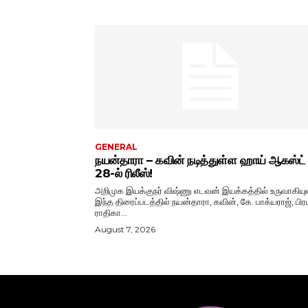
GENERAL
நயன்தாரா – கவின் நடித்துள்ள ஹாய் ஆகஸ்ட்
28-ல் ரிலீஸ்!
அறிமுக இயக்குநர் விஷ்ணு எடவன் இயக்கத்தில் உருவாகியு
இந்த திரைப்படத்தில் நயன்தாரா, கவின், கே. பாக்யராஜ், பிரப
ராதிகா...
August 7, 2026