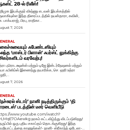
கஸ்ட் 28-ல் ரிலீஸ்!
றிமுக இயக்குநர் விஷ்ணு எடவன் இயக்கத்தில்
ருவாகியுள்ள இந்த திரைப்படத்தில் நயன்தாரா, கவின்,
. பாக்யராஜ், பிரபு, ராதிகா...
ugust 7, 2026
ENERAL
கைச்சுவையும் ஃபேண்டஸியும்
லந்த ‘மாஸ்டர் பிளான்’ ஃபர்ஸ்ட் லுக்கிற்கு
சிகர்களிடம் வரவேற்பு!
த்ரா புரொடக்ஷன்ஸ் மற்றும் டிஜே இன்டர்நேஷனல் மற்றும்
ியா ஃபிலிம்ஸ் இணைந்து தயாரிக்க, செ. ஹரி உத்ரா
ுதி,...
ugust 7, 2026
ENERAL
நேச்சுரல் ஸ்டார்’ நானி நடித்திருக்கும் ‘தி
ாரடைஸ்’ படத்தின் டீசர் வெளியீடு
ttps://www.youtube.com/watch?
=LMqE7OAewkg நரகம் கட்டவிழ்த்து விடப்படுகிறது!
ெருப்பில் ஒரு புதிய சகாப்தம் தொடங்குகிறது! இந்த
ெறியாட்டத்தை காணுங்கள்!- நானி- ஸ்ரீகாந்த் ஒடேலா-...