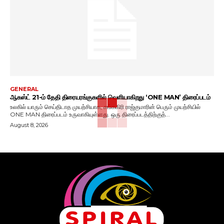
GENERAL
ஆகஸ்ட் 21-ம் தேதி திரையரங்குகளில் வெளியாகிறது ‘ONE MAN’ திரைப்படம்
உலகில் யாரும் செய்திடாத முயற்சியாக, சங்ககிரி ராஜ்குமாரின் பெரும் முயற்சியில்
ONE MAN திரைப்படம் உருவாகியுள்ளது. ஒரு திரைப்படத்திற்குத்...
August 8, 2026