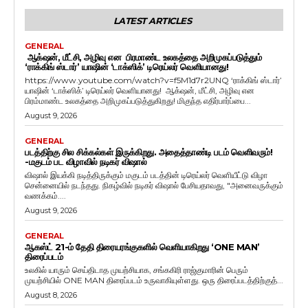
LATEST ARTICLES
GENERAL
ஆக்‌ஷன், மீட்சி, அழிவு என பிரமாண்ட உலகத்தை அறிமுகப்படுத்தும்
‘ராக்கிங் ஸ்டார்’ யாஷின் ‘டாக்ஸிக்’ டிரெய்லர் வெளியானது!
https://www.youtube.com/watch?v=f5M1d7r2UNQ ‘ராக்கிங் ஸ்டார்’
யாஷின் ‘டாக்ஸிக்’ டிரெய்லர் வெளியானது! ஆக்‌ஷன், மீட்சி, அழிவு என
பிரம்மாண்ட உலகத்தை அறிமுகப்படுத்துகிறது! மிகுந்த எதிர்பார்ப்பை...
August 9, 2026
GENERAL
படத்திற்கு சில சிக்கல்கள் இருக்கிறது. அதைத்தாண்டி படம் வெளிவரும்!
-மகுடம் பட விழாவில் நடிகர் விஷால்
விஷால் இயக்கி நடித்திருக்கும் மகுடம் படத்தின் டிரெய்லர் வெளியீட்டு விழா
சென்னையில் நடந்தது. நிகழ்வில் நடிகர் விஷால் பேசியதாவது, "அனைவருக்கும்
வணக்கம்....
August 9, 2026
GENERAL
ஆகஸ்ட் 21-ம் தேதி திரையரங்குகளில் வெளியாகிறது ‘ONE MAN’
திரைப்படம்
உலகில் யாரும் செய்திடாத முயற்சியாக, சங்ககிரி ராஜ்குமாரின் பெரும்
முயற்சியில் ONE MAN திரைப்படம் உருவாகியுள்ளது. ஒரு திரைப்படத்திற்குத்...
August 8, 2026