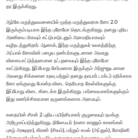
தர இருக்கிறது.
ஆர்கே மருத்துவமனையில் மூத்த மருத்துவராக ரீனா 2.0
இருக்கும்படியாக இந்த புரோமோ தொடங்குகிறது. தனது புதிய
அணியை மிகவும் கட்டுபாடுடனும் அமைதியாகவும்
வழிநடத்துகிறார். ஆனால், இந்த மருத்துவர் உலகத்திற்கு
அப்பால் ரீனாவின் பழைய நண்பர்களுடனான அவரது
விளையாட்டுத்தனமான நட்புறவையும் இந்த புரோமோ
காட்டுகிறது. இப்போது சேர்மனாக இருக்கும் அர்ஜுனுடனான
அவளது சிக்கலான உறவு மற்றும் தனது தாயார் டாக்டர் ரதிக்காக
ரீனா ஏங்குவது போன்ற விடை தெரியாத கேள்விகளுக்கு
இப்போது விடை கிடைக்க இருக்கிறது. பார்வையாளர்களுக்கும்
இது உணர்ச்சிகரமான தருணங்களாக அமையும்.
கதையின் சீசன் 2 புதிய பயிற்சியாளர் குழுவையும் நமக்கு
அறிமுகப்படுத்துகிறது. நிலோஃபர் (கனா காணும் காலங்கள்
புகழ் அக்ஷதா), கிரண் (சிவம்), மற்றும் கமல் (அப்துல்), ரோஷினி
(அமையா) மற்றும் புதிய தலைமை மருத்துவராக டி.எம்.