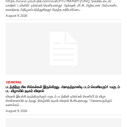
https://www.youtube.com/watch?v=f5M1d7r2UNQ ‘ராக்கிங் ஸ்டார்’
யாஷின் ‘டாக்ஸிக்’ டிரெய்லர் வெளியானது! ஆக்‌ஷன், மீட்சி, அழிவு என பிரம்மாண்ட
உலகத்தை அறிமுகப்படுத்துகிறது! மிகுந்த எதிர்பார்ப்பை...
August 9, 2026
GENERAL
படத்திற்கு சில சிக்கல்கள் இருக்கிறது. அதைத்தாண்டி படம் வெளிவரும்! -மகுடம்
பட விழாவில் நடிகர் விஷால்
விஷால் இயக்கி நடித்திருக்கும் மகுடம் படத்தின் டிரெய்லர் வெளியீட்டு விழா
சென்னையில் நடந்தது. நிகழ்வில் நடிகர் விஷால் பேசியதாவது, "அனைவருக்கும்
வணக்கம்....
August 9, 2026