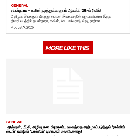
GENERAL
நயன்தாரா – கவின் நடித்துள்ள ஹாய் ஆகஸ்ட் 28-ல் ரிலீஸ்!
அறிமுக இயக்குநர் விஷ்ணு எடவன் இயக்கத்தில் உருவாகியுள்ள இந்த
திரைப்படத்தில் நயன்தாரா, கவின், கே. பாக்யராஜ், பிரபு, ராதிகா...
August 7, 2026
MORE LIKE THIS
GENERAL
ஆக்‌ஷன், மீட்சி, அழிவு என பிரமாண்ட உலகத்தை அறிமுகப்படுத்தும் ‘ராக்கிங்
ஸ்டார்’ யாஷின் ‘டாக்ஸிக்’ டிரெய்லர் வெளியானது!