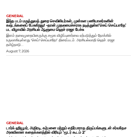
GENERAL
இந்த படம் மருத்துவத் துறை செவிலியர்கள், முன்கள பணியாளர்களின்
கஷ்டங்களைப் பேசுகிறது! -தான் முதலமைச்சராக நடித்துள்ள’செய் செய்யாதே’
பட விழாவில் அரசியல் ஆளுமை ஹெச் ராஜா பேச்சு
இளம் தலைமுறையினருக்கு சமூக விழிப்புணர்வை ஏற்படுத்தும் நோக்கில்
உருவாகியுள்ளது ‘செய்! செய்யாதே!’ திரைப்படம். அரசியல்வாதி ஹெச். ராஜா
தமிழ்நாடு...
August 7, 2026
GENERAL
டார்க் ஹியூமர், அதிரடி, கற்பனை மற்றும் எதிர்பாராத திருப்பங்களுடன் சர்வதேச
அளவிலான கதைக்களத்தில் விரியும் ‘மூடர் கூடம் 2’