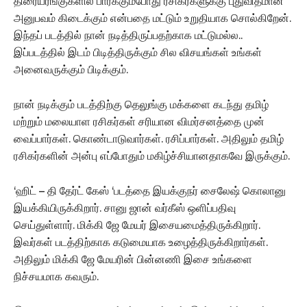
திரையரங்குகளில் பார்க்கும்போது ரசிகர்களுக்கு புதுவிதமான
அனுபவம் கிடைக்கும் என்பதை மட்டும் உறுதியாக சொல்கிறேன்.
இந்தப் படத்தில் நான் நடித்திருப்பதற்காக மட்டுமல்ல..
இப்படத்தில் இடம் பிடித்திருக்கும் சில விசயங்கள் உங்கள்
அனைவருக்கும் பிடிக்கும்.
நான் நடிக்கும் படத்திற்கு தெலுங்கு மக்களை கடந்து தமிழ்
மற்றும் மலையாள ரசிகர்கள் சரியான விமர்சனத்தை முன்
வைப்பார்கள். கொண்டாடுவார்கள். ரசிப்பார்கள்.‌ அதிலும் தமிழ்
ரசிகர்களின் அன்பு எப்போதும் மகிழ்ச்சியானதாகவே இருக்கும்.
‘ஹிட் – தி தேர்ட் கேஸ் ‘படத்தை இயக்குநர் சைலேஷ் கொலானு
இயக்கியிருக்கிறார். சானு ஜான் வர்கீஸ் ஒளிப்பதிவு
செய்துள்ளார். மிக்கி ஜே மேயர் இசையமைத்திருக்கிறார்.
இவர்கள் படத்திற்காக கடுமையாக உழைத்திருக்கிறார்கள்.
அதிலும் மிக்கி ஜே மேயரின் பின்னணி இசை உங்களை
நிச்சயமாக கவரும்.