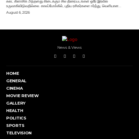
கல்ட் கிளாசிக் அந்தஸ்து கிடைக்கும் சில திரைப்படங்கள் ஒரே இரவில்
உருவாகிவிடுவதில்லை. காலப்போக்கில், புதிய ரசிகர்களை ஈர்த்து, வெளியான...
August 6, 2026
News & Views
HOME
GENERAL
CINEMA
MOVIE REVIEW
GALLERY
HEALTH
POLITICS
SPORTS
TELEVISION