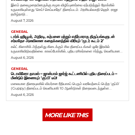
இளம் தலைமுறையினருக்கு சமூக விழிப்புணர்வை ஏற்படுத்தும் நோக்கில்
உருவாகியுள்ளது ‘செய்! செய்யாதே!’ திரைப்படம். அரசியல்வாதி ஹெச். ராஜா
தமிழ்நாடு...
August 7, 2026
GENERAL
டார்க் ஹியூமர், அதிரடி, கற்பனை மற்றும் எதிர்பாராத திருப்பங்களுடன்
சர்வதேச அளவிலான கதைக்களத்தில் விரியும் ‘மூடர் கூடம் 2’
கல்ட் கிளாசிக் அந்தஸ்து கிடைக்கும் சில திரைப்படங்கள் ஒரே இரவில்
உருவாகிவிடுவதில்லை. காலப்போக்கில், புதிய ரசிகர்களை ஈர்த்து, வெளியான...
August 6, 2026
GENERAL
டொவினோ தாமஸ் – ஜான்பால் ஜார்ஜ் கூட்டணியில் புதிய திரைப்படம் –
மீண்டும் இணையும் ‘குப்பி’ டீம்!
மலையாள திரையுலகில் விமர்சன ரீதியாகப் பெரும் வரவேற்பைப் பெற்ற ‘குப்பி’
(Guppy) திரைப்படம் வெளியாகி 10 ஆண்டுகள் நிறைவடைந்துள்ள...
August 6, 2026
MORE LIKE THIS