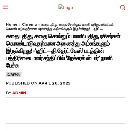
Home
Cinema
கதை புதிது, கதை சொல்லும் பாணி புதிது, ரசிகர்கள்
கொண்டாடுவதற்கான அனைத்து அம்சங்களும் இருக்கிறது! -'ஹிட்...
கதை புதிது, கதை சொல்லும் பாணி புதிது, ரசிகர்கள்
கொண்டாடுவதற்கான அனைத்து அம்சங்களும்
இருக்கிறது! -‘ஹிட் – தி தேர்ட் கேஸ்’ படத்தின்
பத்திரிகையாளர் சந்திப்பில் ‘நேச்சுரல் ஸ்டார்’ நானி
பேச்சு
CINEMA
PUBLISHED ON
APRIL 26, 2025
BY
ADMIN