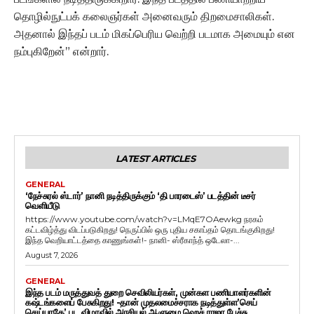
தொழில்நுட்பக் கலைஞர்கள் அனைவரும் திறமைசாலிகள்.‌
அதனால் இந்தப் படம் மிகப்பெரிய வெற்றி படமாக அமையும் என
நம்புகிறேன்” என்றார்.
LATEST ARTICLES
GENERAL
‘நேச்சுரல் ஸ்டார்’ நானி நடித்திருக்கும் ‘தி பாரடைஸ்’ படத்தின் டீசர்
வெளியீடு
https://www.youtube.com/watch?v=LMqE7OAewkg நரகம்
கட்டவிழ்த்து விடப்படுகிறது! நெருப்பில் ஒரு புதிய சகாப்தம் தொடங்குகிறது!
இந்த வெறியாட்டத்தை காணுங்கள்!- நானி- ஸ்ரீகாந்த் ஒடேலா-...
August 7, 2026
GENERAL
இந்த படம் மருத்துவத் துறை செவிலியர்கள், முன்கள பணியாளர்களின்
கஷ்டங்களைப் பேசுகிறது! -தான் முதலமைச்சராக நடித்துள்ள’செய்
செய்யாதே’ பட விழாவில் அரசியல் ஆளுமை ஹெச் ராஜா பேச்சு