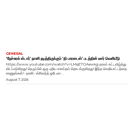
GENERAL
‘நேச்சுரல் ஸ்டார்’ நானி நடித்திருக்கும் ‘தி பாரடைஸ்’ படத்தின் டீசர் வெளியீடு
https://www.youtube.com/watch?v=LMqE7OAewkg நரகம் கட்டவிழ்த்து
விடப்படுகிறது! நெருப்பில் ஒரு புதிய சகாப்தம் தொடங்குகிறது! இந்த வெறியாட்டத்தை
காணுங்கள்!- நானி- ஸ்ரீகாந்த் ஒடேலா-...
August 7, 2026