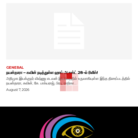
GENERAL
நயன்தாரா – கவின் நடித்துள்ள ஹாய் ஆகஸ்ட் 28-ல் ரிலீஸ்!
அறிமுக இயக்குநர் விஷ்ணு எடவன் இயக்கத்தில் உருவாகியுள்ள இந்த திரைப்படத்தில்
நயன்தாரா, கவின், கே. பாக்யராஜ், பிரபு, ராதிகா...
August 7, 2026