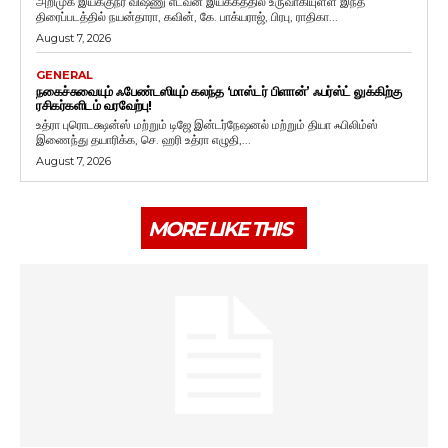
அறிமுக இயக்குநர் விஷ்ணு எடவன் இயக்கத்தில் உருவாகியுள்ள இந்த
திரைப்படத்தில் நயன்தாரா, கவின், கே. பாக்யராஜ், பிரபு, ராதிகா...
August 7, 2026
GENERAL
நகைச்சுவையும் ஃபேண்டஸியும் கலந்த ‘மாஸ்டர் பிளான்’ ஃபர்ஸ்ட் லுக்கிற்கு
ரசிகர்களிடம் வரவேற்பு!
உத்ரா புரொடக்ஷன்ஸ் மற்றும் டிஜே இன்டர்நேஷனல் மற்றும் தியா ஃபிலிம்ஸ்
இணைந்து தயாரிக்க, செ. ஹரி உத்ரா எழுதி,...
August 7, 2026
MORE LIKE THIS