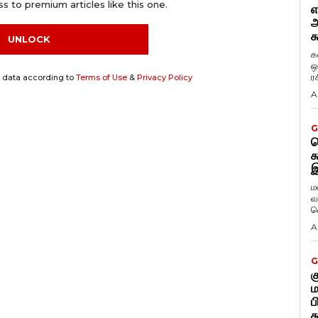
s to premium articles like this one.
எ
அ
க
UNLOCK
க
ஒ
ர
y data according to
Terms of Use
&
Privacy Policy
A
G
ட
க
இ
ம
வ
வ
A
G
க
ம
ப
க