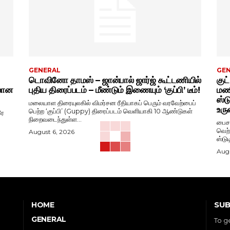
GENERAL
GE
டொவினோ தாமஸ் – ஜான்பால் ஜார்ஜ் கூட்டணியில்
குட
ிலான
புதிய திரைப்படம் – மீண்டும் இணையும் ‘குப்பி’ டீம்!
மணி
ஸ்ட
மலையாள திரையுலகில் விமர்சன ரீதியாகப் பெரும் வரவேற்பைப்
உரு
பெற்ற ‘குப்பி’ (Guppy) திரைப்படம் வெளியாகி 10 ஆண்டுகள்
ரே
நிறைவடைந்துள்ள...
பைசன
வெற்
August 6, 2026
ஸ்டு
Augu
SUB
HOME
GENERAL
To g