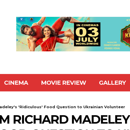
CINEMA
MOVIE REVIEW
GALLERY
deley's 'Ridiculous' Food Question to Ukrainian Volunteer
M RICHARD MADELEY