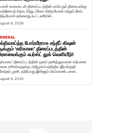
ைசன் காளமாடன் திரைப்படத்தின் மாபெரும் திரையரங்கு
ெற்றியைத் தொடர்ந்து, பிர்லா ஸ்டுடியோஸ் மற்றும் நீலம்
்டுடியோஸ் தங்களது கூட்டணியில்...
ugust 6, 2026
ENERAL
க்திவாய்ந்த போர்வீரராக சந்தீப் கிஷன்
டிக்கும் ‘கரிகாலா’ திரைப்படத்தின்
ிரளவைக்கும் ஃபர்ஸ்ட் லுக் வெளியீடு!
ஷம்பாலா' திரைப்படத்தின் மூலம் தனித்துவமான கற்பனை
லகை ரசிகர்களுக்கு அறிமுகப்படுத்திய இயக்குநர்
ுகேந்தர் முனி, தற்போது இன்னும் பிரம்மாண்டமான...
ugust 6, 2026