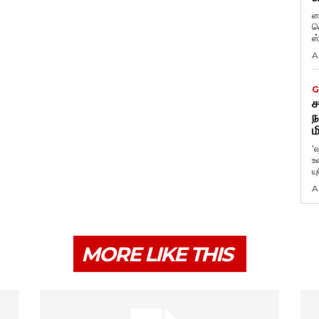
ப
வ
ஸ
A
G
ச
ந
ம
'
உ
ய
A
MORE LIKE THIS