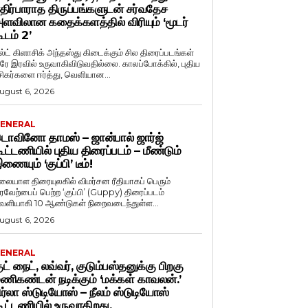
திர்பாராத திருப்பங்களுடன் சர்வதேச
ளவிலான கதைக்களத்தில் விரியும் ‘மூடர்
ூடம் 2’
ல்ட் கிளாசிக் அந்தஸ்து கிடைக்கும் சில திரைப்படங்கள்
ரே இரவில் உருவாகிவிடுவதில்லை. காலப்போக்கில், புதிய
சிகர்களை ஈர்த்து, வெளியான...
ugust 6, 2026
ENERAL
ொவினோ தாமஸ் – ஜான்பால் ஜார்ஜ்
ூட்டணியில் புதிய திரைப்படம் – மீண்டும்
ணையும் ‘குப்பி’ டீம்!
லையாள திரையுலகில் விமர்சன ரீதியாகப் பெரும்
ரவேற்பைப் பெற்ற ‘குப்பி’ (Guppy) திரைப்படம்
ெளியாகி 10 ஆண்டுகள் நிறைவடைந்துள்ள...
ugust 6, 2026
ENERAL
ுட் நைட், லவ்வர், குடும்பஸ்தனுக்கு பிறகு
ணிகண்டன் நடிக்கும் ‘மக்கள் காவலன்.’
ிர்லா ஸ்டுடியோஸ் – நீலம் ஸ்டுடியோஸ்
ூட்டணியில் உருவாகிறது.