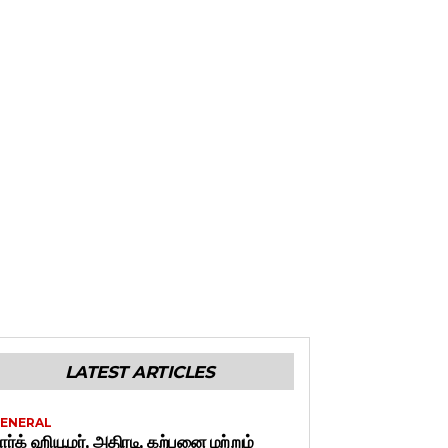
LATEST ARTICLES
ENERAL
ார்க் ஹியூமர், அதிரடி, கற்பனை மற்றும்