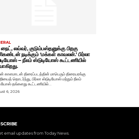
NERAL
் நைட், லவ்வர், குடும்பஸ்தனுக்கு பிறகு
கண்டன் நடிக்கும் ‘மக்கள் காவலன்.’ பிர்லா
ுடியோஸ் – நீலம் ஸ்டுடியோஸ் கூட்டணியில்
வாகிறது.
் காளமாடன் திரைப்படத்தின் மாபெரும் திரையரங்கு
றியைத் தொடர்ந்து, பிர்லா ஸ்டுடியோஸ் மற்றும் நீலம்
டியோஸ் தங்களது கூட்டணியில்...
st 6, 2026
SCRIBE
et email updates from Today News.