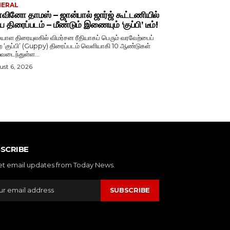
NERAL
ினோ தாமஸ் – ஜான்பால் ஜார்ஜ் கூட்டணியில்
ிய திரைப்படம் – மீண்டும் இணையும் ‘குப்பி’ டீம்!
ாள திரையுலகில் விமர்சன ரீதியாகப் பெரும் வரவேற்பைப்
ற ‘குப்பி’ (Guppy) திரைப்படம் வெளியாகி 10 ஆண்டுகள்
வடைந்துள்ள...
st 6, 2026
SCRIBE
et email updates from Today News.
SUBSCRIBE