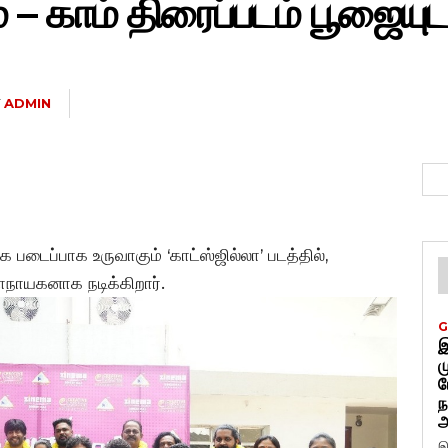
் – காம் திரைப்படம் பூஜையுட
Y
ADMIN
படைப்பாக உருவாகும் ‘காட்ஸ்ஜில்லா’ படத்தில்,
தாநாயகனாக நடிக்கிறார்.
G
இ
ம
ப
ந
அ
இ