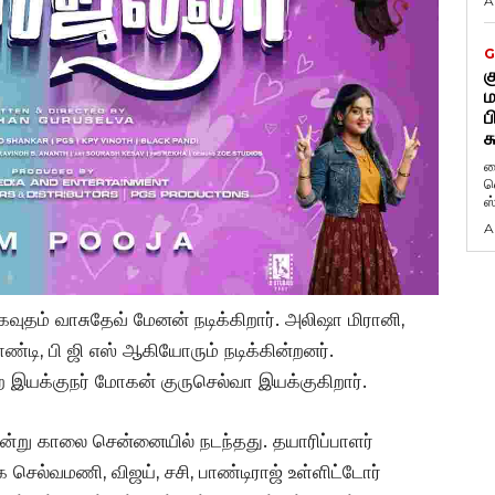
A
G
க
ம
ப
க
ப
வ
ஸ
A
தம் வாசுதேவ் மேனன் நடிக்கிறார். அலிஷா மிரானி,
ண்டி, பி ஜி எஸ் ஆகியோரும் நடிக்கின்றனர்.
 இயக்குநர் மோகன் குருசெல்வா இயக்குகிறார்.
அன்று காலை சென்னையில் நடந்தது. தயாரிப்பாளர்
ே செல்வமணி, விஜய், சசி, பாண்டிராஜ் உள்ளிட்டோர்