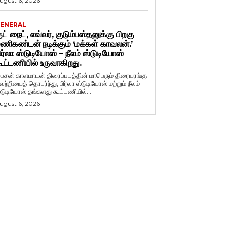
ugust 6, 2026
ENERAL
ுட் நைட், லவ்வர், குடும்பஸ்தனுக்கு பிறகு
ணிகண்டன் நடிக்கும் ‘மக்கள் காவலன்.’
ிர்லா ஸ்டுடியோஸ் – நீலம் ஸ்டுடியோஸ்
ூட்டணியில் உருவாகிறது.
ைசன் காளமாடன் திரைப்படத்தின் மாபெரும் திரையரங்கு
ெற்றியைத் தொடர்ந்து, பிர்லா ஸ்டுடியோஸ் மற்றும் நீலம்
்டுடியோஸ் தங்களது கூட்டணியில்...
ugust 6, 2026