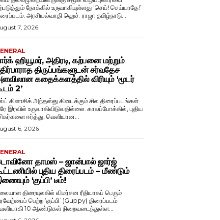
ற்படுத்தும் நோக்கில் உருவாகியுள்ளது ‘செய்! செய்யாதே!’
ிரைப்படம். அரசியல்வாதி ஹெச். ராஜா தமிழ்நாடு...
ugust 7, 2026
ENERAL
ார்க் ஹியூமர், அதிரடி, கற்பனை மற்றும்
திர்பாராத திருப்பங்களுடன் சர்வதேச
ளவிலான கதைக்களத்தில் விரியும் ‘மூடர்
ூடம் 2’
ல்ட் கிளாசிக் அந்தஸ்து கிடைக்கும் சில திரைப்படங்கள்
ரே இரவில் உருவாகிவிடுவதில்லை. காலப்போக்கில், புதிய
சிகர்களை ஈர்த்து, வெளியான...
ugust 6, 2026
ENERAL
ொவினோ தாமஸ் – ஜான்பால் ஜார்ஜ்
ூட்டணியில் புதிய திரைப்படம் – மீண்டும்
ணையும் ‘குப்பி’ டீம்!
லையாள திரையுலகில் விமர்சன ரீதியாகப் பெரும்
ரவேற்பைப் பெற்ற ‘குப்பி’ (Guppy) திரைப்படம்
ெளியாகி 10 ஆண்டுகள் நிறைவடைந்துள்ள...