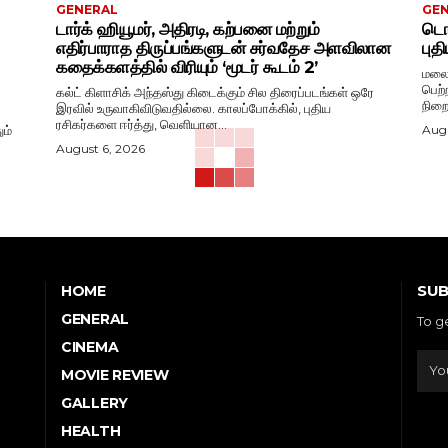
GENERAL
GE
டார்க் ஹியூமர், அதிரடி, கற்பனை மற்றும்
டொவ
எதிர்பாராத திருப்பங்களுடன் சர்வதேச அளவிலான
புத
கதைக்களத்தில் விரியும் ‘மூடர் கூடம் 2’
மலைய
பெற்
கல்ட் கிளாசிக் அந்தஸ்து கிடைக்கும் சில திரைப்படங்கள் ஒரே
நிறை
இரவில் உருவாகிவிடுவதில்லை. காலப்போக்கில், புதிய
ரசிகர்களை ஈர்த்து, வெளியான...
ம்
Augu
August 6, 2026
SUB
HOME
GENERAL
To g
CINEMA
MOVIE REVIEW
GALLERY
HEALTH