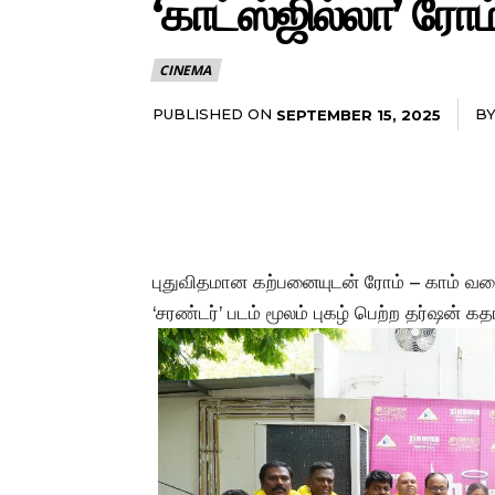
‘காட்ஸ்ஜில்லா’ ரோம
CINEMA
PUBLISHED ON
B
SEPTEMBER 15, 2025
புதுவிதமான கற்பனையுடன் ரோம் – காம் வகை 
‘சரண்டர்’ படம் மூலம் புகழ் பெற்ற தர்ஷன் க