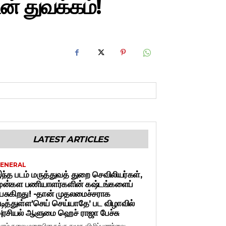
ன் துவக்கம்!
LATEST ARTICLES
ENERAL
ந்த படம் மருத்துவத் துறை செவிலியர்கள்,
ுன்கள பணியாளர்களின் கஷ்டங்களைப்
ேசுகிறது! -தான் முதலமைச்சராக
டித்துள்ள’செய் செய்யாதே’ பட விழாவில்
ரசியல் ஆளுமை ஹெச் ராஜா பேச்சு
ளம் தலைமுறையினருக்கு சமூக விழிப்புணர்வை