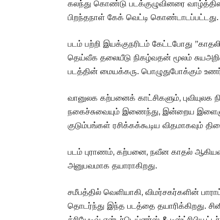
கலந்து கொண்டு படக்குழுவினரை வாழ்த்தினா
பிறந்தநாள் கேக் வெட்டி கொண்டாடப்பட்டது.
படம் பற்றி இயக்குநரிடம் கேட்டபோது ”காத
தெய்வீக தலையீடு நிகழ்வதன் மூலம் சுயஅறிவ
படத்தின் மையக்கரு. பொழுதுபோக்கும் உணர்ச்
வானுலக கற்பனைக் காட்சிகளும், புவியுலக ந
நகைச்சுவையும் இணைந்து, இன்றைய இளைஞர்
குடும்பங்கள் ரசிக்கக்கூடிய விதமாகவும் த
படம் புராணம், கற்பனை, நவீன காதல் ஆகி
அனுபவமாக தயாராகிறது.
சமீபத்தில் வெளியாகி, விமர்சகர்களின் பாரா
தொடர்ந்து இந்த படத்தை தயாரிக்கிறது. சினி
க்ரியேடிவ் என்டர்டெய்னர்ஸ் & டிஸ்ட்ரிபியூட்