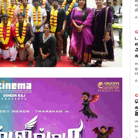
ஏ
த
A
G
ட
எ
அ
க
க
ஒ
ர
A
G
ட
க
இ
ம
வ
வ