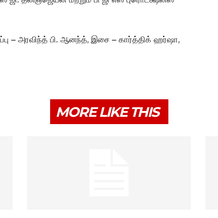
்பு – அரவிந்த் பி. ஆனந்த், இசை – கார்த்திக் ஹர்ஷா,
MORE LIKE THIS