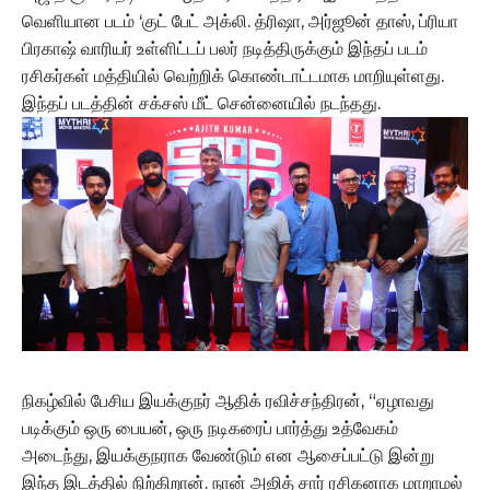
வெளியான படம் ‘குட் பேட் அக்லி. த்ரிஷா, அர்ஜூன் தாஸ், ப்ரியா
பிரகாஷ் வாரியர் உள்ளிட்டப் பலர் நடித்திருக்கும் இந்தப் படம்
ரசிகர்கள் மத்தியில் வெற்றிக் கொண்டாட்டமாக மாறியுள்ளது.
இந்தப் படத்தின் சக்சஸ் மீட் சென்னையில் நடந்தது.
நிகழ்வில் பேசிய இயக்குநர் ஆதிக் ரவிச்சந்திரன், “ஏழாவது
படிக்கும் ஒரு பையன், ஒரு நடிகரைப் பார்த்து உத்வேகம்
அடைந்து, இயக்குநராக வேண்டும் என ஆசைப்பட்டு இன்று
இந்த இடத்தில் நிற்கிறான். நான் அஜித் சார் ரசிகனாக மாறாமல்