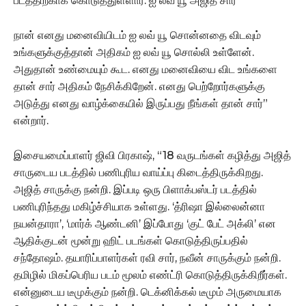
படத்திற்காக கொடுத்துள்ளார். ஐ லவ் யூ அஜித் சார்
நான் எனது மனைவியிடம் ஐ லவ் யூ சொன்னதை விடவும்
உங்களுக்குத்தான் அதிகம் ஐ லவ் யூ சொல்லி உள்ளேன்.
அதுதான் உண்மையும் கூட. எனது மனைவியை விட உங்களை
தான் சார் அதிகம் நேசிக்கிறேன். எனது பெற்றோர்களுக்கு
அடுத்து எனது வாழ்க்கையில் இருப்பது நீங்கள் தான் சார்”
என்றார்.
இசையமைப்பாளர் ஜிவி பிரகாஷ், “18 வருடங்கள் கழித்து அஜித்
சாருடைய படத்தில் பணிபுரிய வாய்ப்பு கிடைத்திருக்கிறது.
அஜித் சாருக்கு நன்றி. இப்படி ஒரு பிளாக்பஸ்டர் படத்தில்
பணிபுரிந்தது மகிழ்ச்சியாக உள்ளது. ‘த்ரிஷா இல்லைன்னா
நயன்தாரா’, ‘மார்க் ஆண்டனி’ இப்போது ‘குட் பேட் அக்லி’ என
ஆதிக்குடன் மூன்று ஹிட் படங்கள் கொடுத்திருப்பதில்
சந்தோஷம். தயாரிப்பாளர்கள் ரவி சார், நவீன் சாருக்கும் நன்றி.
தமிழில் மிகப்பெரிய படம் மூலம் எண்ட்ரி கொடுத்திருக்கிறீர்கள்.
என்னுடைய டீமுக்கும் நன்றி. டெக்னிக்கல் டீமும் அருமையாக