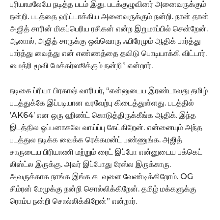
புரியாமலேயே நடித்த படம் இது. படக்குழுவினர் அனைவருக்கும்
நன்றி. படத்தை ஹிட்டாக்கிய அனைவருக்கும் நன்றி. நான் தான்
அஜித் சாரின் மிகப்பெரிய ரசிகன் என்ற இறுமாப்பில் சென்றேன்.
ஆனால், அஜித் சாருக்கு ஒவ்வொரு ஃபிரேமும் ஆதிக் பார்த்து
பார்த்து வைத்து என் எண்ணத்தை தவிடு பொடியாக்கி விட்டார்.
மைத்ரி மூவி மேக்கர்ஸூக்கும் நன்றி” என்றார்.
நடிகை ப்ரியா பிரகாஷ் வாரியர், “என்னுடைய இரண்டாவது தமிழ்
படத்துக்கே இப்படியான வரவேற்பு கிடைத்துள்ளது. படத்தில்
’AK64’ என ஒரு ஹிண்ட் கொடுத்திருக்கீங்க ஆதிக். இந்த
இடத்தில ஓப்பனாகவே வாய்ப்பு கேட்கிறேன். என்னையும் அந்த
படத்துல நடிக்க வைக்க ரெக்கமன்ட் பண்ணுங்க. அஜித்
சாருடைய பிரியாணி மற்றும் ரைட் இப்போ என்னுடைய பக்கெட்
லிஸ்ட்ல இருக்கு. அவர் இப்போது ரேஸ்ல இருக்காரு.
அவருக்காக நாங்க இங்க கடவுளை வேண்டிக்கிறோம். OG
சிம்ரன் மேமுக்கு நன்றி சொல்லிக்கிறேன். தமிழ் மக்களுக்கு
ரொம்ப நன்றி சொல்லிக்கிறேன்” என்றார்.