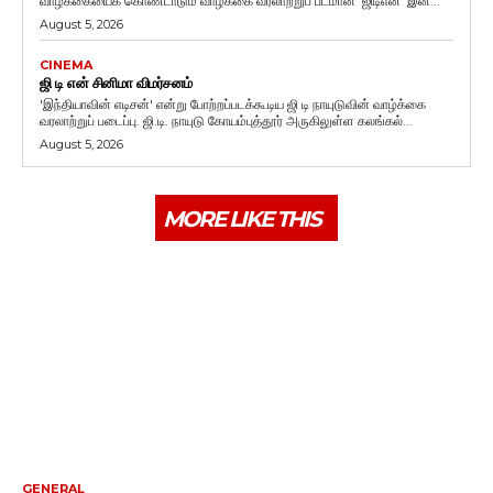
வாழ்க்கையைக் கொண்டாடும் வாழ்க்கை வரலாற்றுப் படமான 'ஜிடிஎன்' இன்...
August 5, 2026
CINEMA
ஜி டி என் சினிமா விமர்சனம்
'இந்தியாவின் எடிசன்' என்று போற்றப்படக்கூடிய ஜி டி நாயுடுவின் வாழ்க்கை
வரலாற்றுப் படைப்பு. ஜி.டி. நாயுடு கோயம்புத்தூர் அருகிலுள்ள கலங்கல்...
August 5, 2026
MORE LIKE THIS
GENERAL