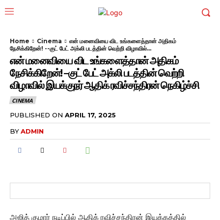
Home
Cinema
என் மனைவியை விட உங்களைத்தான் அதிகம்
நேசிக்கிறேன்! --குட் பேட் அக்லி படத்தின் வெற்றி விழாவில்...
என் மனைவியை விட உங்களைத்தான் அதிகம்
நேசிக்கிறேன்! –குட் பேட் அக்லி படத்தின் வெற்றி
விழாவில் இயக்குநர் ஆதிக் ரவிச்சந்திரன் நெகிழ்ச்சி
CINEMA
PUBLISHED ON
APRIL 17, 2025
BY
ADMIN
அஜித் குமார் நடிப்பில் ஆதிக் ரவிச்சந்திரன் இயக்கத்தில்