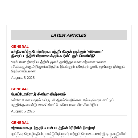
LATEST ARTICLES
GENERAL
சக்திவாய்ந்த போர்வீரராக சந்தீப் கிஷன் நடிக்கும் ‘கரிகாலா’
திரைப்படத்தின் மிரளவைக்கும் ஃபர்ஸ்ட் லுக் வெளியீடு!
'ஷம்பாலா' திரைப்படத்தின் மூலம் தனித்துவமான கற்பனை உலகை
ரசிகர்களுக்கு அறிமுகப்படுத்திய இயக்குநர் யுகேந்தர் முனி, தற்போது இன்னும்
பிரம்மாண்டமான...
August 6, 2026
GENERAL
போட்டோகிராபர் சினிமா விமர்சனம்
உள்ளே போன யாரும் உயிருடன் திரும்பியதில்லை. அப்படியொரு காட்டுப்
பகுதிக்கு வைல்டு லைஃப் போட்டோகிராபரான வீரா சில அரிய...
August 5, 2026
GENERAL
உற்சாகமாக நடந்த ஜி டி என் படத்தின் ப்ரீ ரிலீஸ் நிகழ்வு!
புரட்சிகர தொழிலதிபர், கண்டுபிடிப்பாளர் மற்றும் கொடையாளர் ஜி.டி. நாயுடுவின்