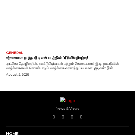
GENERAL
உற்சாகமாக நடந்த ஜி டி என் படத்தின் ப்ரீ ரிலீஸ் நிகழ்வு!
புரட்சிகர தொழிலதிபர், கண்டுபிடிப்பாளர் மற்றும் கொடையாளர் ஜி.டி. நாயுடுவின்
வாழ்க்கையைக் கொண்டாடும் வாழ்க்கை வரலாற்றுப் படமான 'ஜிடிஎன்' இன்...
August 5, 2026
News & Views
HOME