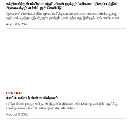
சக்திவாய்ந்த போர்வீரராக சந்தீப் கிஷன் நடிக்கும் ‘கரிகாலா’ திரைப்படத்தின்
மிரளவைக்கும் ஃபர்ஸ்ட் லுக் வெளியீடு!
'ஷம்பாலா' திரைப்படத்தின் மூலம் தனித்துவமான கற்பனை உலகை ரசிகர்களுக்கு
அறிமுகப்படுத்திய இயக்குநர் யுகேந்தர் முனி, தற்போது இன்னும் பிரம்மாண்டமான...
August 6, 2026
GENERAL
போட்டோகிராபர் சினிமா விமர்சனம்
உள்ளே போன யாரும் உயிருடன் திரும்பியதில்லை. அப்படியொரு காட்டுப் பகுதிக்கு
வைல்டு லைஃப் போட்டோகிராபரான வீரா சில அரிய...
August 5, 2026