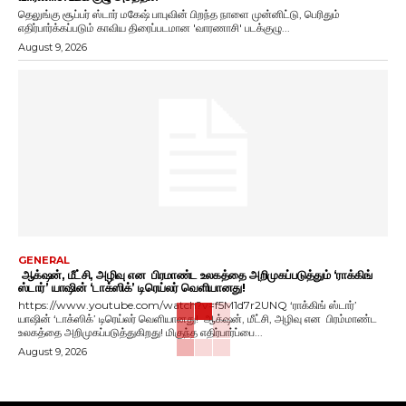
தெலுங்கு சூப்பர் ஸ்டார் மகேஷ் பாபுவின் பிறந்த நாளை முன்னிட்டு, பெரிதும்
எதிர்பார்க்கப்படும் காவிய திரைப்படமான 'வாரணாசி' படக்குழு...
August 9, 2026
GENERAL
ஆக்‌ஷன், மீட்சி, அழிவு என பிரமாண்ட உலகத்தை அறிமுகப்படுத்தும் ‘ராக்கிங்
ஸ்டார்’ யாஷின் ‘டாக்ஸிக்’ டிரெய்லர் வெளியானது!
https://www.youtube.com/watch?v=f5M1d7r2UNQ ‘ராக்கிங் ஸ்டார்’
யாஷின் ‘டாக்ஸிக்’ டிரெய்லர் வெளியானது! ஆக்‌ஷன், மீட்சி, அழிவு என பிரம்மாண்ட
உலகத்தை அறிமுகப்படுத்துகிறது! மிகுந்த எதிர்பார்ப்பை...
August 9, 2026