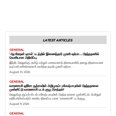
LATEST ARTICLES
GENERAL
‘ஆபரேஷன் டிரால்’ படத்தில் இணைந்தார் முரளி ஷர்மா… பிறந்தநாளில்
வெளியான அறிவிப்பு.
இந்தி, தெலுங்கு, தமிழ் மற்றும் மலையாளத் திரையுலகில் தனது திறமையான
நடிப்பால் ரசிகர்களைக் கவர்ந்த நடிகர் முரளி ஷர்மா,...
August 10, 2026
GENERAL
வாரணாசி ஹீரோ ருத்ராவின் அறிமுகம்: மகேஷ்பாபுவின் பிறந்தநாளை
முன்னிட்டு வாரணாசி படக் குழு அசத்தல்!
தெலுங்கு சூப்பர் ஸ்டார் மகேஷ் பாபுவின் பிறந்த நாளை முன்னிட்டு, பெரிதும்
எதிர்பார்க்கப்படும் காவிய திரைப்படமான 'வாரணாசி' படக்குழு...
August 9, 2026
GENERAL