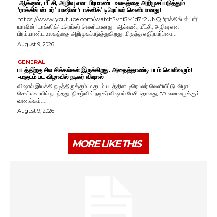
ஆக்‌ஷன், மீட்சி, அழிவு என பிரமாண்ட உலகத்தை அறிமுகப்படுத்தும்
‘ராக்கிங் ஸ்டார்’ யாஷின் ‘டாக்ஸிக்’ டிரெய்லர் வெளியானது!
https://www.youtube.com/watch?v=f5M1d7r2UNQ ‘ராக்கிங் ஸ்டார்’
யாஷின் ‘டாக்ஸிக்’ டிரெய்லர் வெளியானது! ஆக்‌ஷன், மீட்சி, அழிவு என
பிரம்மாண்ட உலகத்தை அறிமுகப்படுத்துகிறது! மிகுந்த எதிர்பார்ப்பை...
August 9, 2026
GENERAL
படத்திற்கு சில சிக்கல்கள் இருக்கிறது. அதைத்தாண்டி படம் வெளிவரும்!
-மகுடம் பட விழாவில் நடிகர் விஷால்
விஷால் இயக்கி நடித்திருக்கும் மகுடம் படத்தின் டிரெய்லர் வெளியீட்டு விழா
சென்னையில் நடந்தது. நிகழ்வில் நடிகர் விஷால் பேசியதாவது, "அனைவருக்கும்
வணக்கம்....
August 9, 2026
MORE LIKE THIS