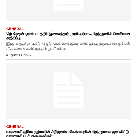
GENERAL
‘ஆபரேஷன் டிரால்’ படத்தில் இணைந்தார் முரளி ஷர்மா… பிறந்தநாளில் வெளியான
அறிவிப்பு.
இந்தி, தெலுங்கு, தமிழ் மற்றும் மலையாளத் திரையுலகில் தனது திறமையான நடிப்பால்
ரசிகர்களைக் கவர்ந்த நடிகர் முரளி ஷர்மா,...
August 10, 2026
GENERAL
வாரணாசி ஹீரோ ருத்ராவின் அறிமுகம்: மகேஷ்பாபுவின் பிறந்தநாளை முன்னிட்டு
வாரணாசி படக் குழு அசத்தல்!