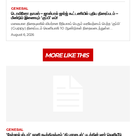
GENERAL
டொவினோ தாமஸ் – ஜான்பால் ஜார்ஜ் கூட்டணியில் புதிய திரைப்படம் –
மீண்டும் இணையும் ‘குப்பி’ டீம்!
மலையாள திரையுலகில் விமர்சன ரீதியாகப் பெரும் வரவேற்பைப் பெற்ற ‘குப்பி’
(Guppy) திரைப்படம் வெளியாகி 10 ஆண்டுகள் நிறைவடைந்துள்ள...
August 6, 2026
MORE LIKE THIS
GENERAL
‘நேச்சுரல் ஸ்டார்’ நானி நடித்திருக்கும் ‘தி பாரடைஸ்’ படத்தின் டீசர் வெளியீடு