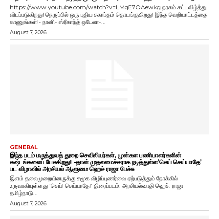
https://www.youtube.com/watch?v=LMqE7OAewkg நரகம் கட்டவிழ்த்து
விடப்படுகிறது! நெருப்பில் ஒரு புதிய சகாப்தம் தொடங்குகிறது! இந்த வெறியாட்டத்தை
காணுங்கள்!- நானி- ஸ்ரீகாந்த் ஒடேலா-...
August 7, 2026
GENERAL
இந்த படம் மருத்துவத் துறை செவிலியர்கள், முன்கள பணியாளர்களின்
கஷ்டங்களைப் பேசுகிறது! -தான் முதலமைச்சராக நடித்துள்ள’செய் செய்யாதே’
பட விழாவில் அரசியல் ஆளுமை ஹெச் ராஜா பேச்சு
இளம் தலைமுறையினருக்கு சமூக விழிப்புணர்வை ஏற்படுத்தும் நோக்கில்
உருவாகியுள்ளது ‘செய்! செய்யாதே!’ திரைப்படம். அரசியல்வாதி ஹெச். ராஜா
தமிழ்நாடு...
August 7, 2026