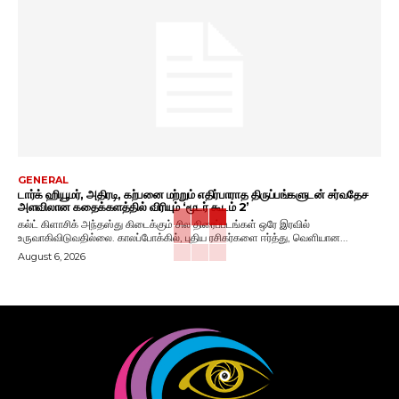
GENERAL
டார்க் ஹியூமர், அதிரடி, கற்பனை மற்றும் எதிர்பாராத திருப்பங்களுடன் சர்வதேச
அளவிலான கதைக்களத்தில் விரியும் ‘மூடர் கூடம் 2’
கல்ட் கிளாசிக் அந்தஸ்து கிடைக்கும் சில திரைப்படங்கள் ஒரே இரவில்
உருவாகிவிடுவதில்லை. காலப்போக்கில், புதிய ரசிகர்களை ஈர்த்து, வெளியான...
August 6, 2026