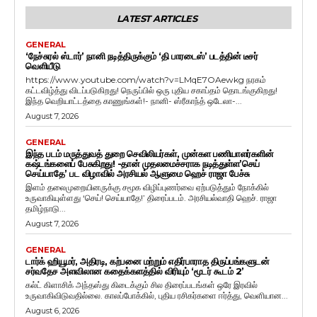
LATEST ARTICLES
GENERAL
‘நேச்சுரல் ஸ்டார்’ நானி நடித்திருக்கும் ‘தி பாரடைஸ்’ படத்தின் டீசர்
வெளியீடு
https://www.youtube.com/watch?v=LMqE7OAewkg நரகம்
கட்டவிழ்த்து விடப்படுகிறது! நெருப்பில் ஒரு புதிய சகாப்தம் தொடங்குகிறது!
இந்த வெறியாட்டத்தை காணுங்கள்!- நானி- ஸ்ரீகாந்த் ஒடேலா-...
August 7, 2026
GENERAL
இந்த படம் மருத்துவத் துறை செவிலியர்கள், முன்கள பணியாளர்களின்
கஷ்டங்களைப் பேசுகிறது! -தான் முதலமைச்சராக நடித்துள்ள’செய்
செய்யாதே’ பட விழாவில் அரசியல் ஆளுமை ஹெச் ராஜா பேச்சு
இளம் தலைமுறையினருக்கு சமூக விழிப்புணர்வை ஏற்படுத்தும் நோக்கில்
உருவாகியுள்ளது ‘செய்! செய்யாதே!’ திரைப்படம். அரசியல்வாதி ஹெச். ராஜா
தமிழ்நாடு...
August 7, 2026
GENERAL
டார்க் ஹியூமர், அதிரடி, கற்பனை மற்றும் எதிர்பாராத திருப்பங்களுடன்
சர்வதேச அளவிலான கதைக்களத்தில் விரியும் ‘மூடர் கூடம் 2’
கல்ட் கிளாசிக் அந்தஸ்து கிடைக்கும் சில திரைப்படங்கள் ஒரே இரவில்
உருவாகிவிடுவதில்லை. காலப்போக்கில், புதிய ரசிகர்களை ஈர்த்து, வெளியான...
August 6, 2026