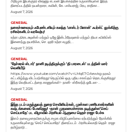
அறிமுக இயக்குநர் விஷ்ணு எடவன் இயக்கத்தில் உருவாகியுள்ள இந்த
திரைப்படத்தில் நயன்தாரா, கவின், கே. பாக்யராஜ், பிரபு, ராதிகா...
August 7, 2026
GENERAL
நகைச்சுவையும் ஃபேண்டஸியும் கலந்த ‘மாஸ்டர் பிளான்’ ஃபர்ஸ்ட் லுக்கிற்கு
ரசிகர்களிடம் வரவேற்பு!
உத்ரா புரொடக்ஷன்ஸ் மற்றும் டிஜே இன்டர்நேஷனல் மற்றும் தியா ஃபிலிம்ஸ்
இணைந்து தயாரிக்க, செ. ஹரி உத்ரா எழுதி,...
August 7, 2026
GENERAL
‘நேச்சுரல் ஸ்டார்’ நானி நடித்திருக்கும் ‘தி பாரடைஸ்’ படத்தின் டீசர்
வெளியீடு
https://www.youtube.com/watch?v=LMqE7OAewkg நரகம்
கட்டவிழ்த்து விடப்படுகிறது! நெருப்பில் ஒரு புதிய சகாப்தம் தொடங்குகிறது!
இந்த வெறியாட்டத்தை காணுங்கள்!- நானி- ஸ்ரீகாந்த் ஒடேலா-...
August 7, 2026
GENERAL
இந்த படம் மருத்துவத் துறை செவிலியர்கள், முன்கள பணியாளர்களின்
கஷ்டங்களைப் பேசுகிறது! -தான் முதலமைச்சராக நடித்துள்ள’செய்
செய்யாதே’ பட விழாவில் அரசியல் ஆளுமை ஹெச் ராஜா பேச்சு
இளம் தலைமுறையினருக்கு சமூக விழிப்புணர்வை ஏற்படுத்தும் நோக்கில்
உருவாகியுள்ளது ‘செய்! செய்யாதே!’ திரைப்படம். அரசியல்வாதி ஹெச். ராஜா
தமிழ்நாடு...