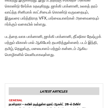
கவர்ந்து இருக்கிறது. இது படத்திற்கு சர்வதேச அளவில்
கொண்டு சேர்க்க உதவுகிறது. ஜாக்கி பாக்னானி, உலகத் தரம்
வாய்ந்த சினிமாக் காட்சியைக் கொண்டு வருவதையும்,
இதுவரை பார்த்திராத VFX, பார்வையாளர்கள் அனைவரையும்
ஈர்க்கும் வகையில் உள்ளது.
படத்தை வாசு பாக்னானி, ஜாக்கி பாக்னானி, தீப்ஷிகா தேஷ்முக்
மற்றும் விகாஸ் பால் ஆகியோர் தயாரித்துள்ளனர். படம் இந்தி,
தமிழ், தெலுங்கு, மலையாளம் மற்றும் கன்னடம் ஆகிய
மொழிகளில் வெளியாகவுள்ளது.
LATEST ARTICLES
GENERAL
நயன்தாரா – கவின் நடித்துள்ள ஹாய் ஆகஸ்ட் 28-ல் ரிலீஸ்!