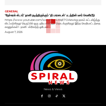
GENERAL
‘நேச்சுரல் ஸ்டார்’ நானி நடித்திருக்கும் ‘தி பாரடைஸ்’ படத்தின் டீசர் வெளியீடு
https://www.youtube.com/watch?v=LMqE7OAewkg நரகம் கட்டவிழ்த்து
விடப்படுகிறது! நெருப்பில் ஒரு புதிய சகாப்தம் தொடங்குகிறது! இந்த வெறியாட்டத்தை
காணுங்கள்!- நானி- ஸ்ரீகாந்த் ஒடேலா-...
August 7, 2026
News & Views