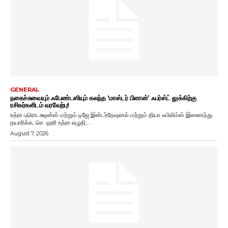
GENERAL
நகைச்சுவையும் ஃபேண்டஸியும் கலந்த ‘மாஸ்டர் பிளான்’ ஃபர்ஸ்ட் லுக்கிற்கு
ரசிகர்களிடம் வரவேற்பு!
உத்ரா புரொடக்ஷன்ஸ் மற்றும் டிஜே இன்டர்நேஷனல் மற்றும் தியா ஃபிலிம்ஸ் இணைந்து
தயாரிக்க, செ. ஹரி உத்ரா எழுதி,...
August 7, 2026