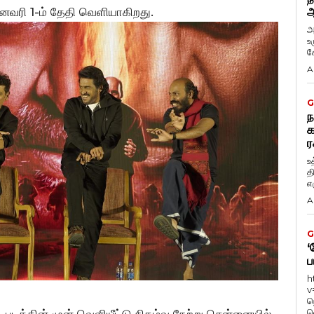
 ஜனவரி 1-ம் தேதி வெளியாகிறது.
ஆ
அ
உ
கே
A
G
ந
க
ர
உ
த
எழ
A
G
‘
ப
h
v
ந
வ
், படத்தின் முன் வெளியீட்டு நிகழ்வு நேற்று சென்னையில்