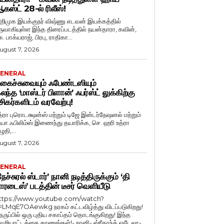
கஸ்ட் 28-ல் ரிலீஸ்!
றிமுக இயக்குநர் விஷ்ணு எடவன் இயக்கத்தில்
ருவாகியுள்ள இந்த திரைப்படத்தில் நயன்தாரா, கவின்,
. பாக்யராஜ், பிரபு, ராதிகா...
ugust 7, 2026
ENERAL
கைச்சுவையும் ஃபேண்டஸியும்
லந்த ‘மாஸ்டர் பிளான்’ ஃபர்ஸ்ட் லுக்கிற்கு
சிகர்களிடம் வரவேற்பு!
த்ரா புரொடக்ஷன்ஸ் மற்றும் டிஜே இன்டர்நேஷனல் மற்றும்
ியா ஃபிலிம்ஸ் இணைந்து தயாரிக்க, செ. ஹரி உத்ரா
ுதி,...
ugust 7, 2026
ENERAL
நேச்சுரல் ஸ்டார்’ நானி நடித்திருக்கும் ‘தி
ாரடைஸ்’ படத்தின் டீசர் வெளியீடு
ttps://www.youtube.com/watch?
=LMqE7OAewkg நரகம் கட்டவிழ்த்து விடப்படுகிறது!
ெருப்பில் ஒரு புதிய சகாப்தம் தொடங்குகிறது! இந்த
ெறியாட்டத்தை காணுங்கள்!- நானி- ஸ்ரீகாந்த் ஒடேலா-...