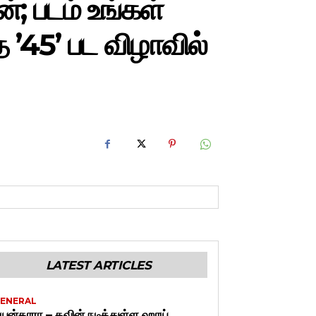
்; படம் உங்கள்
 ’45’ பட விழாவில்
LATEST ARTICLES
ENERAL
யன்தாரா – கவின் நடித்துள்ள ஹாய்