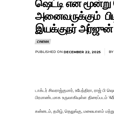
ஷெட்டி என மூன்று 
அனைவருக்கும் பிடி
இயக்குநர் அர்ஜுன
CINEMA
PUBLISHED ON
BY
DECEMBER 22, 2025
டாக்டர் சிவராஜ்குமார், உபேந்திரா, ராஜ் பி ஷெ
பிரமாண்டமாக உருவாகியுள்ள திரைப்படம் ’45
கன்னடம், தமிழ், தெலுங்கு, மலையாளம் மற்ற