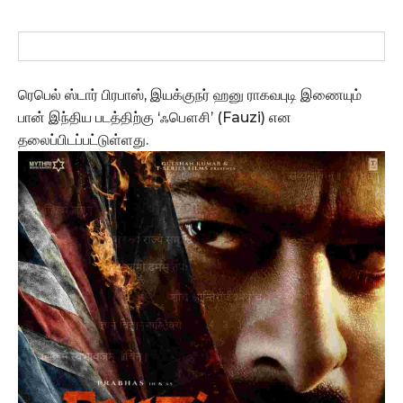
ரெபெல் ஸ்டார் பிரபாஸ், இயக்குநர் ஹனு ராகவபுடி இணையும்
பான் இந்திய படத்திற்கு ‘ஃபௌசி’ (Fauzi) என
தலைப்பிடப்பட்டுள்ளது.