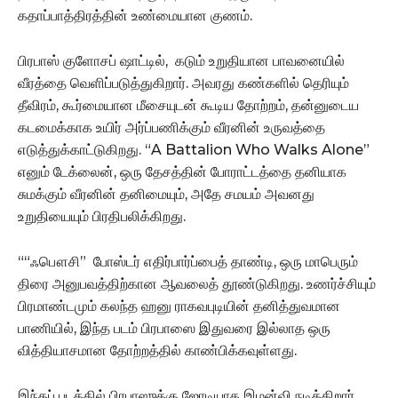
கதாப்பாத்திரத்தின் உண்மையான குணம்.
பிரபாஸ் குளோசப் ஷாட்டில், கடும் உறுதியான பாவனையில்
வீரத்தை வெளிப்படுத்துகிறார். அவரது கண்களில் தெரியும்
தீவிரம், கூர்மையான மீசையுடன் கூடிய தோற்றம், தன்னுடைய
கடமைக்காக உயிர் அர்ப்பணிக்கும் வீரனின் உருவத்தை
எடுத்துக்காட்டுகிறது. “A Battalion Who Walks Alone”
எனும் டேக்லைன், ஒரு தேசத்தின் போராட்டத்தை தனியாக
சுமக்கும் வீரனின் தனிமையும், அதே சமயம் அவனது
உறுதியையும் பிரதிபலிக்கிறது.
““ஃபௌசி” போஸ்டர் எதிர்பார்ப்பைத் தாண்டி, ஒரு மாபெரும்
திரை அனுபவத்திற்கான ஆவலைத் தூண்டுகிறது. உணர்ச்சியும்
பிரமாண்டமும் கலந்த ஹனு ராகவபுடியின் தனித்துவமான
பாணியில், இந்த படம் பிரபாஸை இதுவரை இல்லாத ஒரு
வித்தியாசமான தோற்றத்தில் காண்பிக்கவுள்ளது.
இந்தப் படத்தில் பிரபாஸுக்கு ஜோடியாக இமன்வி நடிக்கிறார்.