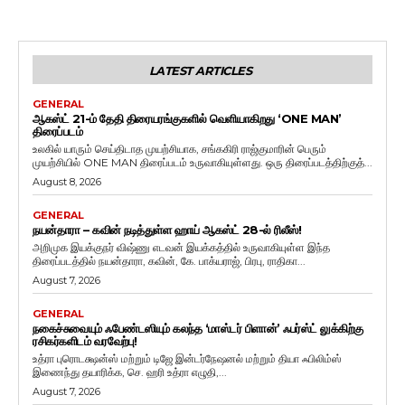
LATEST ARTICLES
GENERAL
ஆகஸ்ட் 21-ம் தேதி திரையரங்குகளில் வெளியாகிறது ‘ONE MAN’
திரைப்படம்
உலகில் யாரும் செய்திடாத முயற்சியாக, சங்ககிரி ராஜ்குமாரின் பெரும்
முயற்சியில் ONE MAN திரைப்படம் உருவாகியுள்ளது. ஒரு திரைப்படத்திற்குத்...
August 8, 2026
GENERAL
நயன்தாரா – கவின் நடித்துள்ள ஹாய் ஆகஸ்ட் 28-ல் ரிலீஸ்!
அறிமுக இயக்குநர் விஷ்ணு எடவன் இயக்கத்தில் உருவாகியுள்ள இந்த
திரைப்படத்தில் நயன்தாரா, கவின், கே. பாக்யராஜ், பிரபு, ராதிகா...
August 7, 2026
GENERAL
நகைச்சுவையும் ஃபேண்டஸியும் கலந்த ‘மாஸ்டர் பிளான்’ ஃபர்ஸ்ட் லுக்கிற்கு
ரசிகர்களிடம் வரவேற்பு!
உத்ரா புரொடக்ஷன்ஸ் மற்றும் டிஜே இன்டர்நேஷனல் மற்றும் தியா ஃபிலிம்ஸ்
இணைந்து தயாரிக்க, செ. ஹரி உத்ரா எழுதி,...
August 7, 2026