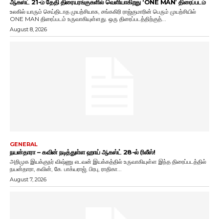
ஆகஸ்ட் 21-ம் தேதி திரையரங்குகளில் வெளியாகிறது ‘ONE MAN’ திரைப்படம்
உலகில் யாரும் செய்திடாத முயற்சியாக, சங்ககிரி ராஜ்குமாரின் பெரும் முயற்சியில்
ONE MAN திரைப்படம் உருவாகியுள்ளது. ஒரு திரைப்படத்திற்குத்...
August 8, 2026
GENERAL
நயன்தாரா – கவின் நடித்துள்ள ஹாய் ஆகஸ்ட் 28-ல் ரிலீஸ்!
அறிமுக இயக்குநர் விஷ்ணு எடவன் இயக்கத்தில் உருவாகியுள்ள இந்த திரைப்படத்தில்
நயன்தாரா, கவின், கே. பாக்யராஜ், பிரபு, ராதிகா...
August 7, 2026