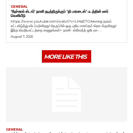
GENERAL
‘நேச்சுரல் ஸ்டார்’ நானி நடித்திருக்கும் ‘தி பாரடைஸ்’ படத்தின் டீசர்
வெளியீடு
https://www.youtube.com/watch?v=LMqE7OAewkg நரகம்
கட்டவிழ்த்து விடப்படுகிறது! நெருப்பில் ஒரு புதிய சகாப்தம் தொடங்குகிறது!
இந்த வெறியாட்டத்தை காணுங்கள்!- நானி- ஸ்ரீகாந்த் ஒடேலா-...
August 7, 2026
MORE LIKE THIS
GENERAL