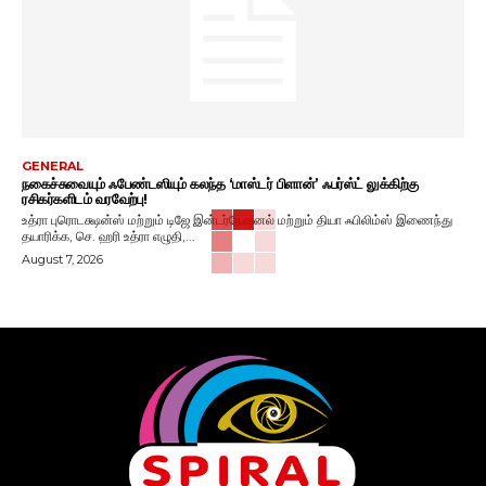
GENERAL
நகைச்சுவையும் ஃபேண்டஸியும் கலந்த ‘மாஸ்டர் பிளான்’ ஃபர்ஸ்ட் லுக்கிற்கு
ரசிகர்களிடம் வரவேற்பு!
உத்ரா புரொடக்ஷன்ஸ் மற்றும் டிஜே இன்டர்நேஷனல் மற்றும் தியா ஃபிலிம்ஸ் இணைந்து
தயாரிக்க, செ. ஹரி உத்ரா எழுதி,...
August 7, 2026