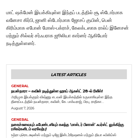
மாட் ஷக்மேன் இயக்கியுள்ள இந்தப் படத்தில் சூ ஸ்டோர்மாக
வனேசா கிர்பி, ஜானி ஸ்டோர்மாக ஜோசப் குயின், பென்
கிரிம்மாக எபோன் மோஸ்-பக்ராச், கேலக்டஸாக ரால்ப் இனேசன்
மற்றும் சில்வர் சர்ஃபராக ஜூலியா கார்னர் ஆகியோர்
நடித்துள்ளனர்.
LATEST ARTICLES
GENERAL
நயன்தாரா – கவின் நடித்துள்ள ஹாய் ஆகஸ்ட் 28-ல் ரிலீஸ்!
அறிமுக இயக்குநர் விஷ்ணு எடவன் இயக்கத்தில் உருவாகியுள்ள இந்த
திரைப்படத்தில் நயன்தாரா, கவின், கே. பாக்யராஜ், பிரபு, ராதிகா...
August 7, 2026
GENERAL
நகைச்சுவையும் ஃபேண்டஸியும் கலந்த ‘மாஸ்டர் பிளான்’ ஃபர்ஸ்ட் லுக்கிற்கு
ரசிகர்களிடம் வரவேற்பு!
உத்ரா புரொடக்ஷன்ஸ் மற்றும் டிஜே இன்டர்நேஷனல் மற்றும் தியா ஃபிலிம்ஸ்