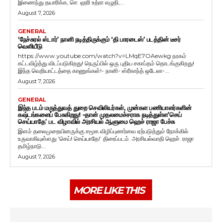
இணைந்து தயாரிக்க, செ. ஹரி உத்ரா எழுதி,...
August 7, 2026
GENERAL
‘நேச்சுரல் ஸ்டார்’ நானி நடித்திருக்கும் ‘தி பாரடைஸ்’ படத்தின் டீசர்
வெளியீடு
https://www.youtube.com/watch?v=LMqE7OAewkg நரகம்
கட்டவிழ்த்து விடப்படுகிறது! நெருப்பில் ஒரு புதிய சகாப்தம் தொடங்குகிறது!
இந்த வெறியாட்டத்தை காணுங்கள்!- நானி- ஸ்ரீகாந்த் ஒடேலா-...
August 7, 2026
GENERAL
இந்த படம் மருத்துவத் துறை செவிலியர்கள், முன்கள பணியாளர்களின்
கஷ்டங்களைப் பேசுகிறது! -தான் முதலமைச்சராக நடித்துள்ள’செய்
செய்யாதே’ பட விழாவில் அரசியல் ஆளுமை ஹெச் ராஜா பேச்சு
இளம் தலைமுறையினருக்கு சமூக விழிப்புணர்வை ஏற்படுத்தும் நோக்கில்
உருவாகியுள்ளது ‘செய்! செய்யாதே!’ திரைப்படம். அரசியல்வாதி ஹெச். ராஜா
தமிழ்நாடு...
August 7, 2026
MORE LIKE THIS