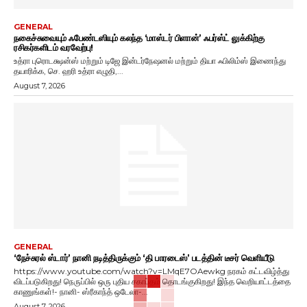
GENERAL
நகைச்சுவையும் ஃபேண்டஸியும் கலந்த ‘மாஸ்டர் பிளான்’ ஃபர்ஸ்ட் லுக்கிற்கு
ரசிகர்களிடம் வரவேற்பு!
உத்ரா புரொடக்ஷன்ஸ் மற்றும் டிஜே இன்டர்நேஷனல் மற்றும் தியா ஃபிலிம்ஸ் இணைந்து
தயாரிக்க, செ. ஹரி உத்ரா எழுதி,...
August 7, 2026
GENERAL
‘நேச்சுரல் ஸ்டார்’ நானி நடித்திருக்கும் ‘தி பாரடைஸ்’ படத்தின் டீசர் வெளியீடு
https://www.youtube.com/watch?v=LMqE7OAewkg நரகம் கட்டவிழ்த்து
விடப்படுகிறது! நெருப்பில் ஒரு புதிய சகாப்தம் தொடங்குகிறது! இந்த வெறியாட்டத்தை
காணுங்கள்!- நானி- ஸ்ரீகாந்த் ஒடேலா-...
August 7, 2026