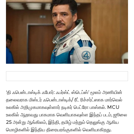
‘தி ஃபென்டாஸ்டிக் ஃபோர்: ஃபர்ஸ்ட் ஸ்டெப்ஸ்’ மூலம் அணியின்
தலைவராக மிஸ்டர் ஃபென்டாஸ்டிக்/ ரீட் ரிச்சர்ட்ஸாக மார்வெல்
உலகில் அறிமுகமாகவுள்ளார் நடிகர் பெட்ரோ பாஸ்கல். MCU
உலகில் ஆறாவது பாகமாக வெளியாகவுள்ள இந்தப் படம், ஜூலை
25 அன்று ஆங்கிலம், இந்தி, தமிழ் மற்றும் தெலுங்கு ஆகிய
மொழிகளில் இந்திய திரையரங்குகளில் வெளியாகிறது.