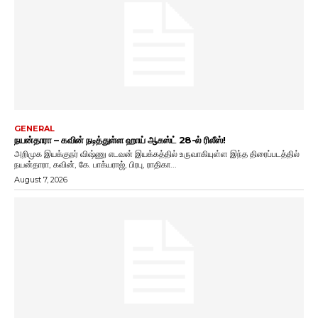
GENERAL
நயன்தாரா – கவின் நடித்துள்ள ஹாய் ஆகஸ்ட் 28-ல் ரிலீஸ்!
அறிமுக இயக்குநர் விஷ்ணு எடவன் இயக்கத்தில் உருவாகியுள்ள இந்த திரைப்படத்தில்
நயன்தாரா, கவின், கே. பாக்யராஜ், பிரபு, ராதிகா...
August 7, 2026