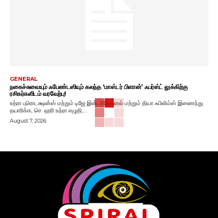
GENERAL
நகைச்சுவையும் ஃபேண்டஸியும் கலந்த ‘மாஸ்டர் பிளான்’ ஃபர்ஸ்ட் லுக்கிற்கு
ரசிகர்களிடம் வரவேற்பு!
உத்ரா புரொடக்ஷன்ஸ் மற்றும் டிஜே இன்டர்நேஷனல் மற்றும் தியா ஃபிலிம்ஸ் இணைந்து
தயாரிக்க, செ. ஹரி உத்ரா எழுதி,...
August 7, 2026