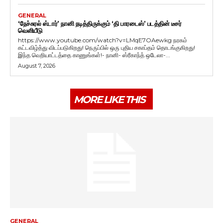
GENERAL
‘நேச்சுரல் ஸ்டார்’ நானி நடித்திருக்கும் ‘தி பாரடைஸ்’ படத்தின் டீசர்
வெளியீடு
https://www.youtube.com/watch?v=LMqE7OAewkg நரகம்
கட்டவிழ்த்து விடப்படுகிறது! நெருப்பில் ஒரு புதிய சகாப்தம் தொடங்குகிறது!
இந்த வெறியாட்டத்தை காணுங்கள்!- நானி- ஸ்ரீகாந்த் ஒடேலா-...
August 7, 2026
MORE LIKE THIS
GENERAL