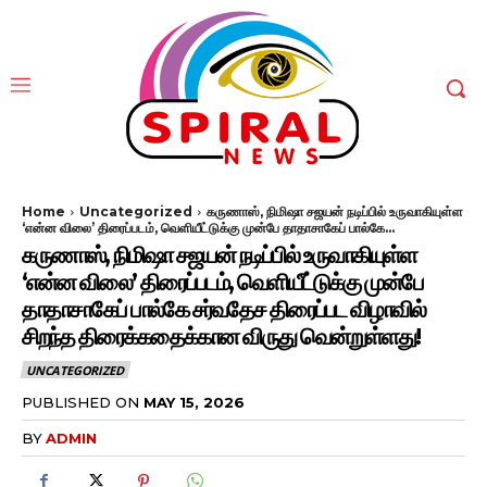
Home
Uncategorized
கருணாஸ், நிமிஷா சஜயன் நடிப்பில் உருவாகியுள்ள
‘என்ன விலை’ திரைப்படம், வெளியீட்டுக்கு முன்பே தாதாசாகேப் பால்கே...
கருணாஸ், நிமிஷா சஜயன் நடிப்பில் உருவாகியுள்ள
‘என்ன விலை’ திரைப்படம், வெளியீட்டுக்கு முன்பே
தாதாசாகேப் பால்கே சர்வதேச திரைப்பட விழாவில்
சிறந்த திரைக்கதைக்கான விருது வென்றுள்ளது!
UNCATEGORIZED
PUBLISHED ON
MAY 15, 2026
BY
ADMIN