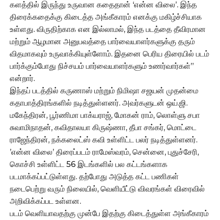
களத்தில் இருந்து உருவான கதைதான் ‘என்ன விலை’. இந்த
திரைக்கதைக்கு கிடைத்த அங்கீகாரம் எனக்கு மகிழ்ச்சியாக
உள்ளது. விருதிற்காக என இல்லாமல், இந்த படத்தை தீவிரமான
மற்றும் ஆழமான அனுபவத்தை பார்வையாளர்களுக்கு தரும்
விதமாகவும் உருவாக்கியுள்ளோம். இதனை பெரிய திரையில் படம்
பார்க்கும்போது நிச்சயம் பார்வையாளர்களும் உணர்வார்கள்”
என்றார்.
இந்தப் படத்தில் கருணாஸ் மற்றும் நிமிஷா சஜயன் முதன்மை
கதாபாத்திரங்களில் நடித்துள்ளனர். அவர்களுடன் ஒய்.ஜி.
மகேந்திரன், பூர்ணிமா பாக்யராஜ், மோகன் ராம், லொள்ளு சபா
சுவாமிநாதன், கவிதாலயா கிருஷ்ணா, தீபா சங்கர், மொட்டை
ராஜேந்திரன், நக்கலைட்ஸ் கவி உள்ளிட்ட பலர் நடித்துள்ளனர்.
’என்ன விலை’ திரைப்படம் ராமேஸ்வரம், சென்னை, புதுச்சேரி,
கொச்சி உள்ளிட்ட 56 இடங்களில் பல கட்டங்களாக
படமாக்கப்பட்டுள்ளது. தற்போது அடுத்த கட்ட பணிகள்
நடைபெற்று வரும் நிலையில், வெளியீட்டு விவரங்கள் விரைவில்
அறிவிக்கப்பட உள்ளன.
படம் வெளியாவதற்கு முன்பே இதற்கு கிடைத்துள்ள அங்கீகாரம்