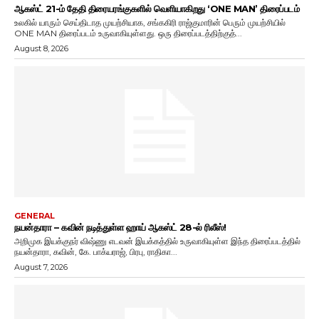
ஆகஸ்ட் 21-ம் தேதி திரையரங்குகளில் வெளியாகிறது ‘ONE MAN’ திரைப்படம்
உலகில் யாரும் செய்திடாத முயற்சியாக, சங்ககிரி ராஜ்குமாரின் பெரும் முயற்சியில்
ONE MAN திரைப்படம் உருவாகியுள்ளது. ஒரு திரைப்படத்திற்குத்...
August 8, 2026
GENERAL
நயன்தாரா – கவின் நடித்துள்ள ஹாய் ஆகஸ்ட் 28-ல் ரிலீஸ்!
அறிமுக இயக்குநர் விஷ்ணு எடவன் இயக்கத்தில் உருவாகியுள்ள இந்த திரைப்படத்தில்
நயன்தாரா, கவின், கே. பாக்யராஜ், பிரபு, ராதிகா...
August 7, 2026