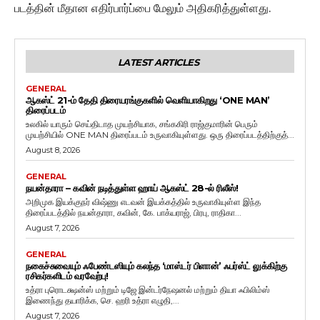
படத்தின் மீதான எதிர்பார்ப்பை மேலும் அதிகரித்துள்ளது.
LATEST ARTICLES
GENERAL
ஆகஸ்ட் 21-ம் தேதி திரையரங்குகளில் வெளியாகிறது ‘ONE MAN’
திரைப்படம்
உலகில் யாரும் செய்திடாத முயற்சியாக, சங்ககிரி ராஜ்குமாரின் பெரும்
முயற்சியில் ONE MAN திரைப்படம் உருவாகியுள்ளது. ஒரு திரைப்படத்திற்குத்...
August 8, 2026
GENERAL
நயன்தாரா – கவின் நடித்துள்ள ஹாய் ஆகஸ்ட் 28-ல் ரிலீஸ்!
அறிமுக இயக்குநர் விஷ்ணு எடவன் இயக்கத்தில் உருவாகியுள்ள இந்த
திரைப்படத்தில் நயன்தாரா, கவின், கே. பாக்யராஜ், பிரபு, ராதிகா...
August 7, 2026
GENERAL
நகைச்சுவையும் ஃபேண்டஸியும் கலந்த ‘மாஸ்டர் பிளான்’ ஃபர்ஸ்ட் லுக்கிற்கு
ரசிகர்களிடம் வரவேற்பு!
உத்ரா புரொடக்ஷன்ஸ் மற்றும் டிஜே இன்டர்நேஷனல் மற்றும் தியா ஃபிலிம்ஸ்
இணைந்து தயாரிக்க, செ. ஹரி உத்ரா எழுதி,...
August 7, 2026