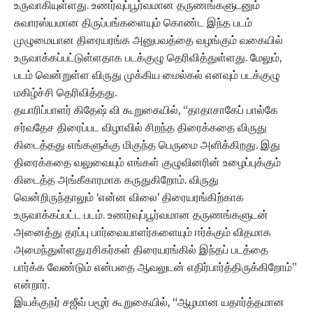
உருவாகியுள்ளது. உணர்வுப்பூர்வமான தருணங்களுடனும்
சுவாரஸ்யமான திருப்பங்களையும் கொண்ட இந்த படம்
முழுமையான திரையரங்க அனுபவத்தை வழங்கும் வகையில்
உருவாக்கப்பட்டுள்ளதாக படக்குழு தெரிவித்துள்ளது. மேலும்,
படம் வென்றுள்ள விருது முக்கிய மைல்கல் எனவும் படக்குழு
மகிழ்ச்சி தெரிவித்தது.
தயாரிப்பாளர் கிதேஷ் வி கூறுகையில், “தாதாசாகேப் பால்கே
சர்வதேச திரைப்பட விழாவில் சிறந்த திரைக்கதை விருது
கிடைத்தது எங்களுக்கு மிகுந்த பெருமை அளிக்கிறது. இது
திரைக்கதை வலுவையும் எங்கள் குழுவினரின் உழைப்புக்கும்
கிடைத்த அங்கீகாரமாக கருதுகிறோம். விருது
வென்றிருந்தாலும் ‘என்ன விலை’ திரையரங்கிற்காக
உருவாக்கப்பட்ட படம். உணர்வுப்பூர்வமான தருணங்களுடன்
அனைத்து தரப்பு பார்வையாளர்களையும் ஈர்க்கும் விதமாக
அமைந்துள்ளது.ரசிகர்கள் திரையரங்கில் இந்தப் படத்தை
பார்க்க வேண்டும் என்பதை ஆவலுடன் எதிர்பார்த்திருக்கிறோம்”
என்றார்.
இயக்குநர் சஜீவ் பழூர் கூறுகையில், “ஆழமான யதார்த்தமான