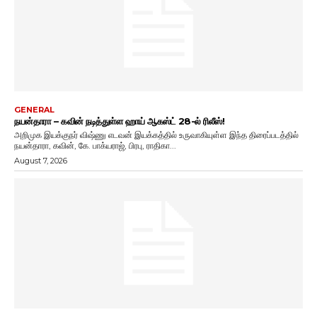
GENERAL
நயன்தாரா – கவின் நடித்துள்ள ஹாய் ஆகஸ்ட் 28-ல் ரிலீஸ்!
அறிமுக இயக்குநர் விஷ்ணு எடவன் இயக்கத்தில் உருவாகியுள்ள இந்த திரைப்படத்தில்
நயன்தாரா, கவின், கே. பாக்யராஜ், பிரபு, ராதிகா...
August 7, 2026