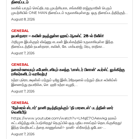
திரைப்படம்
உலகில் யாரும் செய்திடாத முயற்சியாக, சங்ககிரி ராஜ்குமாரின் பெரும்
முயற்சியில் ONE MAN திரைப்படம் உருவாகியுள்ளது. ஒரு திரைப்படத்திற்குத்...
August 8, 2026
GENERAL
நயன்தாரா – கவின் நடித்துள்ள ஹாய் ஆகஸ்ட் 28-ல் ரிலீஸ்!
அறிமுக இயக்குநர் விஷ்ணு எடவன் இயக்கத்தில் உருவாகியுள்ள இந்த
திரைப்படத்தில் நயன்தாரா, கவின், கே. பாக்யராஜ், பிரபு, ராதிகா...
August 7, 2026
GENERAL
நகைச்சுவையும் ஃபேண்டஸியும் கலந்த ‘மாஸ்டர் பிளான்’ ஃபர்ஸ்ட் லுக்கிற்கு
ரசிகர்களிடம் வரவேற்பு!
உத்ரா புரொடக்ஷன்ஸ் மற்றும் டிஜே இன்டர்நேஷனல் மற்றும் தியா ஃபிலிம்ஸ்
இணைந்து தயாரிக்க, செ. ஹரி உத்ரா எழுதி,...
August 7, 2026
GENERAL
‘நேச்சுரல் ஸ்டார்’ நானி நடித்திருக்கும் ‘தி பாரடைஸ்’ படத்தின் டீசர்
வெளியீடு
https://www.youtube.com/watch?v=LMqE7OAewkg நரகம்
கட்டவிழ்த்து விடப்படுகிறது! நெருப்பில் ஒரு புதிய சகாப்தம் தொடங்குகிறது!
இந்த வெறியாட்டத்தை காணுங்கள்!- நானி- ஸ்ரீகாந்த் ஒடேலா-...
August 7, 2026