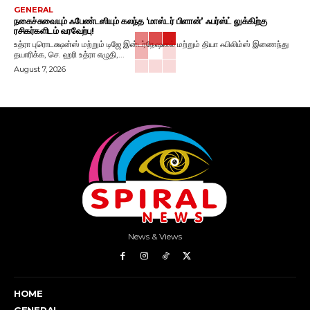
GENERAL
நகைச்சுவையும் ஃபேண்டஸியும் கலந்த ‘மாஸ்டர் பிளான்’ ஃபர்ஸ்ட் லுக்கிற்கு
ரசிகர்களிடம் வரவேற்பு!
உத்ரா புரொடக்ஷன்ஸ் மற்றும் டிஜே இன்டர்நேஷனல் மற்றும் தியா ஃபிலிம்ஸ் இணைந்து
தயாரிக்க, செ. ஹரி உத்ரா எழுதி,...
August 7, 2026
News & Views
HOME