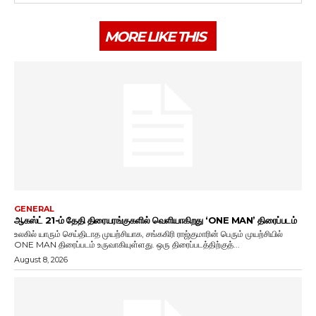
MORE LIKE THIS
GENERAL
ஆகஸ்ட் 21-ம் தேதி திரையரங்குகளில் வெளியாகிறது ‘ONE MAN’ திரைப்படம்
உலகில் யாரும் செய்திடாத முயற்சியாக, சங்ககிரி ராஜ்குமாரின் பெரும் முயற்சியில்
ONE MAN திரைப்படம் உருவாகியுள்ளது. ஒரு திரைப்படத்திற்குத்...
August 8, 2026