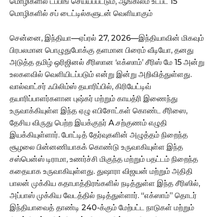
மொழிகளில் டப்பிங் செய்யப்பட்டும், ஆங்கிலம் உட்பட 15
மொழிகளில் சப் டைட்டில்களுடன் வெளியாகும்
சென்னை, இந்தியா—ஏப்ரல் 27, 2026—இந்தியாவின் மிகவும்
பிரபலமான பொழுதுபோக்கு தளமான பிரைம் வீடியோ, தனது
அடுத்த தமிழ் ஒரிஜினல் சீரிஸான ‘எக்ஸாம்’ சீரிஸ் மே 15 அன்று
உலகளவில் வெளியிடப்படும் என்று இன்று அறிவித்துள்ளது.
வால்வாட்சர் ஃபிலிம்ஸ் தயாரிப்பில், கிரியேட்டிவ்
தயாரிப்பாளர்களான புஷ்கர் மற்றும் காயத்ரி இணைந்து
உருவாக்கியுள்ள இந்த ஏழு எபிசோட்கள் கொண்ட சீரிஸை,
தேசிய விருது பெற்ற இயக்குநர் A.சற்குணம் எழுதி
இயக்கியுள்ளார். போட்டித் தேர்வுகளின் அழுத்தம் நிறைந்த
சூழலை பின்னணியாகக் கொண்டு உருவாகியுள்ள இந்த
சஸ்பென்ஸ் டிராமா, உணர்ச்சி மிகுந்த மற்றும் பதட்டம் நிறைந்த
கதையாக உருவாகியுள்ளது. துஷாரா விஜயன் மற்றும் அதிதி
பாலன் முக்கிய கதாபாத்திரங்களில் நடித்துள்ள இந்த சீரிஸில்,
அப்பாஸ் முக்கிய வேடத்தில் நடித்துள்ளார். “எக்ஸாம்” தொடர்
இந்தியாவைத் தாண்டி 240-க்கும் மேற்பட்ட நாடுகள் மற்றும்