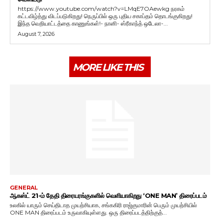
https://www.youtube.com/watch?v=LMqE7OAewkg நரகம்
கட்டவிழ்த்து விடப்படுகிறது! நெருப்பில் ஒரு புதிய சகாப்தம் தொடங்குகிறது!
இந்த வெறியாட்டத்தை காணுங்கள்!- நானி- ஸ்ரீகாந்த் ஒடேலா-...
August 7, 2026
MORE LIKE THIS
GENERAL
ஆகஸ்ட் 21-ம் தேதி திரையரங்குகளில் வெளியாகிறது ‘ONE MAN’ திரைப்படம்
உலகில் யாரும் செய்திடாத முயற்சியாக, சங்ககிரி ராஜ்குமாரின் பெரும் முயற்சியில்
ONE MAN திரைப்படம் உருவாகியுள்ளது. ஒரு திரைப்படத்திற்குத்...