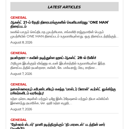
LATEST ARTICLES
GENERAL
ஆகஸ்ட் 21-ம் தேதி திரையரங்குகளில் வெளியாகிறது ‘ONE MAN’
திரைப்படம்
உலகில் யாரும் செய்திடாத முயற்சியாக, சங்ககிரி ராஜ்குமாரின் பெரும்
முயற்சியில் ONE MAN திரைப்படம் உருவாகியுள்ளது. ஒரு திரைப்படத்திற்குத்...
August 8, 2026
GENERAL
நயன்தாரா – கவின் நடித்துள்ள ஹாய் ஆகஸ்ட் 28-ல் ரிலீஸ்!
அறிமுக இயக்குநர் விஷ்ணு எடவன் இயக்கத்தில் உருவாகியுள்ள இந்த
திரைப்படத்தில் நயன்தாரா, கவின், கே. பாக்யராஜ், பிரபு, ராதிகா...
August 7, 2026
GENERAL
நகைச்சுவையும் ஃபேண்டஸியும் கலந்த ‘மாஸ்டர் பிளான்’ ஃபர்ஸ்ட் லுக்கிற்கு
ரசிகர்களிடம் வரவேற்பு!
உத்ரா புரொடக்ஷன்ஸ் மற்றும் டிஜே இன்டர்நேஷனல் மற்றும் தியா ஃபிலிம்ஸ்
இணைந்து தயாரிக்க, செ. ஹரி உத்ரா எழுதி,...
August 7, 2026
GENERAL
‘நேச்சுரல் ஸ்டார்’ நானி நடித்திருக்கும் ‘தி பாரடைஸ்’ படத்தின் டீசர்
வெளியீடு